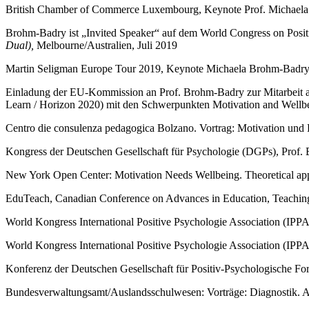
British Chamber of Commerce Luxembourg, Keynote Prof. Michael
Brohm-Badry ist „Invited Speaker“ auf dem World Congress on Posi
Dual),
Melbourne/Australien, Juli 2019
Martin Seligman Europe Tour 2019, Keynote Michaela Brohm-Badr
Einladung der EU-Kommission an Prof. Brohm-Badry zur Mitarbeit 
Learn / Horizon 2020) mit den Schwerpunkten Motivation and Wellbe
Centro die consulenza pedagogica Bolzano. Vortrag: Motivation und P
Kongress der Deutschen Gesellschaft für Psychologie (DGPs), Prof.
New York Open Center: Motivation Needs Wellbeing. Theoretical ap
EduTeach, Canadian Conference on Advances in Education, Teaching 
World Kongress International Positive Psychologie Association (IPPA
World Kongress International Positive Psychologie Association (IPPA
Konferenz der Deutschen Gesellschaft für Positiv-Psychologische Fo
Bundesverwaltungsamt/Auslandsschulwesen: Vorträge: Diagnostik. A