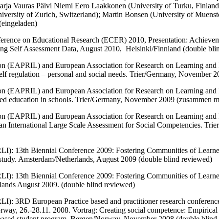
arja Vauras Päivi Niemi Eero Laakkonen (University of Turku, Finland
versity of Zurich, Switzerland); Martin Bonsen (University of Muenste
(eingeladen)
rence on Educational Research (ECER) 2010, Presentation: Achievem
g Self Assessment Data, August 2010, Helsinki/Finnland (double bli
ion (EAPRIL) and European Association for Research on Learning and I
Self regulation – personal and social needs. Trier/Germany, November 20
ion (EAPRIL) and European Association for Research on Learning and I
ased education in schools. Trier/Germany, November 2009 (zusammen mi
ion (EAPRIL) and European Association for Research on Learning and I
ing an International Large Scale Assessment for Social Competencies.
I): 13th Biennial Conference 2009: Fostering Communities of Learners.
l study. Amsterdam/Netherlands, August 2009 (double blind reviewed)
LI): 13th Biennial Conference 2009: Fostering Communities of Learner
rlands August 2009. (double blind reviewed)
LI): 3RD European Practice based and practitioner research conferenc
ay, 26.-28.11. 2008. Vortrag: Creating social competence: Empirical f
 based student program, Bergen/Norway, November 2008 (double blind