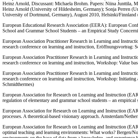
Heinz Arnold, Discussant: Michaela Brohm. Papers: Niina Junttila, M
Heinz Arnold (University of Hildesheim, Germany); Sonja Perren (Uni
University of Dortmund, Germany), August 2010, Helsinki/Finnland 
European Educational Research Association (EERA): European Confe
School and Grammar School Students – an Empirical Study Concernin
European Association Practitioner Research in Learning and Instruct
research conference on learning and instruction, Eröffnungsvortrag: 
European Association Practitioner Research in Learning and Instruct
research conference on learning and instruction, Workshop: Value b
European Association Practitioner Research in Learning and Instruct
research conference on learning and instruction, Workshop: Initiat
Schmidthermes)
European Association for Research on Learning and Instruction (EARL
regulation of elementary and grammar school students – an empirica
European Association for Research on Learning and Instruction (EAR
processes. A theoretical-based visionary approach. Amsterdam/Nethe
European Association for Research on Learning and Instruction (EAR
optimal teaching and learning environments: What works? Bergen/Norw
environments on the base of data from a knowledge- and experience