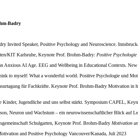
hm-Badry
y Invited Speaker, Positive Psychology and Neuroscience. Innsbruck
äten/KIT Karlsruhe, Keynote Prof. Brohm-Badry:
Positive Psychologie 
r an Anxious AI Age. EEG and Wellbeing in Educational Contexts. Ne
hink to myself: What a wonderful world. Positive Psychologie und Mot
ausurtagung für Fachkräfte. Keynote Prof. Brohm-Badry Motivation in 
ude Kinder, Jugendliche und uns selbst stärkt. Symposium CAPEL, Ke
on, Neuron und Wachstum – ein neurowissenschaftlicher Blick auf Ler
tsgemeinschaft Schulgarten, Keynote Prof. Brohm-Badry
Motivation u
otivation and Positive Psychology Vancouver/Kanada, Juli 2023