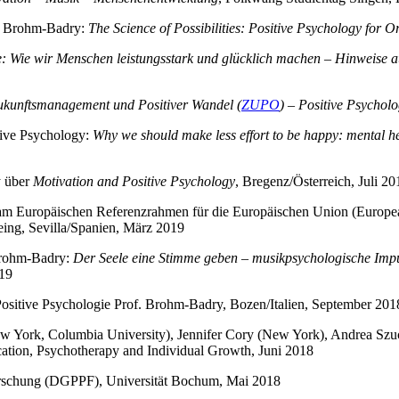
a Brohm-Badry:
The Science of Possibilities: Positive Psychology for 
ife: Wie wir Menschen leistungsstark und glücklich machen – Hinweise 
ukunftsmanagement und Positiver Wandel (
ZUPO
) – Positive Psychol
tive Psychology:
Why we should make less effort to be happy: mental
y über
Motivation and Positive Psychology
, Bregenz/Österreich, Juli 20
am Europäischen Referenzrahmen für die Europäischen Union (Europe
ing, Sevilla/Spanien, März 2019
Brohm-Badry:
Der Seele eine Stimme geben – musikpsychologische Impu
019
ositive Psychologie Prof. Brohm-Badry, Bozen/Italien, September 201
ork, Columbia University), Jennifer Cory (New York), Andrea Szucs 
ducation, Psychotherapy and Individual Growth, Juni 2018
Forschung (DGPPF), Universität Bochum, Mai 2018