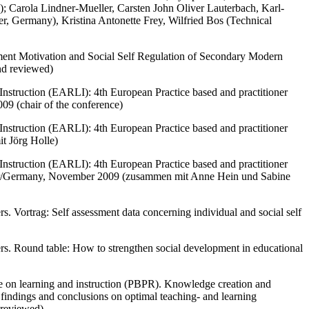
); Carola Lindner-Mueller, Carsten John Oliver Lauterbach, Karl-
r, Germany), Kristina Antonette Frey, Wilfried Bos (Technical
ent Motivation and Social Self Regulation of Secondary Modern
nd reviewed)
nstruction (EARLI): 4th European Practice based and practitioner
09 (chair of the conference)
nstruction (EARLI): 4th European Practice based and practitioner
t Jörg Holle)
nstruction (EARLI): 4th European Practice based and practitioner
 Trier/Germany, November 2009 (zusammen mit Anne Hein und Sabine
 Vortrag: Self assessment data concerning individual and social self
s. Round table: How to strengthen social development in educational
e on learning and instruction (PBPR). Knowledge creation and
indings and conclusions on optimal teaching- and learning
 reviewed)