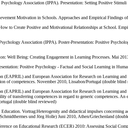
Psychology Association (IPPA). Presentation: Setting Positive Stimuli 
hievement Motivation in Schools. Approaches and Empirical Findings o
ow to Create Positive and Motivational Relationships at School. Emp
 Psychology Association (IPPA). Poster-Presentation: Positive Psychol
tion: Well Being: Creating Engagement in Learning Processes. Mai 201
resentation: Positive Psychology - Factual and Social Learning in Hum
ion (EAPRIL) and European Association for Research on Learning and I
ction of competences. November 2010, Lissabon/Portugal (double blind
ion (EAPRIL) and European Association for Research on Learning and I
lity of transferring competences in regard to generic competences. An 
tugal (double blind reviewed)
n Education. Vortrag:
Heterogenity and didactical impulses concerning a
Schmidthermes und Jörg Holle) Juni 2010, Athen/Griechenland (double
erence on Educational Research (ECER) 2010: Assessing Social Comp