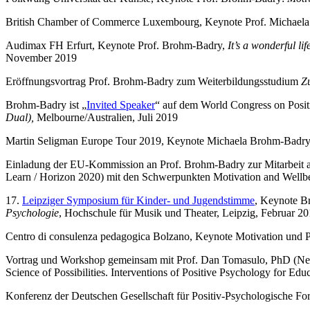
British Chamber of Commerce Luxembourg, Keynote Prof. Michael
Audimax FH Erfurt, Keynote Prof. Brohm-Badry,
It’s a wonderful l
November 2019
Eröffnungsvortrag Prof. Brohm-Badry zum Weiterbildungsstudium
Z
Brohm-Badry ist „
Invited Speaker
“ auf dem World Congress on Posi
Dual),
Melbourne/Australien, Juli 2019
Martin Seligman Europe Tour 2019, Keynote Michaela Brohm-Badr
Einladung der EU-Kommission an Prof. Brohm-Badry zur Mitarbeit 
Learn / Horizon 2020) mit den Schwerpunkten Motivation and Wellbe
17.
Leipziger Symposium für Kinder- und Jugendstimme
, Keynote 
Psychologie
, Hochschule für Musik und Theater, Leipzig, Februar 2
Centro di consulenza pedagogica Bolzano, Keynote Motivation und P
Vortrag und Workshop gemeinsam mit Prof. Dan Tomasulo, PhD (New Y
Science of Possibilities. Interventions of Positive Psychology for E
Konferenz der Deutschen Gesellschaft für Positiv-Psychologische 