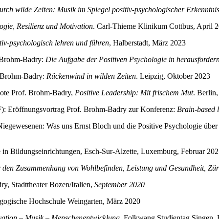
rch wilde Zeiten: Musik im Spiegel positiv-psychologischer Erkenntnis
ogie, Resilienz und Motivation
. Carl-Thieme Klinikum Cottbus, April 
tiv-psychologisch lehren und führen
, Halberstadt, März 2023
. Brohm-Badry:
Die Aufgabe der Positiven Psychologie in herausforder
. Brohm-Badry:
Rückenwind in wilden Zeiten
. Leipzig, Oktober 2023
note Prof. Brohm-Badry,
Positive Leadership: Mit frischem Mut
. Berlin
F): Eröffnungsvortrag Prof. Brohm-Badry zur Konferenz:
Brain-based l
gewesenen: Was uns Ernst Bloch und die Positive Psychologie über ei
in Bildungseinrichtungen, Esch-Sur-Alzette, Luxemburg, Februar 20
 den Zusammenhang von Wohlbefinden, Leistung und Gesundheit, Zür
, Stadttheater Bozen/Italien,
September 2020
agogische Hochschule Weingarten, März 2020
vation – Musik – Menschenentwicklung
, Folkwang Studientag Singen, 