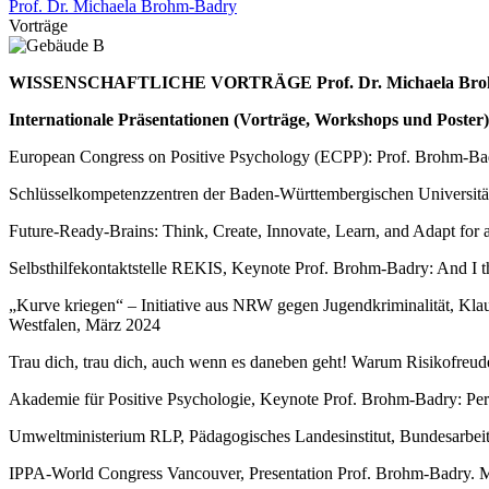
Prof. Dr. Michaela Brohm-Badry
Vorträge
WISSENSCHAFTLICHE VORTRÄGE Prof. Dr. Michaela Bro
Internationale Präsentationen (Vorträge, Workshops und Poster)
European Congress on Positive Psychology (ECPP): Prof. Brohm-Badr
Schlüsselkompetenzzentren der Baden-Württembergischen Universit
Future-Ready-Brains: Think, Create, Innovate, Learn, and Adapt fo
Selbsthilfekontaktstelle REKIS, Keynote Prof. Brohm-Badry: And I t
„Kurve kriegen“ – Initiative aus NRW gegen Jugendkriminalität, Kl
Westfalen, März 2024
Trau dich, trau dich, auch wenn es daneben geht! Warum Risikofre
Akademie für Positive Psychologie, Keynote Prof. Brohm-Badry: Pers
Umweltministerium RLP, Pädagogisches Landesinstitut, Bundesarbei
IPPA-World Congress Vancouver, Presentation Prof. Brohm-Badry. M