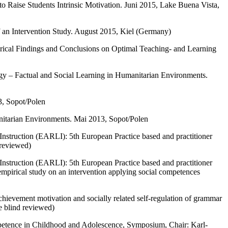
to Raise Students Intrinsic Motivation. Juni 2015, Lake Buena Vista,
f an Intervention Study. August 2015, Kiel (Germany)
irical Findings and Conclusions on Optimal Teaching- and Learning
ogy – Factual and Social Learning in Humanitarian Environments.
3, Sopot/Polen
anitarian Environments. Mai 2013, Sopot/Polen
nstruction (EARLI): 5th European Practice based and practitioner
 reviewed)
nstruction (EARLI): 5th European Practice based and practitioner
empirical study on an intervention applying social competences
chievement motivation and socially related self-regulation of grammar
 blind reviewed)
etence in Childhood and Adolescence, Symposium, Chair: Karl-