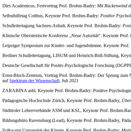
Dies Academicus, Festvortrag Prof. Brohm-Badry:
Mit Rückenwind du
Selbsthilfetag Cottbus, Keynote Prof. Brohm-Badry:
Positive Psychol
Schulleitertagung Sachsen-Anhalt, Keynote Prof. Brohm-Badry:
Posi
Klinische Obersteirische Konferenz „Neue Autorität“. Keynote Prof
Leipziger Symposium zur Kinder- und Jugendstimme. Keynote Prof
Berliner Schulleitertagung, LISUM und Heinrich-Böll-Stiftung, Key
Deutsche Gesellschaft für Positiv-Psychologische Forschung (DGPP
Ernst-Bloch-Zentrum, Vortrag Prof. Brohm-Badry: Der Sprung zum Nie
auf
Spektrum der Wissenschaft
, Juli 2021
ZARABINA asbl, Keynote Prof. Brohm-Badry: Positive Psychologie 
Pädagogische Hochschule Zürich, Keynote Prof. Brohm-Badry,
Über
Südtiroler Lehrerverbände ASM und KSL, Keynote Prof. Brohm-Badry
Bildungsbüro Ravensburg (Lead), Keynote Prof. Brohm-Badry, Päd
Folkwang Universität der Künste, Keynote Prof. Brohm-Badry:
Moti