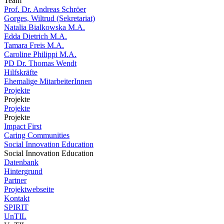
Team
Prof. Dr. Andreas Schröer
Gorges, Wiltrud (Sekretariat)
Natalia Bialkowska M.A.
Edda Dietrich M.A.
Tamara Freis M.A.
Caroline Philippi M.A.
PD Dr. Thomas Wendt
Hilfskräfte
Ehemalige MitarbeiterInnen
Projekte
Projekte
Projekte
Projekte
Impact First
Caring Communities
Social Innovation Education
Social Innovation Education
Datenbank
Hintergrund
Partner
Projektwebseite
Kontakt
SPIRIT
UnTIL