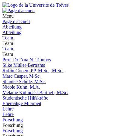
Menu
Page d'accueil
Abteilung
Abteilung
Team
Team
Team
Team
Prof. Dr. Ana N. Tibubos
Silke Müller-Bertrams
Robin Conen, PP, M.Sc., M.Sc.
Marc Casper, M.Sc.
Shanice Schüle, M.Sc.
Nicole Kuhn, M.A.
Melanie Kühnpast-Barthel , M.Sc.
Studentische Hilfskräfte
Ehemalige Mitarbeit
Lehre
Lehre
Forschung
Forschung
Forschung