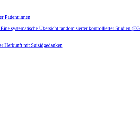
r Patient:innen
: Eine systematische Übersicht randomisierter kontrollierter Studien (E
er Herkunft mit Suizidgedanken