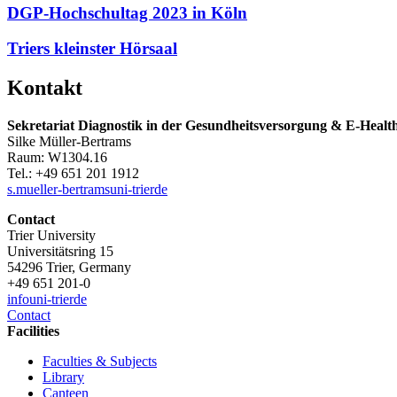
DGP-Hochschultag 2023 in Köln
Triers kleinster Hörsaal
Kontakt
Sekretariat Diagnostik in der Gesundheitsversorgung & E-Healt
Silke Müller-Bertrams
Raum: W1304.16
Tel.: +49 651 201 1912
s.mueller-bertrams
uni-trier
de
Contact
Trier University
Universitätsring 15
54296 Trier, Germany
+49 651 201-0
info
uni-trier
de
Contact
Facilities
Faculties & Subjects
Library
Canteen