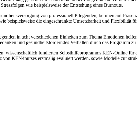
 Stressfolgen wie beispielsweise der Entstehung eines Burnouts.
sundheitsversorgung von professionell Pflegenden, beruhen auf Präse
ie beispielsweise die eingeschränkte Umsetzbarkeit und Flexibilität fü
 Pflegenden in acht verschiedenen Einheiten zum Thema Emotionen hel
Gedanken und gesundheitsförderndes Verhalten durch das Programm zu 
erten, wissenschaftlich fundierten Selbsthilfeprogramms KEN-Online fü
z von KEN4nurses erstmalig evaluiert werden, sowie Modelle zur struk