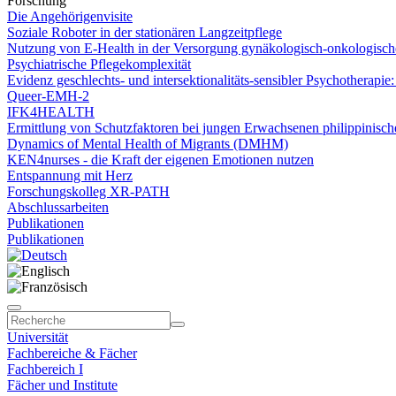
Forschung
Die Angehörigenvisite
Soziale Roboter in der stationären Langzeitpflege
Nutzung von E-Health in der Versorgung gynäkologisch-onkologische
Psychiatrische Pflegekomplexität
Evidenz geschlechts- und intersektionalitäts-sensibler Psychotherapie
Queer-EMH-2
IFK4HEALTH
Ermittlung von Schutzfaktoren bei jungen Erwachsenen philippinisch
Dynamics of Mental Health of Migrants (DMHM)
KEN4nurses - die Kraft der eigenen Emotionen nutzen
Entspannung mit Herz
Forschungskolleg XR-PATH
Abschlussarbeiten
Publikationen
Publikationen
Universität
Fachbereiche & Fächer
Fachbereich I
Fächer und Institute