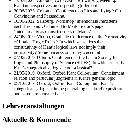
17/07/2024, Cologne, CONCEPT Brown Bag Meeting:
Kantian perspectives on suspending judgment.
30/06/2023: Cologne, ‘Conference on Lies and Lying’: On
Convincing and Persuading.
16/06/2022: Salzburg, Workshop ‘Intentionale Inexistenz
nach Brentano’: Comment to Mark Textor’s paper
‘Intentionality as Consciousness of Marks’.
24/06/2019: Vienna, Graduate Conference on the Normativity
of Logic: ‘Logic Rulez’: In which sense does the
constitutivity of Kant’s logical laws not imply their
normativity? Some remarks on Tolley’s account
04/06/2019: Urbino, Conference of the Italian Society for
Logic and Philosophy of Science (SILFS): In which sense is
Kant’s categorical syllogistic non-classical?
21/05/2019: Oxford, Oxford Kant Colloquium: Containment
relation and particular judgments in Kant’s general logic
05/12/2018: Oxford, Oxford Kant Colloquium: Kant’s
categorical syllogistic in the general logic: a brief exposition
and some problematic issues
Lehrveranstaltungen
Aktuelle & Kommende