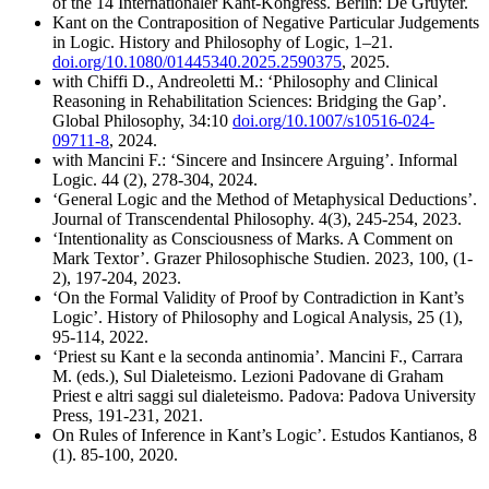
of the 14 Internationaler Kant-Kongress. Berlin: De Gruyter.
Kant on the Contraposition of Negative Particular Judgements
in Logic. History and Philosophy of Logic, 1–21.
doi.org/10.1080/01445340.2025.2590375
, 2025.
with Chiffi D., Andreoletti M.: ‘Philosophy and Clinical
Reasoning in Rehabilitation Sciences: Bridging the Gap’.
Global Philosophy, 34:10
doi.org/10.1007/s10516-024-
09711-8
, 2024.
with Mancini F.: ‘Sincere and Insincere Arguing’. Informal
Logic. 44 (2), 278-304, 2024.
‘General Logic and the Method of Metaphysical Deductions’.
Journal of Transcendental Philosophy. 4(3), 245-254, 2023.
‘Intentionality as Consciousness of Marks. A Comment on
Mark Textor’. Grazer Philosophische Studien. 2023, 100, (1-
2), 197-204, 2023.
‘On the Formal Validity of Proof by Contradiction in Kant’s
Logic’. History of Philosophy and Logical Analysis, 25 (1),
95-114, 2022.
‘Priest su Kant e la seconda antinomia’. Mancini F., Carrara
M. (eds.), Sul Dialeteismo. Lezioni Padovane di Graham
Priest e altri saggi sul dialeteismo. Padova: Padova University
Press, 191-231, 2021.
On Rules of Inference in Kant’s Logic’. Estudos Kantianos, 8
(1). 85-100, 2020.