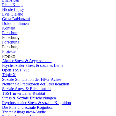
Ena Alcan
Elena Kneip
Nicole Lepsy
Evie Cleland
Greta Baldanzini
Doktorandinnen
Kontakt
Forschung
Forschung
Forschung
Forschung
Projekte
Projekte
Akuter Stress & Aggressionen
Psychsozialer Stress & soziales Lernen
Open TSST VR
Triple X
Soziale Stimulation der HPG-Achse
Neuronale Prädiktoren der Stressreaktion
Soziale Angst & Blickkontakt
TSST in virtueller Realität
Stress & Soziale Entscheidungen
Psychosozialer Stress & soziale Kognition
Die Pille und soziale Kognition
Trierer Alltagsstress-Studie