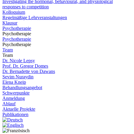
Investigating the hormonal, behavioural, and physiological
responses to competition
Kolloquium
Regelmäßige Lehrveranstaltungen
Klausur
Psychotherapie
Psychotherapie
Psychotherapie
Psychotherapie
Team
Team
Dr. Nicole Lepsy
Prof. Dr. Gregor Domes
Dr. Bernadette von Dawans
Sevim Nuraydin
Elena Kneip
Behandlungsangebot
Schwerpunkte
Anmeldung
Ablauf
Aktuelle Projekte
Publikationen