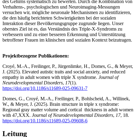
des Gehirns systematisch zu bewerten. Durch die Kombination von
Verhaltens-, psychologischen und Neuroimaging-Messungen
versuchen wir, mögliche neuronale Mechanismen zu identifizieren,
die den häufig berichteten Schwierigkeiten bei der sozialen
Interaktion dieser Bevölkerungsgruppe zugrunde liegen. Unser
oberstes Ziel ist es, das Verständnis des Triple-X-Syndroms zu
verbessern und zu einer besseren Erkennung und Unterstützung
betroffener Frauen im klinischen und sozialen Kontext beizutragen.
Projektbezogene Publikationen:
Croyé, M.-A., Freilinger, P., Jürgenlimke, H., Domes, G., & Meyer,
J. (2025). Elevated autistic traits and social anxiety, and reduced
empathy in adult women with triple X syndrome.
Journal of
Neurodevelopmental Disorders
,
17
(1).
https://doi.org/10.1186/s11689-025-09631-7
Domes, G., Croyé, M.-A., Freilinger, P., Bohlscheid, A., Willinek,
W., & Meyer, J. (2025). Brain structure in triple x syndrome:
Regional gray matter volume and cortical thickness in adult women
with 47,XXX.
Journal of Neurodevelopmental Disorders
,
17
, 18.
https://doi.org/10.1186/s11689-025-09608-6
Leitung