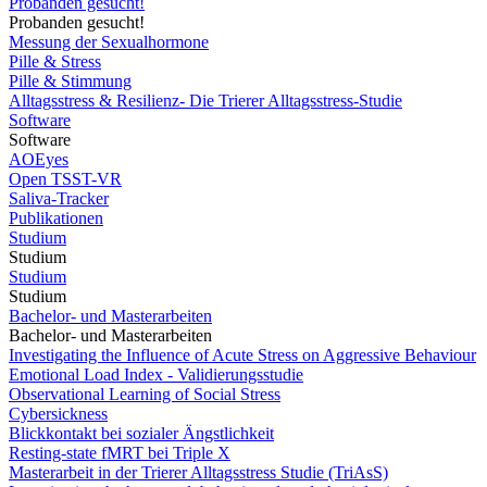
Probanden gesucht!
Probanden gesucht!
Messung der Sexualhormone
Pille & Stress
Pille & Stimmung
Alltagsstress & Resilienz- Die Trierer Alltagsstress-Studie
Software
Software
AOEyes
Open TSST-VR
Saliva-Tracker
Publikationen
Studium
Studium
Studium
Studium
Bachelor- und Masterarbeiten
Bachelor- und Masterarbeiten
Investigating the Influence of Acute Stress on Aggressive Behaviour
Emotional Load Index - Validierungsstudie
Observational Learning of Social Stress
Cybersickness
Blickkontakt bei sozialer Ängstlichkeit
Resting-state fMRT bei Triple X
Masterarbeit in der Trierer Alltagsstress Studie (TriAsS)