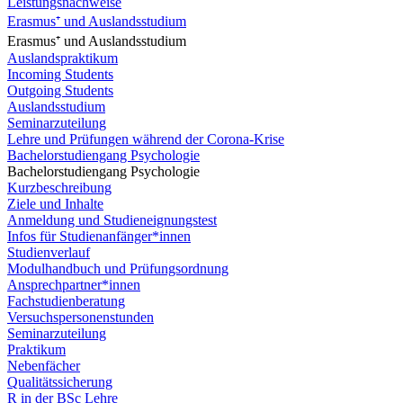
Leistungsnachweise
Erasmus⁺ und Auslandsstudium
Erasmus⁺ und Auslandsstudium
Auslandspraktikum
Incoming Students
Outgoing Students
Auslandsstudium
Seminarzuteilung
Lehre und Prüfungen während der Corona-Krise
Bachelorstudiengang Psychologie
Bachelorstudiengang Psychologie
Kurzbeschreibung
Ziele und Inhalte
Anmeldung und Studieneignungstest
Infos für Studienanfänger*innen
Studienverlauf
Modulhandbuch und Prüfungsordnung
Ansprechpartner*innen
Fachstudienberatung
Versuchspersonenstunden
Seminarzuteilung
Praktikum
Nebenfächer
Qualitätssicherung
R in der BSc Lehre