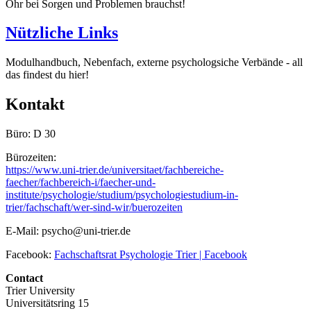
Ohr bei Sorgen und Problemen brauchst!
Nützliche Links
Modulhandbuch, Nebenfach, externe psychologsiche Verbände - all
das findest du hier!
Kontakt
Büro: D 30
Bürozeiten:
https://www.uni-trier.de/universitaet/fachbereiche-
faecher/fachbereich-i/faecher-und-
institute/psychologie/studium/psychologiestudium-in-
trier/fachschaft/wer-sind-wir/buerozeiten
E-Mail: psycho@uni-trier.de
Facebook:
Fachschaftsrat Psychologie Trier | Facebook
Contact
Trier University
Universitätsring 15