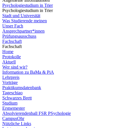
Allgemeine Informationen
Psychologiestudium in Trier
Psychologiestudium in Trier
Stadt und Universität
Was Studierende meinen
Unser Fach
Ansprechpartner*innen
Prüfungsausschuss
Fachschaft
Fachschaft
Home
Protokolle
Aktuell
Wer sind wir?
Information zu BaMa & PiA
Lehrpreis
Vorträge
Praktikumsdatenbank
Tageschiao
Schwarzes Brett
Studium
Erstsemester
Absolvierendenball FSR PSychologie
CampusOhr
Nützliche Links