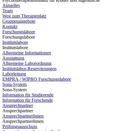
Psychotherapieambulanz für Kinder und Jugendliche
Aktuelles
Team
Weg zum Therapieplatz
Gruppenangebote
Kontakt
Forschungslabore
Forschungslabore
Institutslabore
Institutslabore
Allgemeine Informationen
Ausstattung
Allgemeine Laborordnung
Institutslabor-Reservierungen
Laborleitung
EMPRA / WIPRO Forschungslabore
Sona-System
Sona-System
Information für Studierende
Information für Forschende
Ansprechpartner
Ansprechpartner
AnsprechpartnerInnen
AnsprechpartnerInnen
Prüfungsausschuss