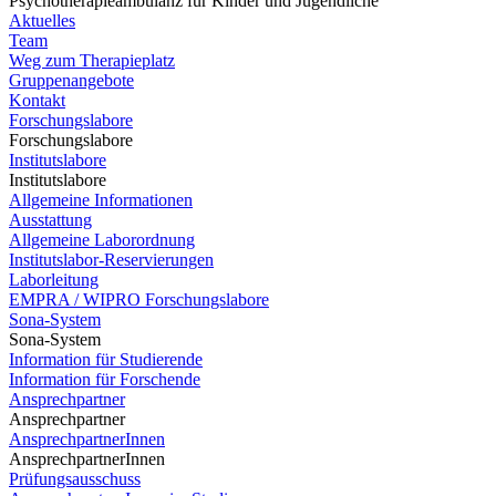
Psychotherapieambulanz für Kinder und Jugendliche
Aktuelles
Team
Weg zum Therapieplatz
Gruppenangebote
Kontakt
Forschungslabore
Forschungslabore
Institutslabore
Institutslabore
Allgemeine Informationen
Ausstattung
Allgemeine Laborordnung
Institutslabor-Reservierungen
Laborleitung
EMPRA / WIPRO Forschungslabore
Sona-System
Sona-System
Information für Studierende
Information für Forschende
Ansprechpartner
Ansprechpartner
AnsprechpartnerInnen
AnsprechpartnerInnen
Prüfungsausschuss