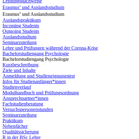
Leistungsnachweise
Erasmus⁺ und Auslandsstudium
Erasmus⁺ und Auslandsstudium
Auslandspraktikum
Incoming Students
Outgoing Students
Auslandsstudium
Seminarzuteilung
Lehre und Prüfungen während der Corona-Krise
Bachelorstudiengang Psychologie
Bachelorstudiengang Psychologie
Kurzbeschreibung
Ziele und Inhalte
Anmeldung und Studieneignungstest
Infos für Studienanfänger*innen
Studienverlauf
Modulhandbuch und Prüfungsordnung
Ansprechpartner*innen
Fachstudienberatung
Versuchspersonenstunden
Seminarzuteilung
Praktikum
Nebenfächer
Qualitätssicherung
R in der BSc Lehre