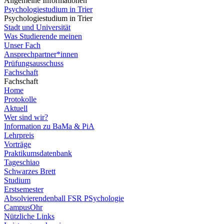
Allgemeine Informationen
Psychologiestudium in Trier
Psychologiestudium in Trier
Stadt und Universität
Was Studierende meinen
Unser Fach
Ansprechpartner*innen
Prüfungsausschuss
Fachschaft
Fachschaft
Home
Protokolle
Aktuell
Wer sind wir?
Information zu BaMa & PiA
Lehrpreis
Vorträge
Praktikumsdatenbank
Tageschiao
Schwarzes Brett
Studium
Erstsemester
Absolvierendenball FSR PSychologie
CampusOhr
Nützliche Links