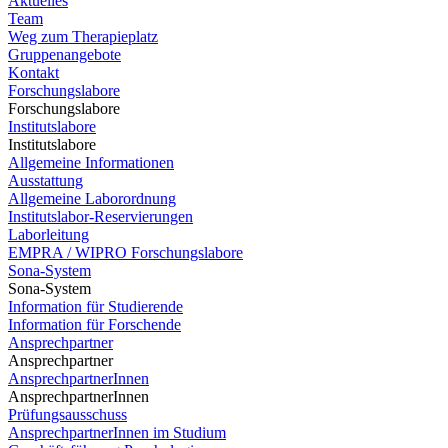
Aktuelles
Team
Weg zum Therapieplatz
Gruppenangebote
Kontakt
Forschungslabore
Forschungslabore
Institutslabore
Institutslabore
Allgemeine Informationen
Ausstattung
Allgemeine Laborordnung
Institutslabor-Reservierungen
Laborleitung
EMPRA / WIPRO Forschungslabore
Sona-System
Sona-System
Information für Studierende
Information für Forschende
Ansprechpartner
Ansprechpartner
AnsprechpartnerInnen
AnsprechpartnerInnen
Prüfungsausschuss
AnsprechpartnerInnen im Studium