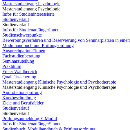
Masterstudiengang Psychologie
Masterstudiengang Psychologie
Infos für Studieninteressierte
Studienverlauf
Studienverlauf
Infos für StudienanfängerInnen
Studienschwerpunkte
Bewerbungsverfahren und Reservierung von Seminarplätzen in eine
Modulhandbuch und Prüfungsordnung
Ansprechpartner*innen
Fachstudienberatung
Seminarzuteilung
Praktikum
Freier Wahlbereich
Qualitätssicherung
Masterstudiengang Klinische Psychologie und Psychotherapie
Masterstudiengang Klinische Psychologie und Psychotherapie
Approbationsprüfung
Kurzbeschreibung
Ziele und Berufsfelder
Studienverlauf
Studienverlauf
Prüfungsanmeldung E-Modul
Infos für Studienanfänger*innen
Studienbuch, Modulhandbuch & Prüfungsordnung