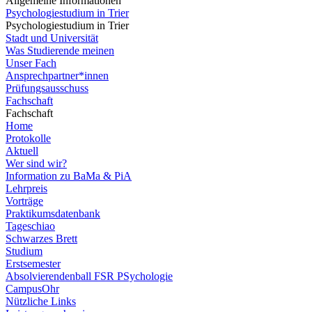
Allgemeine Informationen
Psychologiestudium in Trier
Psychologiestudium in Trier
Stadt und Universität
Was Studierende meinen
Unser Fach
Ansprechpartner*innen
Prüfungsausschuss
Fachschaft
Fachschaft
Home
Protokolle
Aktuell
Wer sind wir?
Information zu BaMa & PiA
Lehrpreis
Vorträge
Praktikumsdatenbank
Tageschiao
Schwarzes Brett
Studium
Erstsemester
Absolvierendenball FSR PSychologie
CampusOhr
Nützliche Links