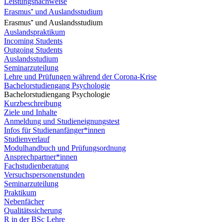
Leistungsnachweise
Erasmus⁺ und Auslandsstudium
Erasmus⁺ und Auslandsstudium
Auslandspraktikum
Incoming Students
Outgoing Students
Auslandsstudium
Seminarzuteilung
Lehre und Prüfungen während der Corona-Krise
Bachelorstudiengang Psychologie
Bachelorstudiengang Psychologie
Kurzbeschreibung
Ziele und Inhalte
Anmeldung und Studieneignungstest
Infos für Studienanfänger*innen
Studienverlauf
Modulhandbuch und Prüfungsordnung
Ansprechpartner*innen
Fachstudienberatung
Versuchspersonenstunden
Seminarzuteilung
Praktikum
Nebenfächer
Qualitätssicherung
R in der BSc Lehre