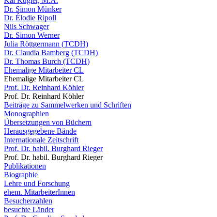
Kai Kugler, M.A.
Dr. Simon Münker
Dr. Élodie Ripoll
Nils Schwager
Dr. Simon Werner
Julia Röttgermann (TCDH)
Dr. Claudia Bamberg (TCDH)
Dr. Thomas Burch (TCDH)
Ehemalige Mitarbeiter CL
Ehemalige Mitarbeiter CL
Prof. Dr. Reinhard Köhler
Prof. Dr. Reinhard Köhler
Beiträge zu Sammelwerken und Schriften
Monographien
Übersetzungen von Büchern
Herausgegebene Bände
Internationale Zeitschrift
Prof. Dr. habil. Burghard Rieger
Prof. Dr. habil. Burghard Rieger
Publikationen
Biographie
Lehre und Forschung
ehem. MitarbeiterInnen
Besucherzahlen
besuchte Länder