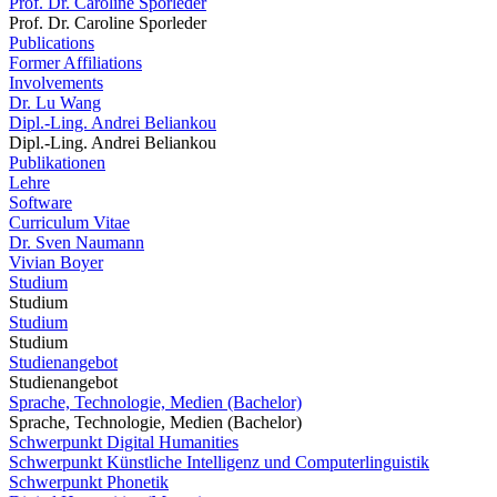
Prof. Dr. Caroline Sporleder
Prof. Dr. Caroline Sporleder
Publications
Former Affiliations
Involvements
Dr. Lu Wang
Dipl.-Ling. Andrei Beliankou
Dipl.-Ling. Andrei Beliankou
Publikationen
Lehre
Software
Curriculum Vitae
Dr. Sven Naumann
Vivian Boyer
Studium
Studium
Studium
Studium
Studienangebot
Studienangebot
Sprache, Technologie, Medien (Bachelor)
Sprache, Technologie, Medien (Bachelor)
Schwerpunkt Digital Humanities
Schwerpunkt Künstliche Intelligenz und Computerlinguistik
Schwerpunkt Phonetik