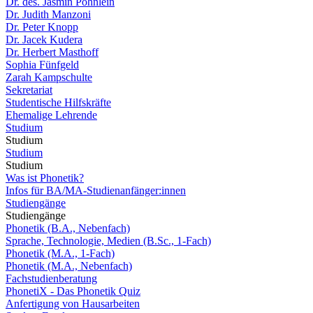
Dr. des. Jasmin Pöhnlein
Dr. Judith Manzoni
Dr. Peter Knopp
Dr. Jacek Kudera
Dr. Herbert Masthoff
Sophia Fünfgeld
Zarah Kampschulte
Sekretariat
Studentische Hilfskräfte
Ehemalige Lehrende
Studium
Studium
Studium
Studium
Was ist Phonetik?
Infos für BA/MA-Studienanfänger:innen
Studiengänge
Studiengänge
Phonetik (B.A., Nebenfach)
Sprache, Technologie, Medien (B.Sc., 1-Fach)
Phonetik (M.A., 1-Fach)
Phonetik (M.A., Nebenfach)
Fachstudienberatung
PhonetiX - Das Phonetik Quiz
Anfertigung von Hausarbeiten