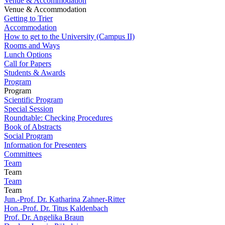
Venue & Accommodation
Venue & Accommodation
Getting to Trier
Accommodation
How to get to the University (Campus II)
Rooms and Ways
Lunch Options
Call for Papers
Students & Awards
Program
Program
Scientific Program
Special Session
Roundtable: Checking Procedures
Book of Abstracts
Social Program
Information for Presenters
Committees
Team
Team
Team
Team
Jun.-Prof. Dr. Katharina Zahner-Ritter
Hon.-Prof. Dr. Titus Kaldenbach
Prof. Dr. Angelika Braun