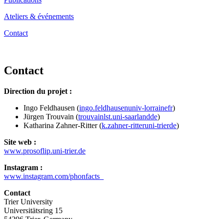
Ateliers & événements
Contact
Contact
Direction du projet :
Ingo Feldhausen (
ingo.feldhausen
univ-lorraine
fr
)
Jürgen Trouvain (
trouvain
lst.uni-saarland
de
)
Katharina Zahner-Ritter (
k.zahner-ritter
uni-trier
de
)
Site web :
www.prosoflip.uni-trier.de
Instagram :
www.instagram.com/phonfacts_
Contact
Trier University
Universitätsring 15