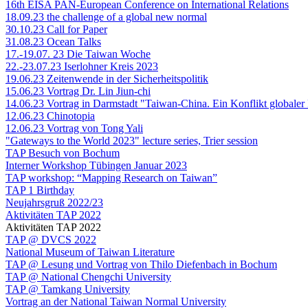
16th EISA PAN-European Conference on International Relations
18.09.23 the challenge of a global new normal
30.10.23 Call for Paper
31.08.23 Ocean Talks
17.-19.07. 23 Die Taiwan Woche
22.-23.07.23 Iserlohner Kreis 2023
19.06.23 Zeitenwende in der Sicherheitspolitik
15.06.23 Vortrag Dr. Lin Jiun-chi
14.06.23 Vortrag in Darmstadt "Taiwan-China. Ein Konflikt globaler
12.06.23 Chinotopia
12.06.23 Vortrag von Tong Yali
"Gateways to the World 2023" lecture series, Trier session
TAP Besuch von Bochum
Interner Workshop Tübingen Januar 2023
TAP workshop: “Mapping Research on Taiwan”
TAP 1 Birthday
Neujahrsgruß 2022/23
Aktivitäten TAP 2022
Aktivitäten TAP 2022
TAP @ DVCS 2022
National Museum of Taiwan Literature
TAP @ Lesung und Vortrag von Thilo Diefenbach in Bochum
TAP @ National Chengchi University
TAP @ Tamkang University
Vortrag an der National Taiwan Normal University