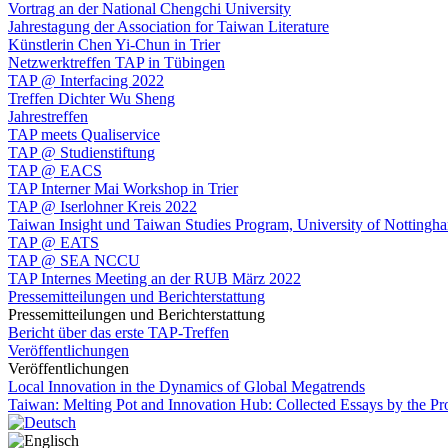
Vortrag an der National Chengchi University
Jahrestagung der Association for Taiwan Literature
Künstlerin Chen Yi-Chun in Trier
Netzwerktreffen TAP in Tübingen
TAP @ Interfacing 2022
Treffen Dichter Wu Sheng
Jahrestreffen
TAP meets Qualiservice
TAP @ Studienstiftung
TAP @ EACS
TAP Interner Mai Workshop in Trier
TAP @ Iserlohner Kreis 2022
Taiwan Insight und Taiwan Studies Program, University of Nottingh
TAP @ EATS
TAP @ SEA NCCU
TAP Internes Meeting an der RUB März 2022
Pressemitteilungen und Berichterstattung
Pressemitteilungen und Berichterstattung
Bericht über das erste TAP-Treffen
Veröffentlichungen
Veröffentlichungen
Local Innovation in the Dynamics of Global Megatrends
Taiwan: Melting Pot and Innovation Hub: Collected Essays by the P