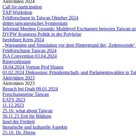
Aktivitäten 2024
Call for participation
TAP Workshop
Feldforschung in Taiwan Oktober 2024
drittes taiwanesisches Symposium
Informal Meeting Grounds: Multilevel Exchanges between Taiwan 
DVPW Kongress Politik in der Polykrise
Iserlohner Kreis 2024
„Wargaming und Simulation vor dem Hintergrund der ‚Zeitenwende‘ in
Feldforschung Taiwan 2024
ISA Convention 03.04.2024
Ringvorlesung
18.04.2024 Vortrag Prof Huang
01.02.2024 Diskussion: Präsidentschaft- und Parlamentswahlen in T
Aktivitäten 2023
Aktivitäten 2023
Besuch bei Osah 09.01.2024
Forschungsreise Taiwan
EATS 2023
11.12.2023
25.10. what about Taiwan
30.11.23 Zeit für Bildung
Insel der Freiheit
literarische und kulturelle Aspekte
25.10. Dr. Zheng