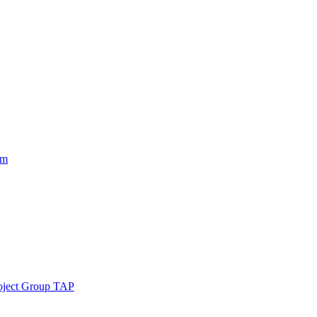
am
roject Group TAP