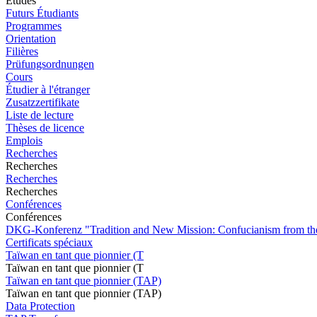
Études
Futurs Étudiants
Programmes
Orientation
Filières
Prüfungsordnungen
Cours
Étudier à l'étranger
Zusatzzertifikate
Liste de lecture
Thèses de licence
Emplois
Recherches
Recherches
Recherches
Recherches
Conférences
Conférences
DKG-Konferenz "Tradition and New Mission: Confucianism from the
Certificats spéciaux
Taïwan en tant que pionnier (T
Taïwan en tant que pionnier (T
Taïwan en tant que pionnier (TAP)
Taïwan en tant que pionnier (TAP)
Data Protection