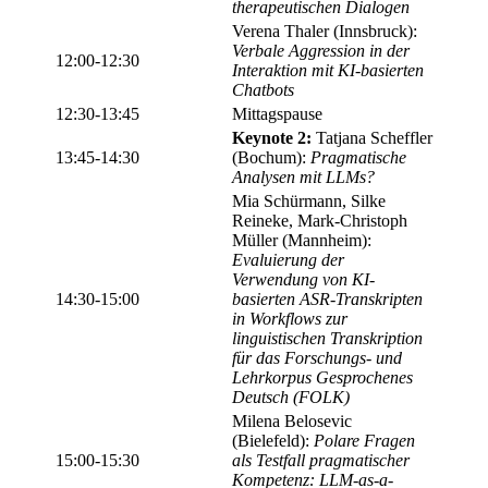
therapeutischen Dialogen
Verena Thaler (Innsbruck):
Verbale Aggression in der
12:00-12:30
Interaktion mit KI-basierten
Chatbots
12:30-13:45
Mittagspause
Keynote 2:
Tatjana Scheffler
13:45-14:30
(Bochum):
Pragmatische
Analysen mit LLMs?
Mia Schürmann, Silke
Reineke, Mark-Christoph
Müller (Mannheim):
Evaluierung der
Verwendung von KI-
14:30-15:00
basierten ASR-Transkripten
in Workflows zur
linguistischen Transkription
für das Forschungs- und
Lehrkorpus Gesprochenes
Deutsch (FOLK)
Milena Belosevic
(Bielefeld):
Polare Fragen
15:00-15:30
als Testfall pragmatischer
Kompetenz: LLM-as-a-