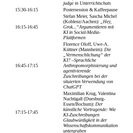
judge in Unterrichtschats
15:30-16:15
Postersession & Kaffeepause
Stefan Meier, Sascha Michel
(Koblenz/Aachen):
„Hey,
16:15-16:45
Grok...“Argumentieren mit
KI in Social-Media-
Plattformen
Florence Oloff, Uwe-A.
Küttner (Mannheim):
Die
„Vermenschlichung“ der
KI? –Sprachliche
16:45-17:15
Anthropomorphisierung und
agentivierende
Zuschreibungen bei der
situierten Verwendung von
ChatGPT
Maximilian Krug, Valentina
Nachtigall (Duesburg-
Essen/Bochum):
Der
künstliche Vortragende: Wie
17:15-17:45
KI-Zuschreibungen
Glaubwürdigkeit in der
Wissenschaftskommunikation
untergraben