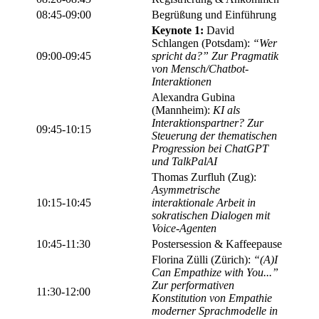
08:45-09:00
Begrüßung und Einführung
Keynote 1:
David
Schlangen (Potsdam):
“Wer
09:00-09:45
spricht da?” Zur Pragmatik
von Mensch/Chatbot-
Interaktionen
Alexandra Gubina
(Mannheim):
KI als
Interaktionspartner? Zur
09:45-10:15
Steuerung der thematischen
Progression bei ChatGPT
und TalkPalAI
Thomas Zurfluh (Zug):
Asymmetrische
10:15-10:45
interaktionale Arbeit in
sokratischen Dialogen mit
Voice-Agenten
10:45-11:30
Postersession & Kaffeepause
Florina Zülli (Zürich):
“(A)I
Can Empathize with You...”
Zur performativen
11:30-12:00
Konstitution von Empathie
moderner Sprachmodelle in