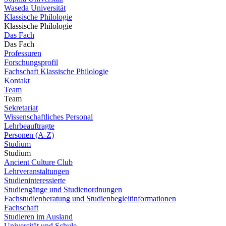
Waseda Universität
Klassische Philologie
Klassische Philologie
Das Fach
Das Fach
Professuren
Forschungsprofil
Fachschaft Klassische Philologie
Kontakt
Team
Team
Sekretariat
Wissenschaftliches Personal
Lehrbeauftragte
Personen (A-Z)
Studium
Studium
Ancient Culture Club
Lehrveranstaltungen
Studieninteressierte
Studiengänge und Studienordnungen
Fachstudienberatung und Studienbegleitinformationen
Fachschaft
Studieren im Ausland
Universität und Schule