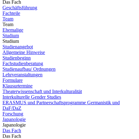
Das Fach
Geschäftsführung
Fachteile
Team
Team
Ehemalige
Studium
Studium
Studienangebot
Allgemeine Hinweise
Studienbeginn
Fachstudienberatung
Studienaufbau/ Ordnungen
Lehrveranstaltungen
Formulare
Klausurtermine
Theaterwissenschaft und Interkulturalität
Interkulturelle Gender Studies
ERASMUS und Partnerschaftsprogramme Germanistik und
DaF/DaZ
Forschung
Japanologie
Japanologie
Das Fach
Das Fach