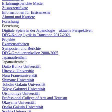
Erfahrungsberichte Master
Zusatzzertifikate
Informationen für Erstsemester
Alumni und Karriere
Forschung
Forschung
Digitale Spiele in der Japanologie – aktuelle Perspektiven
DFG-Kolleg Lyrik in Transition 2017-2021
Projekte
Examensarbeiten
Symposien und Berichte
DFG-Graduiertenkolleg 2000-2005
Japanaufenthalt
Japanaufenthalt
Daito Bunka Universität
Hirosaki Universität
Nara Frauenuniversiät
Shimane Universität
Tohoku Gakuin Universität
Tokyo Gakugei Universität
Utsunomiya Universität
Professional College of Arts and Tourism
Okayama Universität
Osaka Gakuin Universität
Sophia Universität