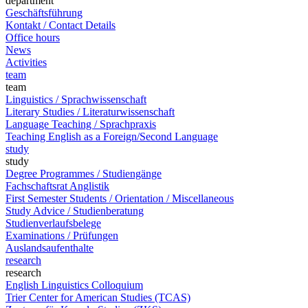
department
Geschäftsführung
Kontakt / Contact Details
Office hours
News
Activities
team
team
Linguistics / Sprachwissenschaft
Literary Studies / Literaturwissenschaft
Language Teaching / Sprachpraxis
Teaching English as a Foreign/Second Language
study
study
Degree Programmes / Studiengänge
Fachschaftsrat Anglistik
First Semester Students / Orientation / Miscellaneous
Study Advice / Studienberatung
Studienverlaufsbelege
Examinations / Prüfungen
Auslandsaufenthalte
research
research
English Linguistics Colloquium
Trier Center for American Studies (TCAS)