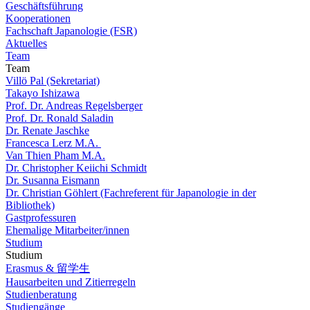
Geschäftsführung
Kooperationen
Fachschaft Japanologie (FSR)
Aktuelles
Team
Team
Villö Pal (Sekretariat)
Takayo Ishizawa
Prof. Dr. Andreas Regelsberger
Prof. Dr. Ronald Saladin
Dr. Renate Jaschke
Francesca Lerz M.A.
Van Thien Pham M.A.
Dr. Christopher Keiichi Schmidt
Dr. Susanna Eismann
Dr. Christian Göhlert (Fachreferent für Japanologie in der
Bibliothek)
Gastprofessuren
Ehemalige Mitarbeiter/innen
Studium
Studium
Erasmus & 留学生
Hausarbeiten und Zitierregeln
Studienberatung
Studiengänge