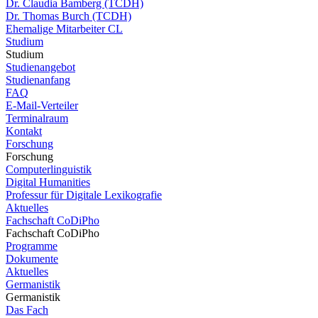
Dr. Claudia Bamberg (TCDH)
Dr. Thomas Burch (TCDH)
Ehemalige Mitarbeiter CL
Studium
Studium
Studienangebot
Studienanfang
FAQ
E-Mail-Verteiler
Terminalraum
Kontakt
Forschung
Forschung
Computerlinguistik
Digital Humanities
Professur für Digitale Lexikografie
Aktuelles
Fachschaft CoDiPho
Fachschaft CoDiPho
Programme
Dokumente
Aktuelles
Germanistik
Germanistik
Das Fach