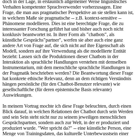
doch in der Lage, in erstaunlich allgemeiner Weise linguistisches
Verhalten kompetenter Sprachverwender vorherzusagen. Eine
Frage, die man aus pragmatischer Perspektive an sie stellen kann ist,
in welchem Maße sie pragmatische -- z.B. kontext-sensitive --
Phänomene modellieren. Dies ist eine berechtigte Frage, die zu
interessanter Forschung geführt hat und bisher auch noch nicht
konklusiv beantwortet ist. In ihrer Form als "chatbots", als
künstliche Gesprächs"partner", werfen sie aber auch eine ganz
andere Art von Frage auf, die sich nicht auf ihre Eigenschaft als
Modell, sondern auf ihre Verwendung als die modellierte Entität
bezieht: Lassen sich die Produktionen dieser Chatbots in der
Interaktion als sprachliche Handlungen verstehen mit demselben
Instrumentarium, mit dem menschliche sprachliche Handlungen in
der Pragmatik beschrieben werden? Die Beantwortung dieser Frage
hat konkrete ethische Relevanz, denn an dem richtigen Verständnis
hängen persönliche (für den Chatbot-Benutzer relevante) wie
gesellschaftliche (für deren epistemische Basis relevante)
Auswirkungen.
In meinem Vortrag mochte ich diese Frage beleuchten, durch einen
Blick darauf, in welchen Relationen der Chatbot durch sein Werden
und sein Sein steht nicht nur zu seinem jeweiligen menschlichen
Gesprächspartner, sondern auch zur Welt, in der er produziert und
produziert wurde. "Wer spricht da?" -- eine künstliche Person, eine
Menge von Trainingsdaten, das kulturelle Unterbewusstsein einer