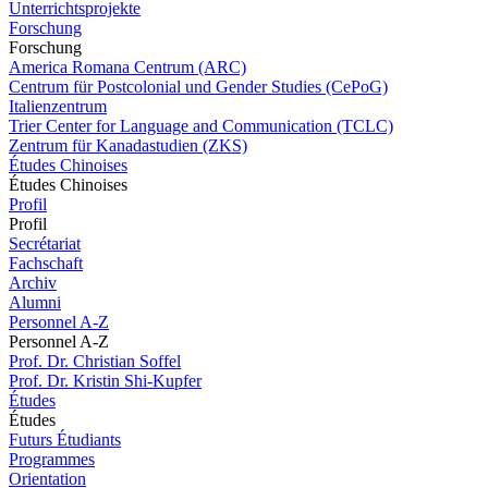
Unterrichtsprojekte
Forschung
Forschung
America Romana Centrum (ARC)
Centrum für Postcolonial und Gender Studies (CePoG)
Italienzentrum
Trier Center for Language and Communication (TCLC)
Zentrum für Kanadastudien (ZKS)
Études Chinoises
Études Chinoises
Profil
Profil
Secrétariat
Fachschaft
Archiv
Alumni
Personnel A-Z
Personnel A-Z
Prof. Dr. Christian Soffel
Prof. Dr. Kristin Shi-Kupfer
Études
Études
Futurs Étudiants
Programmes
Orientation