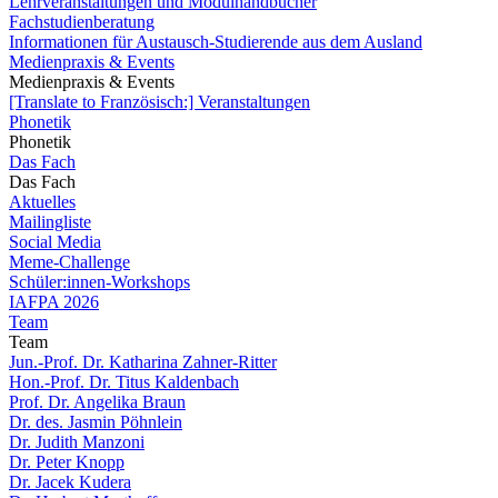
Lehrveranstaltungen und Modulhandbücher
Fachstudienberatung
Informationen für Austausch-Studierende aus dem Ausland
Medienpraxis & Events
Medienpraxis & Events
[Translate to Französisch:] Veranstaltungen
Phonetik
Phonetik
Das Fach
Das Fach
Aktuelles
Mailingliste
Social Media
Meme-Challenge
Schüler:innen-Workshops
IAFPA 2026
Team
Team
Jun.-Prof. Dr. Katharina Zahner-Ritter
Hon.-Prof. Dr. Titus Kaldenbach
Prof. Dr. Angelika Braun
Dr. des. Jasmin Pöhnlein
Dr. Judith Manzoni
Dr. Peter Knopp
Dr. Jacek Kudera