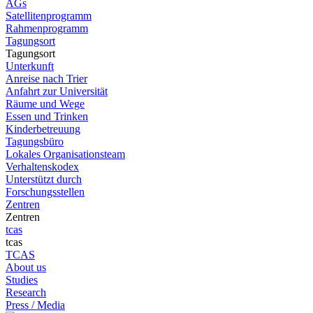
AGs
Satellitenprogramm
Rahmenprogramm
Tagungsort
Tagungsort
Unterkunft
Anreise nach Trier
Anfahrt zur Universität
Räume und Wege
Essen und Trinken
Kinderbetreuung
Tagungsbüro
Lokales Organisationsteam
Verhaltenskodex
Unterstützt durch
Forschungsstellen
Zentren
Zentren
tcas
tcas
TCAS
About us
Studies
Research
Press / Media