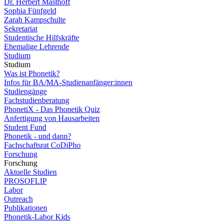
Dr. Herbert Masthoff
Sophia Fünfgeld
Zarah Kampschulte
Sekretariat
Studentische Hilfskräfte
Ehemalige Lehrende
Studium
Studium
Was ist Phonetik?
Infos für BA/MA-Studienanfänger:innen
Studiengänge
Fachstudienberatung
PhonetiX - Das Phonetik Quiz
Anfertigung von Hausarbeiten
Student Fund
Phonetik - und dann?
Fachschaftsrat CoDiPho
Forschung
Forschung
Aktuelle Studien
PROSOFLIP
Labor
Outreach
Publikationen
Phonetik-Labor Kids