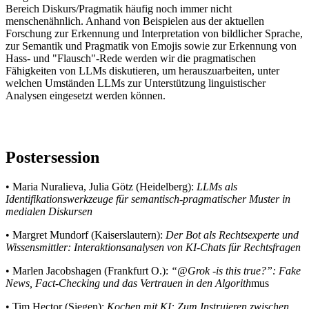
Bereich Diskurs/Pragmatik häufig noch immer nicht
menschenähnlich. Anhand von Beispielen aus der aktuellen
Forschung zur Erkennung und Interpretation von bildlicher Sprache,
zur Semantik und Pragmatik von Emojis sowie zur Erkennung von
Hass- und "Flausch"-Rede werden wir die pragmatischen
Fähigkeiten von LLMs diskutieren, um herauszuarbeiten, unter
welchen Umständen LLMs zur Unterstützung linguistischer
Analysen eingesetzt werden können.
Postersession
• Maria Nuralieva, Julia Götz (Heidelberg):
LLMs als
Identifikationswerkzeuge für semantisch-pragmatischer Muster in
medialen Diskursen
• Margret Mundorf (Kaiserslautern):
Der Bot als Rechtsexperte und
Wissensmittler: Interaktionsanalysen von KI-Chats für Rechtsfragen
• Marlen Jacobshagen (Frankfurt O.):
“@Grok -is this true?”: Fake
News, Fact-Checking und das Vertrauen in den Algorith
mus
• Tim Hector (Siegen):
Kochen mit KI: Zum Instruieren zwischen