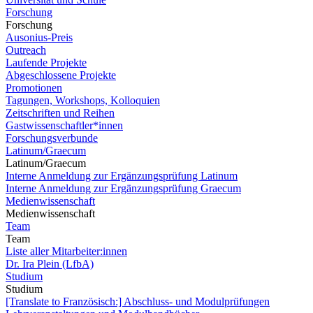
Forschung
Forschung
Ausonius-Preis
Outreach
Laufende Projekte
Abgeschlossene Projekte
Promotionen
Tagungen, Workshops, Kolloquien
Zeitschriften und Reihen
Gastwissenschaftler*innen
Forschungsverbunde
Latinum/Graecum
Latinum/Graecum
Interne Anmeldung zur Ergänzungsprüfung Latinum
Interne Anmeldung zur Ergänzungsprüfung Graecum
Medienwissenschaft
Medienwissenschaft
Team
Team
Liste aller Mitarbeiter:innen
Dr. Ira Plein (LfbA)
Studium
Studium
[Translate to Französisch:] Abschluss- und Modulprüfungen