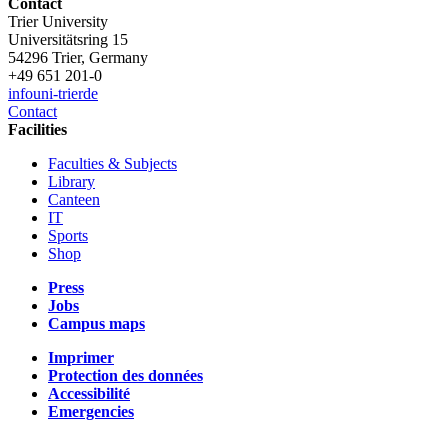
Contact
Trier University
Universitätsring 15
54296 Trier, Germany
+49 651 201-0
info
uni-trier
de
Contact
Facilities
Faculties & Subjects
Library
Canteen
IT
Sports
Shop
Press
Jobs
Campus maps
Imprimer
Protection des données
Accessibilité
Emergencies