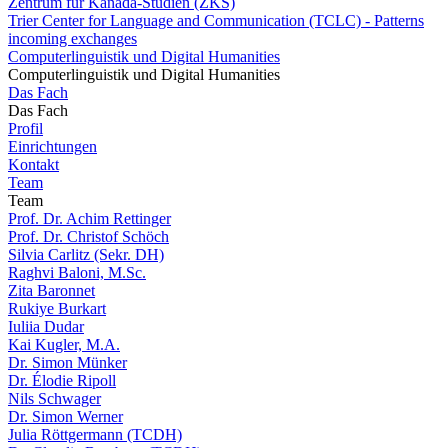
Zentrum für Kanada-Studien (ZKS)
Trier Center for Language and Communication (TCLC) - Patterns
incoming exchanges
Computerlinguistik und Digital Humanities
Computerlinguistik und Digital Humanities
Das Fach
Das Fach
Profil
Einrichtungen
Kontakt
Team
Team
Prof. Dr. Achim Rettinger
Prof. Dr. Christof Schöch
Silvia Carlitz (Sekr. DH)
Raghvi Baloni, M.Sc.
Zita Baronnet
Rukiye Burkart
Iuliia Dudar
Kai Kugler, M.A.
Dr. Simon Münker
Dr. Élodie Ripoll
Nils Schwager
Dr. Simon Werner
Julia Röttgermann (TCDH)