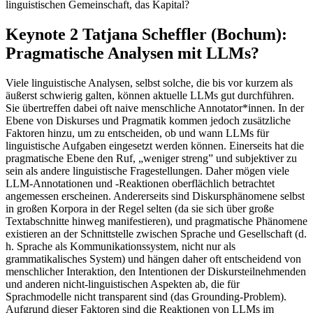
linguistischen Gemeinschaft, das Kapital?
Keynote 2 Tatjana Scheffler (Bochum):
Pragmatische Analysen mit LLMs?
Viele linguistische Analysen, selbst solche, die bis vor kurzem als
äußerst schwierig galten, können aktuelle LLMs gut durchführen.
Sie übertreffen dabei oft naive menschliche Annotator*innen. In der
Ebene von Diskurses und Pragmatik kommen jedoch zusätzliche
Faktoren hinzu, um zu entscheiden, ob und wann LLMs für
linguistische Aufgaben eingesetzt werden können. Einerseits hat die
pragmatische Ebene den Ruf, „weniger streng” und subjektiver zu
sein als andere linguistische Fragestellungen. Daher mögen viele
LLM-Annotationen und -Reaktionen oberflächlich betrachtet
angemessen erscheinen. Andererseits sind Diskursphänomene selbst
in großen Korpora in der Regel selten (da sie sich über große
Textabschnitte hinweg manifestieren), und pragmatische Phänomene
existieren an der Schnittstelle zwischen Sprache und Gesellschaft (d.
h. Sprache als Kommunikationssystem, nicht nur als
grammatikalisches System) und hängen daher oft entscheidend von
menschlicher Interaktion, den Intentionen der Diskursteilnehmenden
und anderen nicht-linguistischen Aspekten ab, die für
Sprachmodelle nicht transparent sind (das Grounding-Problem).
Aufgrund dieser Faktoren sind die Reaktionen von LLMs im