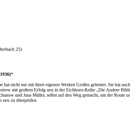
eberbach 25)
(1936)“
pe hat nicht nur mit ihren eigenen Werken Großes geleistet. Sie hat au
 Petrow mit großem Erfolg neu in der Eichborn-Reihe „Die Andere Bibliot
anow und Jana Müller, selbst auf den Weg gemacht, um der Route und
ln neu zu überprüfen.