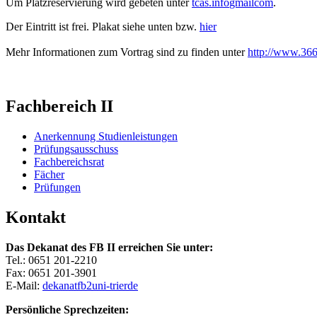
Um Platzreservierung wird gebeten unter
tcas.info
gmail
com
.
Der Eintritt ist frei. Plakat siehe unten bzw.
hier
Mehr Informationen zum Vortrag sind zu finden unter
http://www.366
Fachbereich II
Anerkennung Studienleistungen
Prüfungsausschuss
Fachbereichsrat
Fächer
Prüfungen
Kontakt
Das Dekanat des FB II erreichen Sie unter:
Tel.: 0651 201-2210
Fax: 0651 201-3901
E-Mail:
dekanatfb2
uni-trier
de
Persönliche Sprechzeiten: