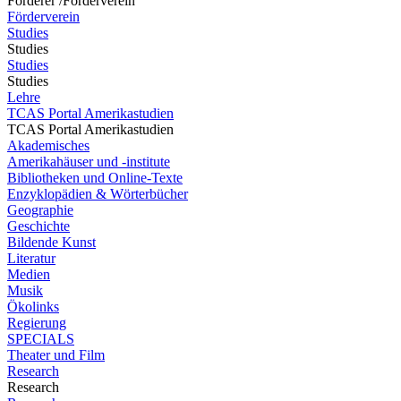
Förderer /Förderverein
Förderverein
Studies
Studies
Studies
Studies
Lehre
TCAS Portal Amerikastudien
TCAS Portal Amerikastudien
Akademisches
Amerikahäuser und -institute
Bibliotheken und Online-Texte
Enzyklopädien & Wörterbücher
Geographie
Geschichte
Bildende Kunst
Literatur
Medien
Musik
Ökolinks
Regierung
SPECIALS
Theater und Film
Research
Research