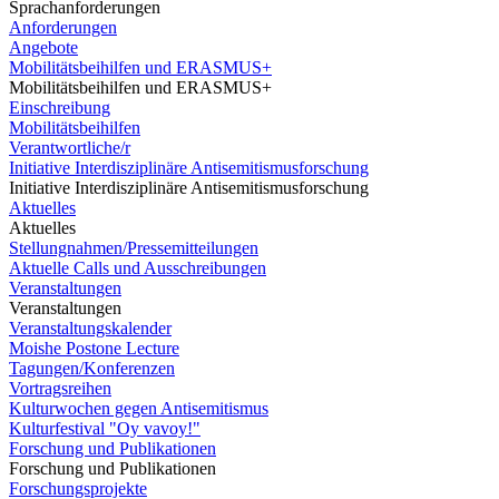
Sprachanforderungen
Anforderungen
Angebote
Mobilitätsbeihilfen und ERASMUS+
Mobilitätsbeihilfen und ERASMUS+
Einschreibung
Mobilitätsbeihilfen
Verantwortliche/r
Initiative Interdisziplinäre Antisemitismusforschung
Initiative Interdisziplinäre Antisemitismusforschung
Aktuelles
Aktuelles
Stellungnahmen/Pressemitteilungen
Aktuelle Calls und Ausschreibungen
Veranstaltungen
Veranstaltungen
Veranstaltungskalender
Moishe Postone Lecture
Tagungen/Konferenzen
Vortragsreihen
Kulturwochen gegen Antisemitismus
Kulturfestival "Oy vavoy!"
Forschung und Publikationen
Forschung und Publikationen
Forschungsprojekte