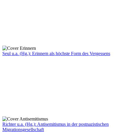
Seul u.a. (Hg.): Erinnern als höchste Form des Vergessens
Richter u.a. (Hg.): Antisemitismus in der postnazistischen
Migrationsgesellschaft