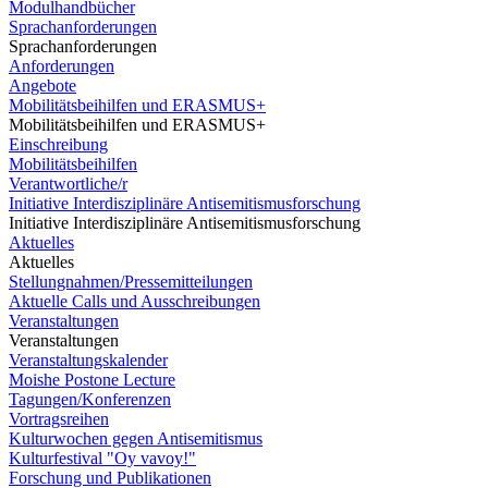
Modulhandbücher
Sprachanforderungen
Sprachanforderungen
Anforderungen
Angebote
Mobilitätsbeihilfen und ERASMUS+
Mobilitätsbeihilfen und ERASMUS+
Einschreibung
Mobilitätsbeihilfen
Verantwortliche/r
Initiative Interdisziplinäre Antisemitismusforschung
Initiative Interdisziplinäre Antisemitismusforschung
Aktuelles
Aktuelles
Stellungnahmen/Pressemitteilungen
Aktuelle Calls und Ausschreibungen
Veranstaltungen
Veranstaltungen
Veranstaltungskalender
Moishe Postone Lecture
Tagungen/Konferenzen
Vortragsreihen
Kulturwochen gegen Antisemitismus
Kulturfestival "Oy vavoy!"
Forschung und Publikationen