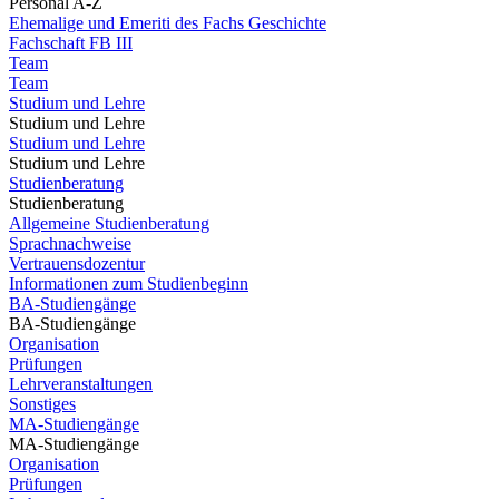
Personal A-Z
Ehemalige und Emeriti des Fachs Geschichte
Fachschaft FB III
Team
Team
Studium und Lehre
Studium und Lehre
Studium und Lehre
Studium und Lehre
Studienberatung
Studienberatung
Allgemeine Studienberatung
Sprachnachweise
Vertrauensdozentur
Informationen zum Studienbeginn
BA-Studiengänge
BA-Studiengänge
Organisation
Prüfungen
Lehrveranstaltungen
Sonstiges
MA-Studiengänge
MA-Studiengänge
Organisation
Prüfungen