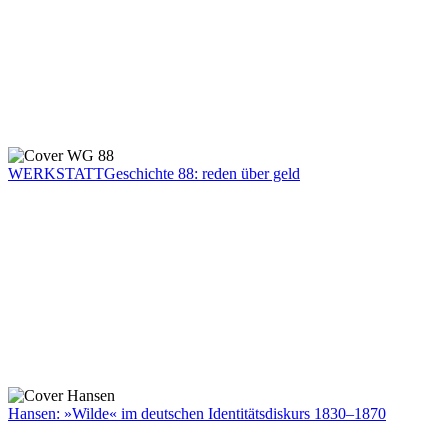
WERKSTATTGeschichte 88: reden über geld
Hansen: »Wilde« im deutschen Identitätsdiskurs 1830–1870