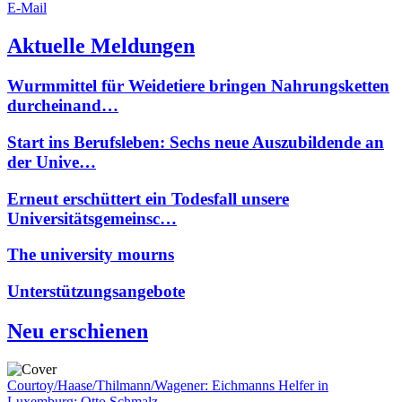
E-Mail
Aktuelle Meldungen
Wurmmittel für Weidetiere bringen Nahrungsketten
durcheinand…
Start ins Berufsleben: Sechs neue Auszubildende an
der Unive…
Erneut erschüttert ein Todesfall unsere
Universitätsgemeinsc…
The university mourns
Unterstützungsangebote
Neu erschienen
Courtoy/Haase/Thilmann/Wagener: Eichmanns Helfer in
Luxemburg: Otto Schmalz