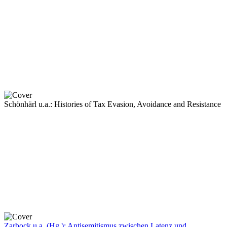
Schönhärl u.a.: Histories of Tax Evasion, Avoidance and Resistance
Zarbock u.a. (Hg.): Antisemitismus zwischen Latenz und