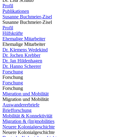
Dr. Lisa Schaub
Profil
Publikationen
Susanne Buchmeier-Zisel
Susanne Buchmeier-Zisel
Profil
Hilfskräfte
Ehemalige Mitarbeiter
Ehemalige Mitarbeiter
Dr. Klemens Wedekind
Dr. Jochen Krebber
Dr. Jan Hildenhagen
Dr. Hanno Scheerer
Forschung
Forschung
Forschung
Forschung
Migration und Mobilität
Migration und Mobilität
Auswandererbriefe
Briefforschung
Mobilität & Konnektivität
Migration & (Im)mobilities
Neuere Kolonialgeschichte
Neuere Kolonialgeschichte