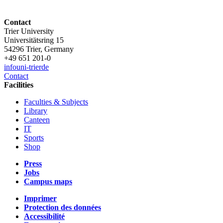
Contact
Trier University
Universitätsring 15
54296 Trier, Germany
+49 651 201-0
info
uni-trier
de
Contact
Facilities
Faculties & Subjects
Library
Canteen
IT
Sports
Shop
Press
Jobs
Campus maps
Imprimer
Protection des données
Accessibilité