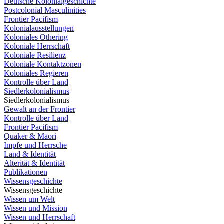
Deutsche Kolonialgeschichte
Postcolonial Masculinities
Frontier Pacifism
Kolonialausstellungen
Koloniales Othering
Koloniale Herrschaft
Koloniale Resilienz
Koloniale Kontaktzonen
Koloniales Regieren
Kontrolle über Land
Siedlerkolonialismus
Siedlerkolonialismus
Gewalt an der Frontier
Kontrolle über Land
Frontier Pacifism
Quaker & Māori
Impfe und Herrsche
Land & Identität
Alterität & Identität
Publikationen
Wissensgeschichte
Wissensgeschichte
Wissen um Welt
Wissen und Mission
Wissen und Herrschaft