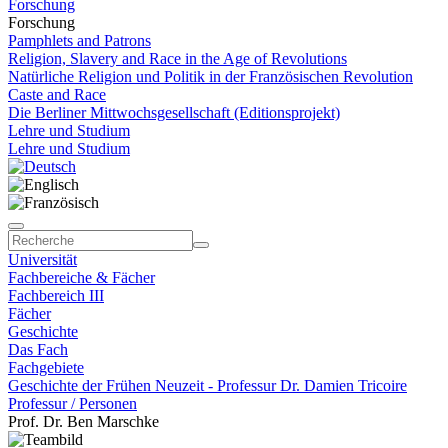
Forschung
Forschung
Pamphlets and Patrons
Religion, Slavery and Race in the Age of Revolutions
Natürliche Religion und Politik in der Französischen Revolution
Caste and Race
Die Berliner Mittwochsgesellschaft (Editionsprojekt)
Lehre und Studium
Lehre und Studium
Universität
Fachbereiche & Fächer
Fachbereich III
Fächer
Geschichte
Das Fach
Fachgebiete
Geschichte der Frühen Neuzeit - Professur Dr. Damien Tricoire
Professur / Personen
Prof. Dr. Ben Marschke