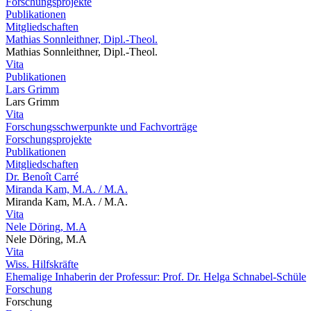
Forschungsprojekte
Publikationen
Mitgliedschaften
Mathias Sonnleithner, Dipl.-Theol.
Mathias Sonnleithner, Dipl.-Theol.
Vita
Publikationen
Lars Grimm
Lars Grimm
Vita
Forschungsschwerpunkte und Fachvorträge
Forschungsprojekte
Publikationen
Mitgliedschaften
Dr. Benoît Carré
Miranda Kam, M.A. / M.A.
Miranda Kam, M.A. / M.A.
Vita
Nele Döring, M.A
Nele Döring, M.A
Vita
Wiss. Hilfskräfte
Ehemalige Inhaberin der Professur: Prof. Dr. Helga Schnabel-Schüle
Forschung
Forschung