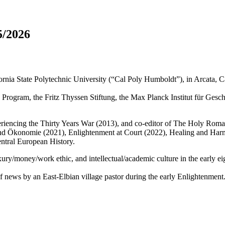
5/2026
nia State Polytechnic University (“Cal Poly Humboldt”), in Arcata, Ca
gram, the Fritz Thyssen Stiftung, the Max Planck Institut für Geschi
xperiencing the Thirty Years War (2013), and co-editor of The Holy Ro
nd Ökonomie (2021), Enlightenment at Court (2022), Healing and Harm (
Central European History.
ry/money/work ethic, and intellectual/academic culture in the early ei
 of news by an East-Elbian village pastor during the early Enlightenmen