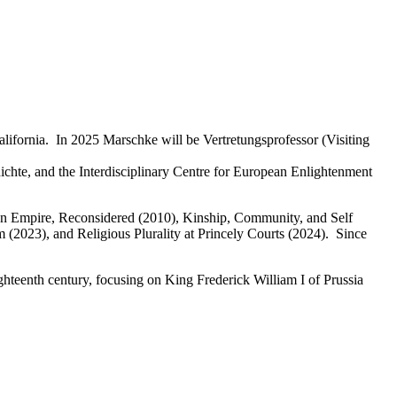
lifornia. In 2025 Marschke will be Vertretungsprofessor (Visiting
chte, and the Interdisciplinary Centre for European Enlightenment
man Empire, Reconsidered (2010), Kinship, Community, and Self
2023), and Religious Plurality at Princely Courts (2024). Since
ghteenth century, focusing on King Frederick William I of Prussia
t.