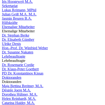
Iris Hoogeweij M.A.
Sekretariat
Lukas Reimann, MPhil
Julian Geiß M.A. M.A.
Jasmin Beuren B.A.
Hilfskräfte
Ehemalige Mitarbeiter
Ehemalige Mitarbeiter
Dr. Stephan Berke
Dr. Elisabeth Günther
Ulrike Denis
Hon.-Prof. Dr. Winfried Weber
Dr. Susanne Nakaten
Lehrbeauftragte
Lehrbeauftragte
Dr. Rosemarie Cordie
Dr. Klaus-Peter Goethert
PD Dr. Konstantinos Kissas
Doktoranden
Doktoranden
Maja Bettina Breitner, M.A.
Désirée Joerg M.A.
Dorothea Hübner, M.A.
Helen Reinhardt, M.A.
Catarina Haider, M.A.