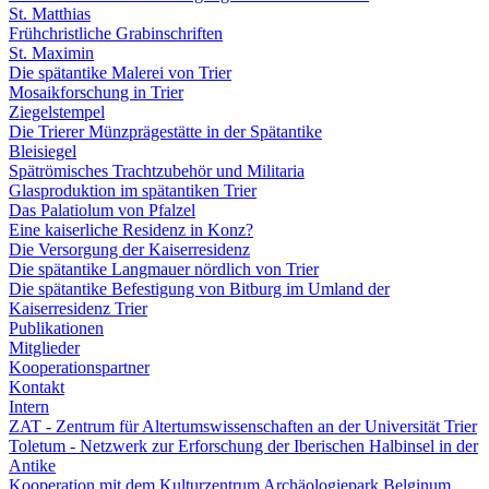
St. Matthias
Frühchristliche Grabinschriften
St. Maximin
Die spätantike Malerei von Trier
Mosaikforschung in Trier
Ziegelstempel
Die Trierer Münzprägestätte in der Spätantike
Bleisiegel
Spätrömisches Trachtzubehör und Militaria
Glasproduktion im spätantiken Trier
Das Palatiolum von Pfalzel
Eine kaiserliche Residenz in Konz?
Die Versorgung der Kaiserresidenz
Die spätantike Langmauer nördlich von Trier
Die spätantike Befestigung von Bitburg im Umland der
Kaiserresidenz Trier
Publikationen
Mitglieder
Kooperationspartner
Kontakt
Intern
ZAT - Zentrum für Altertumswissenschaften an der Universität Trier
Toletum - Netzwerk zur Erforschung der Iberischen Halbinsel in der
Antike
Kooperation mit dem Kulturzentrum Archäologiepark Belginum