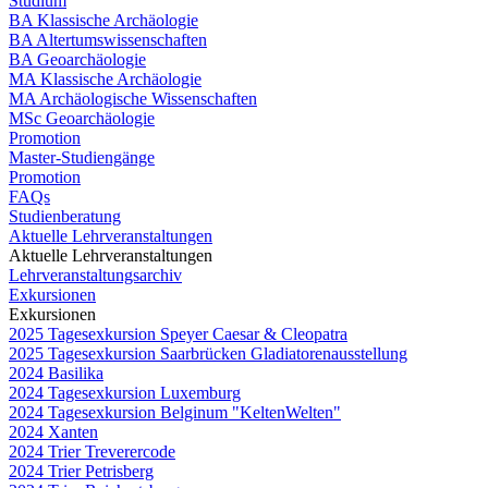
Studium
BA Klassische Archäologie
BA Altertumswissenschaften
BA Geoarchäologie
MA Klassische Archäologie
MA Archäologische Wissenschaften
MSc Geoarchäologie
Promotion
Master-Studiengänge
Promotion
FAQs
Studienberatung
Aktuelle Lehrveranstaltungen
Aktuelle Lehrveranstaltungen
Lehrveranstaltungsarchiv
Exkursionen
Exkursionen
2025 Tagesexkursion Speyer Caesar & Cleopatra
2025 Tagesexkursion Saarbrücken Gladiatorenausstellung
2024 Basilika
2024 Tagesexkursion Luxemburg
2024 Tagesexkursion Belginum "KeltenWelten"
2024 Xanten
2024 Trier Treverercode
2024 Trier Petrisberg