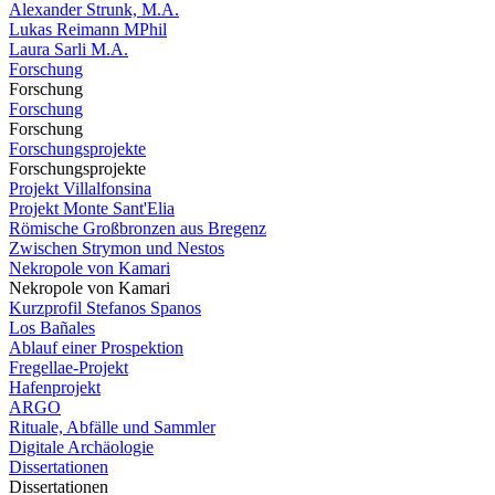
Alexander Strunk, M.A.
Lukas Reimann MPhil
Laura Sarli M.A.
Forschung
Forschung
Forschung
Forschung
Forschungsprojekte
Forschungsprojekte
Projekt Villalfonsina
Projekt Monte Sant'Elia
Römische Großbronzen aus Bregenz
Zwischen Strymon und Nestos
Nekropole von Kamari
Nekropole von Kamari
Kurzprofil Stefanos Spanos
Los Bañales
Ablauf einer Prospektion
Fregellae-Projekt
Hafenprojekt
ARGO
Rituale, Abfälle und Sammler
Digitale Archäologie
Dissertationen
Dissertationen