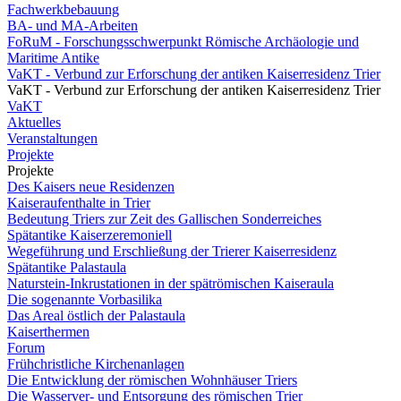
Fachwerkbebauung
BA- und MA-Arbeiten
FoRuM - Forschungsschwerpunkt Römische Archäologie und
Maritime Antike
VaKT - Verbund zur Erforschung der antiken Kaiserresidenz Trier
VaKT - Verbund zur Erforschung der antiken Kaiserresidenz Trier
VaKT
Aktuelles
Veranstaltungen
Projekte
Projekte
Des Kaisers neue Residenzen
Kaiseraufenthalte in Trier
Bedeutung Triers zur Zeit des Gallischen Sonderreiches
Spätantike Kaiserzeremoniell
Wegeführung und Erschließung der Trierer Kaiserresidenz
Spätantike Palastaula
Naturstein-Inkrustationen in der spätrömischen Kaiseraula
Die sogenannte Vorbasilika
Das Areal östlich der Palastaula
Kaiserthermen
Forum
Frühchristliche Kirchenanlagen
Die Entwicklung der römischen Wohnhäuser Triers
Die Wasserver- und Entsorgung des römischen Trier