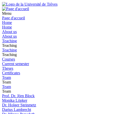
Menu
Page d'accueil
Home
Home
About us
About us
Teaching
Teaching
Teaching
Teaching
Courses
Current semester
Theses
Certificates
Team
Team
Team
Team
Prof. Dr. Jörn Block
Monika Löpker
Dr. Holger Steinmetz
Darius Lambrecht