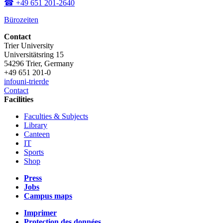
☎ +49 651 201-2640
Bürozeiten
Contact
Trier University
Universitätsring 15
54296 Trier, Germany
+49 651 201-0
info
uni-trier
de
Contact
Facilities
Faculties & Subjects
Library
Canteen
IT
Sports
Shop
Press
Jobs
Campus maps
Imprimer
Protection des données