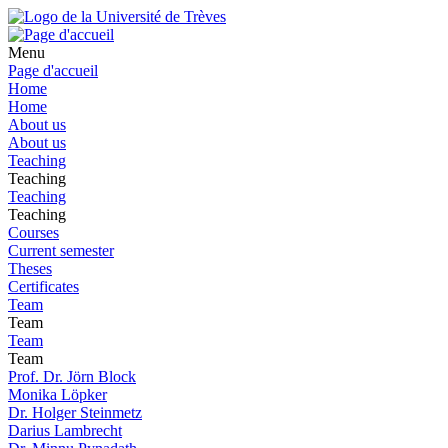
Menu
Page d'accueil
Home
Home
About us
About us
Teaching
Teaching
Teaching
Teaching
Courses
Current semester
Theses
Certificates
Team
Team
Team
Team
Prof. Dr. Jörn Block
Monika Löpker
Dr. Holger Steinmetz
Darius Lambrecht