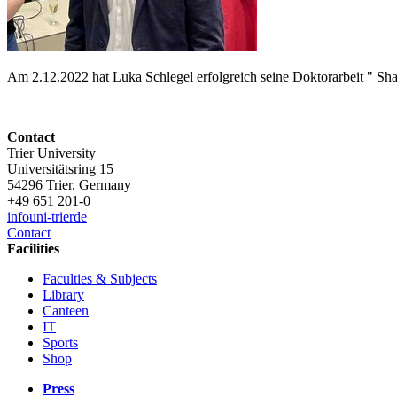
Am 2.12.2022 hat Luka Schlegel erfolgreich seine Doktorarbeit " Shap
Contact
Trier University
Universitätsring 15
54296 Trier, Germany
+49 651 201-0
info
uni-trier
de
Contact
Facilities
Faculties & Subjects
Library
Canteen
IT
Sports
Shop
Press