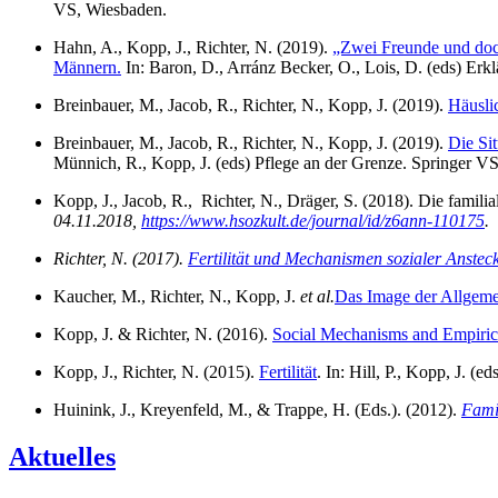
VS, Wiesbaden.
Hahn, A., Kopp, J., Richter, N. (2019).
„Zwei Freunde und doch
Männern.
In: Baron, D., Arránz Becker, O., Lois, D. (eds) Erk
Breinbauer, M., Jacob, R., Richter, N., Kopp, J. (2019).
Häuslic
Breinbauer, M., Jacob, R., Richter, N., Kopp, J. (2019).
Die Si
Münnich, R., Kopp, J. (eds) Pflege an der Grenze. Springer V
Kopp, J., Jacob, R., Richter, N., Dräger, S. (2018). Die fami
04.11.2018,
https://www.hsozkult.de/journal/id/z6ann-110175
.
Richter, N. (2017).
Fertilität und Mechanismen sozialer Anstec
Kaucher, M., Richter, N., Kopp, J.
et al.
Das Image der Allgeme
Kopp, J. & Richter, N. (2016).
Social Mechanisms and Empirica
Kopp, J., Richter, N. (2015).
Fertilität
. In: Hill, P., Kopp, J. 
Huinink, J., Kreyenfeld, M., & Trappe, H. (Eds.). (2012).
Fami
Aktuelles