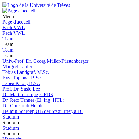
Menu
Page d'accueil
Fach VWL
Fach VWL
Team
Team
Team
Team
Univ.-Prof. Dr. Georg Müller-Fürstenberger
Margret Laufer
Tobias Landgraf, M.Sc.
Erza Toplana, B.Sc.
Tabea Knöll, B.Sc.
Prof. Dr. Susie Lee
Dr. Martin Lempe, CFDS
Dr. Reto Tanner (El. Ing. HTL)
Dr. Christoph Heible
Helmut Schröer, OB der Stadt Trier, a.D.
Studium
Studium
Studium
Studium