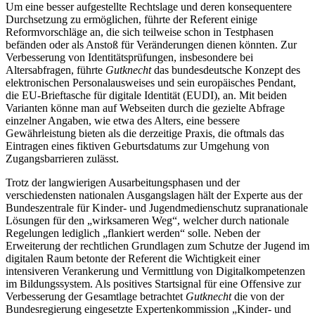
Um eine besser aufgestellte Rechtslage und deren konsequentere
Durchsetzung zu ermöglichen, führte der Referent einige
Reformvorschläge an, die sich teilweise schon in Testphasen
befänden oder als Anstoß für Veränderungen dienen könnten. Zur
Verbesserung von Identitätsprüfungen, insbesondere bei
Altersabfragen, führte
Gutknecht
das bundesdeutsche Konzept des
elektronischen Personalausweises und sein europäisches Pendant,
die EU-Brieftasche für digitale Identität (EUDI), an. Mit beiden
Varianten könne man auf Webseiten durch die gezielte Abfrage
einzelner Angaben, wie etwa des Alters, eine bessere
Gewährleistung bieten als die derzeitige Praxis, die oftmals das
Eintragen eines fiktiven Geburtsdatums zur Umgehung von
Zugangsbarrieren zulässt.
Trotz der langwierigen Ausarbeitungsphasen und der
verschiedensten nationalen Ausgangslagen hält der Experte aus der
Bundeszentrale für Kinder- und Jugendmedienschutz supranationale
Lösungen für den „wirksameren Weg“, welcher durch nationale
Regelungen lediglich „flankiert werden“ solle. Neben der
Erweiterung der rechtlichen Grundlagen zum Schutze der Jugend im
digitalen Raum betonte der Referent die Wichtigkeit einer
intensiveren Verankerung und Vermittlung von Digitalkompetenzen
im Bildungssystem. Als positives Startsignal für eine Offensive zur
Verbesserung der Gesamtlage betrachtet
Gutknecht
die von der
Bundesregierung eingesetzte Expertenkommission „Kinder- und