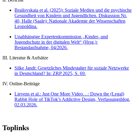
Brailovskaia et al. (2025): Soziale Medien und die psychische
Gesundheit von Kindern und Jugendlichen. Diskussion Nr.
40, Halle (Saale): Nationale Akademie der Wissenschaften
Leopoldina.
Unabhängige Expertenkommission „Kinder- und
Jugendschutz in der digitalen Welt“ (Hrsg.):
Bestandaufnahme, 04/2026.
III. Literatur & Aufsätze
Silke Jandt: Gesetzliches Mindestalter für soziale Netzwerke
in Deutschland? In: ZRP 2025, S. 69.
IV. Online-Beiträge
Lievens et al.: Just One More Video…: Down the (Legal)
Rabbit Hole of TikTok’s Addictive Design, Verfassungsblog,
02.03.2026.
Toplinks