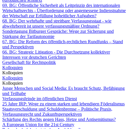
europäischen Kontext
69. BG: Öffentliche Sicherheit als Leitprinzip des internationalen
Wirtschaftsrechts - Überforderung oder angemessene Indienstnahme
der Wirtschaft zur Erfüllung hoheitlicher Aufgaben?
68. BG: Der wehrhafte und streitbare Verfassungsstaat - wie
abwehrbereit ist unsere verfassungsmäßige Ordnung?
Sondertagung Bitburger Gespräche: Wege zur Sicherung und
Stärkung der Tarifautonomie
67. BG: Die Reform des öffentlich-rechtlichen Rundfunks – Stand
und Perspektiven
66. BG: Strategic Litigation - Die Durchsetzung kollektiver
Interessen vor deutschen Gerichten
Gesellschaft für Rechtspolitik
Kolloquien
Kolloquien
Kolloquien
Kolloquien
Junge Menschen und Social Media: Es braucht Schutz, Befähigung
und Teilhabe
Verfassungsfeinde im öffentlichen Dienst
25 Jahre IRP: Wege zu einem starken und lebendigen Föderalismus
Staatsverschuldung und Schuldenbremse – Politische Praxis,
Verfassungsrecht und Zukunftsperspektiven
Schärfung des Rechts gegen Hass, Hetze und Antisemitismus?
A European Union for the 21st Century