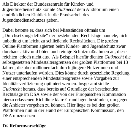
Als Direktor der Bundeszentrale für Kinder- und
Jugendmedienschutz konnte
Gutknecht
dem Auditorium einen
eindrücklichen Einblick in die Praxisarbeit des
Jugendmedienschutzes geben.
Dabei betonte er, dass sich bei Missständen oftmals um
„Durchsetzungsdefizite“ der bestehenden Rechtslage handele, nicht
unbedingt um leicht zu schließende Rechtslücken. Die großen
Online-Plattformen agierten beim Kinder- und Jugendschutz zwar
durchaus aktiv und böten auch einige Schutzmaßnahmen an, diese
reichten jedoch nicht aus. Als Beispiel hierfür dienten
Gutknecht
die
selbstgesetzten Mindestaltersgrenzen der großen Plattformen bei 13
Jahren, die aber millionenfach durch jüngere Nutzerinnen und
Nutzer unterlaufen würden. Dies könne durch gesetzliche Regelung
einer entsprechenden Mindestaltersgrenze sowie Vorgaben zur
Identitätsverifizierung optimiert werden. Insgesamt stellte
Gutknecht
heraus, dass bereits auf Grundlage der bestehenden
Rechtslage im DSA sowie der von der Europäischen Kommission
hierzu erlassenen Richtlinie klare Grundlagen bestünden, um gegen
die Anbieter vorgehen zu können. Hier liege es bei den großen
Plattformen nun in der Hand der Europäischen Kommission, den
DSA umzusetzen.
IV. Reformvorschläge