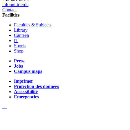
info
uni-trier
de
Contact
Facilities
Faculties & Subjects
Library
Canteen
IT
Sports
Shop
Press
Jobs
Campus maps
Imprimer
Protection des données
Accessibilité
Emergencies