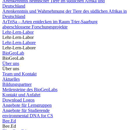
Artenkenntnis heimischer Tiere im südlichen Afrika und
Deutschland
Artenkenntnis und Wahrnehmung der Tiere des südlichen Afrikas in
Deutschland
ArTriSa – Arten entdecken im Raum Trier-Saarburg
abgeschlossene Forschungsprojekte
Lehr-Lern-Labor
Lehr-Lern-Labor
Lehr-Lern-Labore
Lehr-Lern-Labore
BioGeoLab
BioGeoLab
Über uns
Über uns
Team und Kontakt
Aktuelles
Bildungspartner
Meilensteine des BioGeoLabs
Kontakt und Anfahrt
Download Logos
Angebote für Lerngruppen
Angebote für Studierende
environmental DNA for CS
Bee.Ed
Bee.Ed