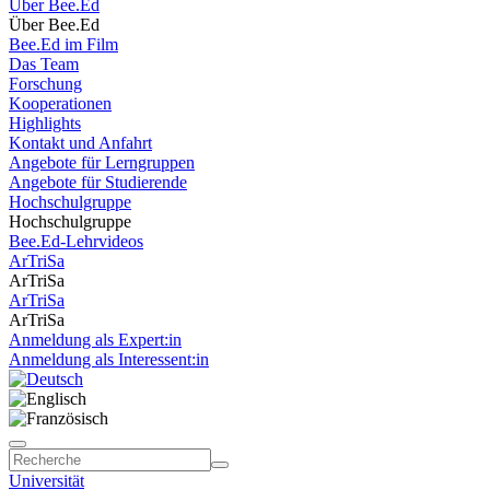
Über Bee.Ed
Über Bee.Ed
Bee.Ed im Film
Das Team
Forschung
Kooperationen
Highlights
Kontakt und Anfahrt
Angebote für Lerngruppen
Angebote für Studierende
Hochschulgruppe
Hochschulgruppe
Bee.Ed-Lehrvideos
ArTriSa
ArTriSa
ArTriSa
ArTriSa
Anmeldung als Expert:in
Anmeldung als Interessent:in
Universität