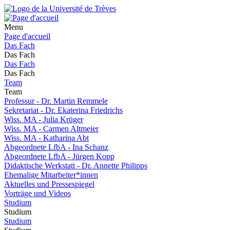
Menu
Page d'accueil
Das Fach
Das Fach
Das Fach
Das Fach
Team
Team
Professur - Dr. Martin Remmele
Sekretariat - Dr. Ekaterina Friedrichs
Wiss. MA - Julia Krüger
Wiss. MA - Carmen Altmeier
Wiss. MA - Katharina Abt
Abgeordnete LfbA - Ina Schanz
Abgeordnete LfbA - Jürgen Kopp
Didaktische Werkstatt - Dr. Annette Philipps
Ehemalige Mitarbeiter*innen
Aktuelles und Pressespiegel
Vorträge und Videos
Studium
Studium
Studium