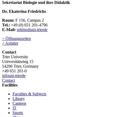
Sekretariat Biologie und ihre Didaktik
Dr. Ekaterina Friedrichs
Raum:
F 156, Campus 2
Tel.:
+49 (0) 651 201-4796
E-Mail:
sekbiodi
uni-trier
de
> Öffnungszeiten
> Anfahrt
Contact
Trier University
Universitätsring 15
54296 Trier, Germany
+49 651 201-0
info
uni-trier
de
Contact
Facilities
Faculties & Subjects
Library
Canteen
IT
Sports