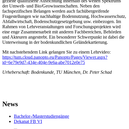
gezielte qualifizierte Ausrichtung innerhalb des weiten Spektrums
der Umwelt- und Bio/Geowissenschaften. Neben den
fachspezifischen Belangen werden auch fachübergreifende
Fragestellungen wie nachhaltige Bodennutzung, Hochwasserschutz,
Abfallwirtschaft, Bodenschutzgesetzgebung usw. einbezogen. Im
Rahmen von Lehrveranstaltungen und Forschungsprojekten wird
eine enge Zusammenarbeit mit anderen Fachbereichen, Behörden
und Akteuren angestrebt. Ein besonderer Schwerpunkt ist dabei die
Unterweisung in der bodenkundlichen Geländekartierung.
Mit nachstehendem Link gelangen Sie zu einem Lehrvideo:
https://tum.cloud.panopto.eu/Panopto/Pages/Viewer.aspx?
id=6e79e9d7-434e-404e-9e6a-abe7012e0e75
Urheberschaft: Bodenkunde, TU München, Dr. Peter Schad
News
Bachelor-/Masterstudiengänge
Dekanat FB VI