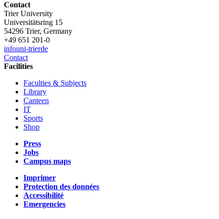
Contact
Trier University
Universitätsring 15
54296 Trier, Germany
+49 651 201-0
info
uni-trier
de
Contact
Facilities
Faculties & Subjects
Library
Canteen
IT
Sports
Shop
Press
Jobs
Campus maps
Imprimer
Protection des données
Accessibilité
Emergencies