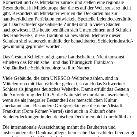
Römerzeit und das Mittelalter zurück und stellen eine regionale
Besonderheit in Mitteleuropa dar, die es auf der Welt sonst so nicht
gibt. Besonders im Mittelalter wurden die Deckarten bis zur
handwerklichen Perfektion entwickelt. Spezielle Leiendeckerzünfte
(auf Dachschiefer spezialisierte Zünfte) sind in vielen Städten
nachgewiesen. Bis heute bemühen sich Unternehmen und Schulen
des Handwerks, diese Tradition zu bewahren. Mehrere dieser
Schulen sind seinerzeit mithilfe der benachbarten Schieferindustrie/-
gewinnung gegründet worden.
Das Gestein Schiefer prägt ganze Landschaften. Nicht umsonst
erhielten das Rheinische– und das Thüringisch-Fränkisch-
Vogtländische Schiefergebirge so ihre Namen.
Viele Gebäude, die zum UNESCO-Welterbe zählen, sind in
Mitteleuropa mit Dachschiefer gedeckt, so auch das Schweriner
Schloss als jüngstes deutsches Welterbe. Damit erfüllt das Gestein
die Anforderung der IUGS, die Natursteine nur dann auszeichnet,
wenn sie als integraler Bestandteil der menschlichen Kultur
anerkannt sind. Besondere Großprojekte wie die neue Altstadt
Frankfurt (Dom-Römer-Viertel) sind auch in Zukunft ohne
Schieferdeckungen in den deutschen Deckarten nicht durchführbar.
Die internationale Auszeichnung mahnt die Bauherren und
insbesondere die Denkmalpflege, heimische Dachschiefer bevorzugt