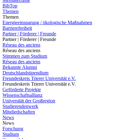
Mensaterrasse
BibTop
Themen
Themen
Energieeinsparung / ökologische Maßnahmen
Barrierefreiheit
Partner | Förderer | Freunde
Partner | Förderer | Freunde
Réseau des anciens
Réseau des anciens
Stimmen zum Studium
Réseau des anciens
Bekannte Alumni
Deutschlandstipendium
Freundeskreis Trierer Universität e.V.
Freundeskreis Trierer Universität e.V.
Geförderte Projekte
Wissenschaftsallianz
Universität der Großregion
Studierendenwerk
Mitgliedschaften
News
News
Forschung
Studium