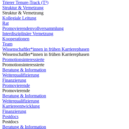
Trierer Tenure-Track (T³)
Struktur & Vernetzung
Struktur & Vernetzung
Kollegiale Leitung
Rat
Promovierendenvollversammlung
Interdisziplinäre Vernetzung
Kooperationen
Team
Wissenschaftler*innen in frühen Karrierephasen
Wissenschaftler*innen in frühen Karrierephasen
Promotionsinteressierte
Promotionsinteressierte
Beratung & Information
Weiterqualifizierung
Finanzierung
Promovierende
Promovierende
Beratung & Information
Weiterqualifizierung
Karriereentwicklung
Finanzierung
Postdocs
Postdocs
Beratung & Information