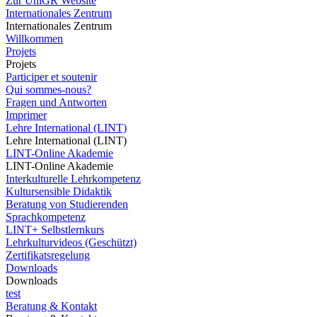
Zur UniGR Website
Internationales Zentrum
Internationales Zentrum
Willkommen
Projets
Projets
Participer et soutenir
Qui sommes-nous?
Fragen und Antworten
Imprimer
Lehre International (LINT)
Lehre International (LINT)
LINT-Online Akademie
LINT-Online Akademie
Interkulturelle Lehrkompetenz
Kultursensible Didaktik
Beratung von Studierenden
Sprachkompetenz
LINT+ Selbstlernkurs
Lehrkulturvideos (Geschützt)
Zertifikatsregelung
Downloads
Downloads
test
Beratung & Kontakt