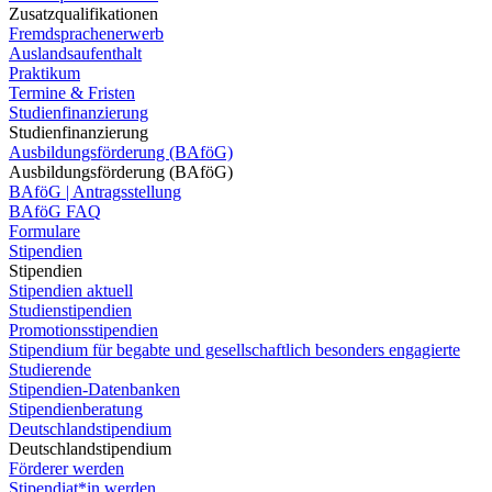
Zusatzqualifikationen
Fremdsprachenerwerb
Auslandsaufenthalt
Praktikum
Termine & Fristen
Studienfinanzierung
Studienfinanzierung
Ausbildungsförderung (BAföG)
Ausbildungsförderung (BAföG)
BAföG | Antragsstellung
BAföG FAQ
Formulare
Stipendien
Stipendien
Stipendien aktuell
Studienstipendien
Promotionsstipendien
Stipendium für begabte und gesellschaftlich besonders engagierte
Studierende
Stipendien-Datenbanken
Stipendienberatung
Deutschlandstipendium
Deutschlandstipendium
Förderer werden
Stipendiat*in werden