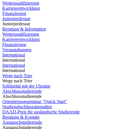
Weiterqualifizierung
Karriereentwicklung
Finanzierung
Juniorprofessur
Juniorprofessur
Beratung & Information
Weiterqualifizierung
Karriereentwicklung
Finanzierung
Veranstaltungen
International
International
International
International
Wege nach Trier
Wege nach Trier
Solidarität mit der Ukraine
Abschlussstudierende
Abschlussstudierende
Orientierungsseminar "Quick Start"
Studienabschlussstipendien
DAAD-Preis für ausländische Studierende
Beratung & Kontakt
Austauschstudierende
Austauschstudierende