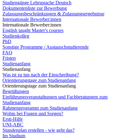
Studiengänge Lehrsprache Deutsch
Dokumentenliste zur Bewerbung
Zulassungsbeschränkungen & Zulassungsergebnisse
Internationale Bewerber:innen
Internationale Bewerber:innen
English taught Master's courses
Studienkolleg
PhD
Sonstige Programme / Austauschstudierende
FAQ
Fristen
Studienanfang
Studienanfang
Was ist zu tun nach der Einschreibung?
Orientierungstage zum Studienanfang
Orientierungstage zum Studienanfang
Begrüßungen
Einführungsveranstaltungen und Fachberatungen zum
Studienanfang
Rahmenprogramm zum Studienanfang
Wohin bei Fragen und Sorgen?
Ersti-Hilfe
UNI-ABC
Stundenplan erstellen - wie geht das?
Im Studium