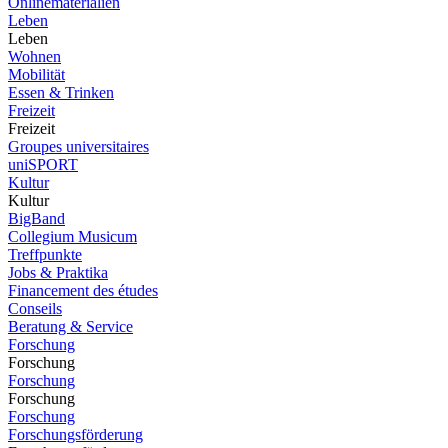
Onlinematerialien
Leben
Leben
Wohnen
Mobilität
Essen & Trinken
Freizeit
Freizeit
Groupes universitaires
uniSPORT
Kultur
Kultur
BigBand
Collegium Musicum
Treffpunkte
Jobs & Praktika
Financement des études
Conseils
Beratung & Service
Forschung
Forschung
Forschung
Forschung
Forschung
Forschungsförderung