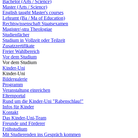
Bachelor (Arts / Science)
Master (Arts / Science)
English taught Master's courses
Lehramt (Ba / Ma of Education)
Rechtswissenschaft Staatsexamen
Magister/-stra Theologiae
Studienfächer
Studium in Vollzeit oder Teilzeit
Zusatzzertifikate
Freier Wahlbereich
Vor dem Studium
Vor dem Studium
Kinder-Uni
Kinder-Uni
Bildergalerie
Programm
Veranstaltung einreichen
Elternportal
Rund um die Kinder-Uni "Rabenschlau!"
Infos für Kinder
Kontakt
Das Kinder-Uni-Team
Freunde und Förderer
Frühstudium
Mit Studierenden ins Gespräch kommen