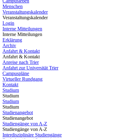
Campusleben
Menschen
Veranstaltungskalender
Veranstaltungskalender
Login
Interne Mitteilungen
Interne Mitteilungen
Erklärung
Archiv
Anfahrt & Kontakt
Anfahrt & Kontakt
Anreise nach Trier
Anfahrt zur Universität Trier
Campuspläne
Virtueller Rundgang
Kontakt
Studium
Studium
Studium
Studium
Studienangebot
Studienangebot
Studiengänge von A-Z
Studiengänge von A-Z
Interdisziplinäre Studiengänge