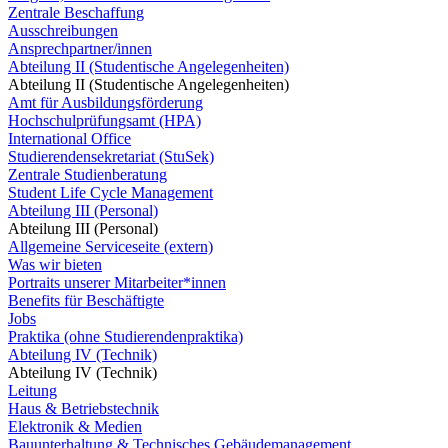
Zentrale Beschaffung
Ausschreibungen
Ansprechpartner/innen
Abteilung II (Studentische Angelegenheiten)
Abteilung II (Studentische Angelegenheiten)
Amt für Ausbildungsförderung
Hochschulprüfungsamt (HPA)
International Office
Studierendensekretariat (StuSek)
Zentrale Studienberatung
Student Life Cycle Management
Abteilung III (Personal)
Abteilung III (Personal)
Allgemeine Serviceseite (extern)
Was wir bieten
Portraits unserer Mitarbeiter*innen
Benefits für Beschäftigte
Jobs
Praktika (ohne Studierendenpraktika)
Abteilung IV (Technik)
Abteilung IV (Technik)
Leitung
Haus & Betriebstechnik
Elektronik & Medien
Bauunterhaltung & Technisches Gebäudemanagement