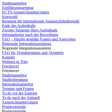
Studienangebot
Einführungsseminar
ECTS-Ansprechpartner:innen
Kurswahl
Beratung für internationale Austauschstudierende
Ende des Aufenthalts
Zweites Semester Ihres Aufenthalts
Informationen nach der Bewerbung
FAQ – Häufig gestellte Fragen und Antworten
Regionale Integrationsassistenz
Regionale Integrationsassistenz
FAQ für Vermieterinnen und Vermieter
Kontakt
Wohnen in Trier
Freemover
Freemover
Studienangebot
Studienberatung
Integrationsangebot
Termine und Fristen
To do vor der Einreise
To do nach der Ankunft
Ansprechpartner:innen
Promovierende
Promovierende