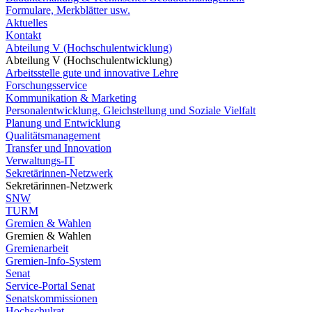
Formulare, Merkblätter usw.
Aktuelles
Kontakt
Abteilung V (Hochschulentwicklung)
Abteilung V (Hochschulentwicklung)
Arbeitsstelle gute und innovative Lehre
Forschungsservice
Kommunikation & Marketing
Personalentwicklung, Gleichstellung und Soziale Vielfalt
Planung und Entwicklung
Qualitätsmanagement
Transfer und Innovation
Verwaltungs-IT
Sekretärinnen-Netzwerk
Sekretärinnen-Netzwerk
SNW
TURM
Gremien & Wahlen
Gremien & Wahlen
Gremienarbeit
Gremien-Info-System
Senat
Service-Portal Senat
Senatskommissionen
Hochschulrat