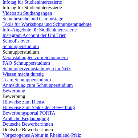
Infotag für Studieninteressierte
Infotag für Studieninteressierte
Videos zu Studiengängen
Schulbesuche und Campustage
Tools für Workshops und Schnupperangebote
Info-Angebote für Studieninteressierte
Instagram Account der Uni Trier
School´s over
Schnupperstudium
Schnupperstudium
Veranstaltungen zum Schnuppern
FAQ Schnupperstudium
Schnupperveranstaltungen im Netz
Wissen macht durstig
Team Schnupperstudium
Anmeldung zum Schnupperstudium
Bewerbung
Bewerbung
Hinweise zum Dienst
Hinweise zum Status der Bewerbung
Bewerbungsportal PORTA
Amtliche Beglaubigung
Deutsche Bewerber:innen
Deutsche Bewerber:innen
Vorgezogenes Abitur in Rheinland-Pfalz