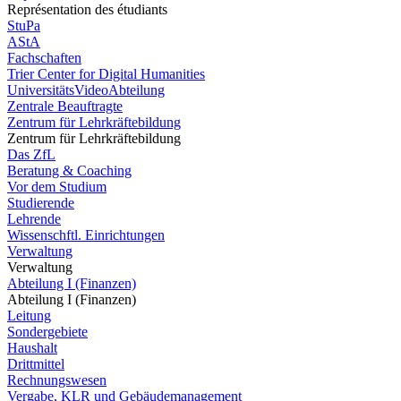
Représentation des étudiants
StuPa
AStA
Fachschaften
Trier Center for Digital Humanities
UniversitätsVideoAbteilung
Zentrale Beauftragte
Zentrum für Lehrkräftebildung
Zentrum für Lehrkräftebildung
Das ZfL
Beratung & Coaching
Vor dem Studium
Studierende
Lehrende
Wissenschftl. Einrichtungen
Verwaltung
Verwaltung
Abteilung I (Finanzen)
Abteilung I (Finanzen)
Leitung
Sondergebiete
Haushalt
Drittmittel
Rechnungswesen
Vergabe, KLR und Gebäudemanagement