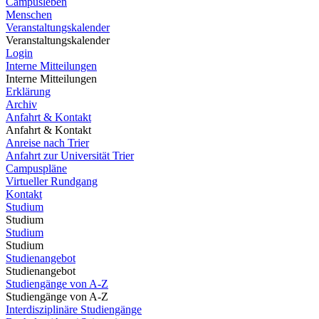
Campusleben
Menschen
Veranstaltungskalender
Veranstaltungskalender
Login
Interne Mitteilungen
Interne Mitteilungen
Erklärung
Archiv
Anfahrt & Kontakt
Anfahrt & Kontakt
Anreise nach Trier
Anfahrt zur Universität Trier
Campuspläne
Virtueller Rundgang
Kontakt
Studium
Studium
Studium
Studium
Studienangebot
Studienangebot
Studiengänge von A-Z
Studiengänge von A-Z
Interdisziplinäre Studiengänge