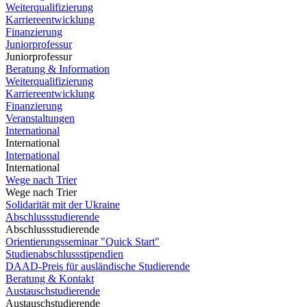
Weiterqualifizierung
Karriereentwicklung
Finanzierung
Juniorprofessur
Juniorprofessur
Beratung & Information
Weiterqualifizierung
Karriereentwicklung
Finanzierung
Veranstaltungen
International
International
International
International
Wege nach Trier
Wege nach Trier
Solidarität mit der Ukraine
Abschlussstudierende
Abschlussstudierende
Orientierungsseminar "Quick Start"
Studienabschlussstipendien
DAAD-Preis für ausländische Studierende
Beratung & Kontakt
Austauschstudierende
Austauschstudierende