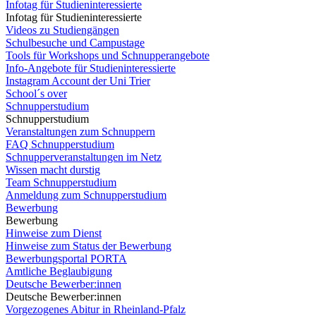
Infotag für Studieninteressierte
Infotag für Studieninteressierte
Videos zu Studiengängen
Schulbesuche und Campustage
Tools für Workshops und Schnupperangebote
Info-Angebote für Studieninteressierte
Instagram Account der Uni Trier
School´s over
Schnupperstudium
Schnupperstudium
Veranstaltungen zum Schnuppern
FAQ Schnupperstudium
Schnupperveranstaltungen im Netz
Wissen macht durstig
Team Schnupperstudium
Anmeldung zum Schnupperstudium
Bewerbung
Bewerbung
Hinweise zum Dienst
Hinweise zum Status der Bewerbung
Bewerbungsportal PORTA
Amtliche Beglaubigung
Deutsche Bewerber:innen
Deutsche Bewerber:innen
Vorgezogenes Abitur in Rheinland-Pfalz