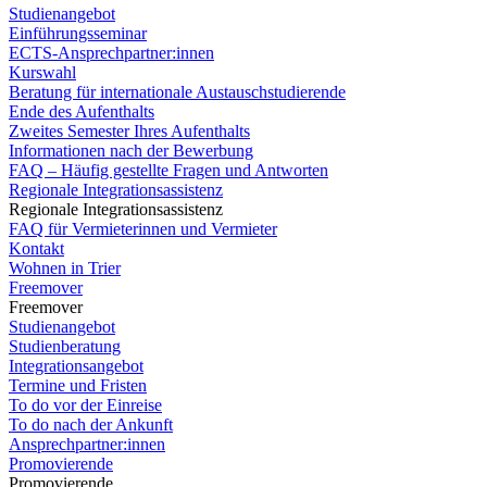
Studienangebot
Einführungsseminar
ECTS-Ansprechpartner:innen
Kurswahl
Beratung für internationale Austauschstudierende
Ende des Aufenthalts
Zweites Semester Ihres Aufenthalts
Informationen nach der Bewerbung
FAQ – Häufig gestellte Fragen und Antworten
Regionale Integrationsassistenz
Regionale Integrationsassistenz
FAQ für Vermieterinnen und Vermieter
Kontakt
Wohnen in Trier
Freemover
Freemover
Studienangebot
Studienberatung
Integrationsangebot
Termine und Fristen
To do vor der Einreise
To do nach der Ankunft
Ansprechpartner:innen
Promovierende
Promovierende