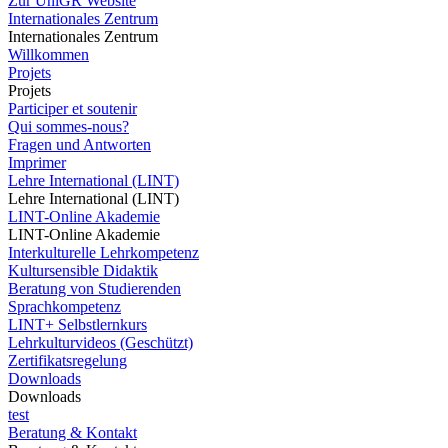
Zur UniGR Website
Internationales Zentrum
Internationales Zentrum
Willkommen
Projets
Projets
Participer et soutenir
Qui sommes-nous?
Fragen und Antworten
Imprimer
Lehre International (LINT)
Lehre International (LINT)
LINT-Online Akademie
LINT-Online Akademie
Interkulturelle Lehrkompetenz
Kultursensible Didaktik
Beratung von Studierenden
Sprachkompetenz
LINT+ Selbstlernkurs
Lehrkulturvideos (Geschützt)
Zertifikatsregelung
Downloads
Downloads
test
Beratung & Kontakt