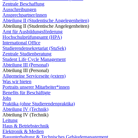
Zentrale Beschaffung
Ausschreibungen
Ansprechpartner/innen
Abteilung II (Studentische Angelegenheiten)
Abteilung II (Studentische Angelegenheiten)
Amt für Ausbildungsförderung
Hochschulprüfungsamt (HPA)
International Office
Studierendensekretariat (StuSek)
Zentrale Studienberatung
Student Life Cycle Management
Abteilung III (Personal)
Abteilung III (Personal)
Allgemeine Serviceseite (extern)
Was wir bieten
Portraits unserer Mitarbeiter*innen
Benefits für Beschäftigte
Jobs
Praktika (ohne Studierendenpraktika)
Abteilung IV (Technik)
Abteilung IV (Technik)
Leitung
Haus & Betriebstechnik
Elektronik & Medien
Bauunterhaltung & Technisches Gebäudemanagement