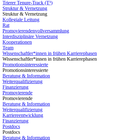
Trierer Tenure-Track (T³)
Struktur & Vernetzung
Struktur & Vernetzung
Kollegiale Leitung
Rat
Promovierendenvollversammlung
Interdisziplinäre Vernetzung
Kooperationen
Team
Wissenschaftler*innen in frühen Karrierephasen
Wissenschaftler*innen in frühen Karrierephasen
Promotionsinteressierte
Promotionsinteressierte
Beratung & Information
Weiterqualifizierung
Finanzierung
Promovierende
Promovierende
Beratung & Information
Weiterqualifizierung
Karriereentwicklung
Finanzierung
Postdocs
Postdocs
Beratung & Information