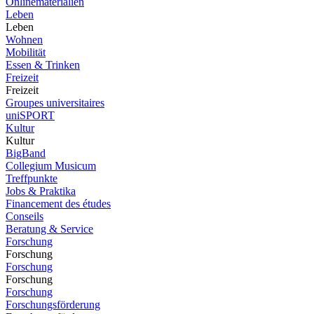
Onlinematerialien
Leben
Leben
Wohnen
Mobilität
Essen & Trinken
Freizeit
Freizeit
Groupes universitaires
uniSPORT
Kultur
Kultur
BigBand
Collegium Musicum
Treffpunkte
Jobs & Praktika
Financement des études
Conseils
Beratung & Service
Forschung
Forschung
Forschung
Forschung
Forschung
Forschungsförderung