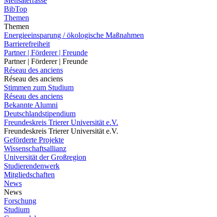
Mensaterrasse
BibTop
Themen
Themen
Energieeinsparung / ökologische Maßnahmen
Barrierefreiheit
Partner | Förderer | Freunde
Partner | Förderer | Freunde
Réseau des anciens
Réseau des anciens
Stimmen zum Studium
Réseau des anciens
Bekannte Alumni
Deutschlandstipendium
Freundeskreis Trierer Universität e.V.
Freundeskreis Trierer Universität e.V.
Geförderte Projekte
Wissenschaftsallianz
Universität der Großregion
Studierendenwerk
Mitgliedschaften
News
News
Forschung
Studium