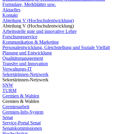
Formulare, Merkblätter usw.
Aktuelles
Kontakt
Abteilung V (Hochschulentwicklung)
Abteilung V (Hochschulentwicklung)
Arbeitsstelle gute und innovative Lehre
Forschungsservice
Kommunikation & Marketing
Personalentwicklung, Gleichstellung und Soziale Vielfalt
Planung und Entwicklung
Qualitätsmanagement
Transfer und Innovation
Verwaltungs-IT
Sekretärinnen-Netzwerk
Sekretärinnen-Netzwerk
SNW
TURM
Gremien & Wahlen
Gremien & Wahlen
Gremienarbeit
Gremien-Info-System
Senat
Service-Portal Senat
Senatskommissionen
Hochschulrat