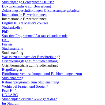
Studiengänge Lehrsprache Deutsch
Dokumentenliste zur Bewerbung
Zulassungsbeschränkungen & Zulassungsergebnisse
Internationale Bewerber:innen
Internationale Bewerber:innen
English taught Master's courses
Studienkolleg
PhD
Sonstige Programme / Austauschstudierende
FAQ
Fristen
Studienanfang
Studienanfang
Was ist zu tun nach der Einschreibung?
Orientierungstage zum Studienanfang
Orientierungstage zum Studienanfang
Begrüßungen
Einführungsveranstaltungen und Fachberatungen zum
Studienanfang
Rahmenprogramm zum Studienanfang
Wohin bei Fragen und Sorgen?
Ersti-Hilfe
UNI-ABC
Stundenplan erstellen - wie geht das?
Im Studium