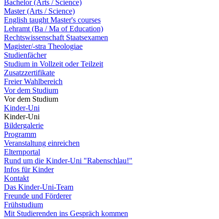
Bachelor (Arts / Science)
Master (Arts / Science)
English taught Master's courses
Lehramt (Ba / Ma of Education)
Rechtswissenschaft Staatsexamen
Magister/-stra Theologiae
Studienfächer
Studium in Vollzeit oder Teilzeit
Zusatzzertifikate
Freier Wahlbereich
Vor dem Studium
Vor dem Studium
Kinder-Uni
Kinder-Uni
Bildergalerie
Programm
Veranstaltung einreichen
Elternportal
Rund um die Kinder-Uni "Rabenschlau!"
Infos für Kinder
Kontakt
Das Kinder-Uni-Team
Freunde und Förderer
Frühstudium
Mit Studierenden ins Gespräch kommen