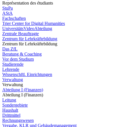
Représentation des étudiants
StuPa
AStA
Fachschaften
Trier Center for Digital Humanities
UniversitätsVideoAbteilung
Zentrale Beauftragte
Zentrum für Lehrkräftebildung
Zentrum für Lehrkräftebildung
Das ZfL
Beratung & Coaching
Vor dem Studium
Studierende
Lehrende
Wissenschftl. Einrichtungen
Verwaltung
Verwaltung
Abteilung I (Finanzen)
Abteilung I (Finanzen)
Leitung
Sondergebiete
Haushalt
Drittmittel
Rechnungswesen
Vergabe, KLR und Gebäudemanagement