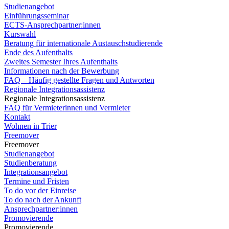
Studienangebot
Einführungsseminar
ECTS-Ansprechpartner:innen
Kurswahl
Beratung für internationale Austauschstudierende
Ende des Aufenthalts
Zweites Semester Ihres Aufenthalts
Informationen nach der Bewerbung
FAQ – Häufig gestellte Fragen und Antworten
Regionale Integrationsassistenz
Regionale Integrationsassistenz
FAQ für Vermieterinnen und Vermieter
Kontakt
Wohnen in Trier
Freemover
Freemover
Studienangebot
Studienberatung
Integrationsangebot
Termine und Fristen
To do vor der Einreise
To do nach der Ankunft
Ansprechpartner:innen
Promovierende
Promovierende