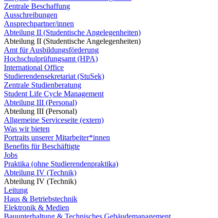
Zentrale Beschaffung
Ausschreibungen
Ansprechpartner/innen
Abteilung II (Studentische Angelegenheiten)
Abteilung II (Studentische Angelegenheiten)
Amt für Ausbildungsförderung
Hochschulprüfungsamt (HPA)
International Office
Studierendensekretariat (StuSek)
Zentrale Studienberatung
Student Life Cycle Management
Abteilung III (Personal)
Abteilung III (Personal)
Allgemeine Serviceseite (extern)
Was wir bieten
Portraits unserer Mitarbeiter*innen
Benefits für Beschäftigte
Jobs
Praktika (ohne Studierendenpraktika)
Abteilung IV (Technik)
Abteilung IV (Technik)
Leitung
Haus & Betriebstechnik
Elektronik & Medien
Bauunterhaltung & Technisches Gebäudemanagement