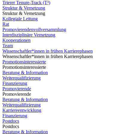
Trierer Tenure-Track (T³)
Struktur & Vernetzung
Struktur & Vernetzung
Kollegiale Leitung
Rat
Promovierendenvollversammlung
Interdisziplinäre Vernetzung
Kooperationen
Team
Wissenschaftler*innen in frühen Karrierephasen
Wissenschaftler*innen in frühen Karrierephasen
Promotionsinteressierte
Promotionsinteressierte
Beratung & Information
Weiterqualifizierung
Finanzierung
Promovierende
Promovierende
Beratung & Information
Weiterqualifizierung
Karriereentwicklung
Finanzierung
Postdocs
Postdocs
Beratung & Information