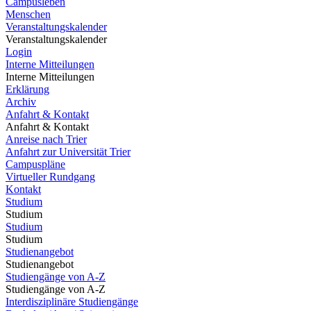
Campusleben
Menschen
Veranstaltungskalender
Veranstaltungskalender
Login
Interne Mitteilungen
Interne Mitteilungen
Erklärung
Archiv
Anfahrt & Kontakt
Anfahrt & Kontakt
Anreise nach Trier
Anfahrt zur Universität Trier
Campuspläne
Virtueller Rundgang
Kontakt
Studium
Studium
Studium
Studium
Studienangebot
Studienangebot
Studiengänge von A-Z
Studiengänge von A-Z
Interdisziplinäre Studiengänge