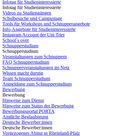
Infotag für Studieninteressierte
Infotag für Studieninteressierte
Videos zu Studiengängen
Schulbesuche und Campustage
Tools für Workshops und Schnupperangebote
Info-Angebote für Studieninteressierte
Instagram Account der Uni Trier
School´s over
Schnupperstudium
Schnupperstudium
Veranstaltungen zum Schnuppern
FAQ Schnupperstudium
Schnupperveranstaltungen im Netz
Wissen macht durstig
Team Schnupperstudium
Anmeldung zum Schnupperstudium
Bewerbung
Bewerbung
Hinweise zum Dienst
Hinweise zum Status der Bewerbung
Bewerbungsportal PORTA
Amtliche Beglaubigung
Deutsche Bewerber:innen
Deutsche Bewerber:innen
Vorgezogenes Abitur in Rheinland-Pfalz