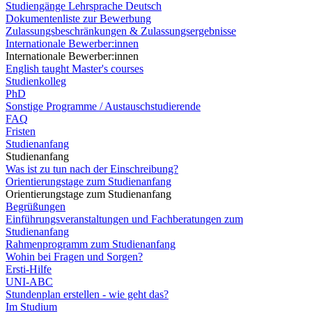
Studiengänge Lehrsprache Deutsch
Dokumentenliste zur Bewerbung
Zulassungsbeschränkungen & Zulassungsergebnisse
Internationale Bewerber:innen
Internationale Bewerber:innen
English taught Master's courses
Studienkolleg
PhD
Sonstige Programme / Austauschstudierende
FAQ
Fristen
Studienanfang
Studienanfang
Was ist zu tun nach der Einschreibung?
Orientierungstage zum Studienanfang
Orientierungstage zum Studienanfang
Begrüßungen
Einführungsveranstaltungen und Fachberatungen zum
Studienanfang
Rahmenprogramm zum Studienanfang
Wohin bei Fragen und Sorgen?
Ersti-Hilfe
UNI-ABC
Stundenplan erstellen - wie geht das?
Im Studium