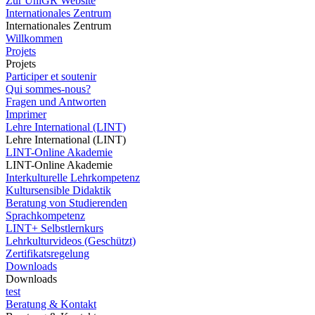
Zur UniGR Website
Internationales Zentrum
Internationales Zentrum
Willkommen
Projets
Projets
Participer et soutenir
Qui sommes-nous?
Fragen und Antworten
Imprimer
Lehre International (LINT)
Lehre International (LINT)
LINT-Online Akademie
LINT-Online Akademie
Interkulturelle Lehrkompetenz
Kultursensible Didaktik
Beratung von Studierenden
Sprachkompetenz
LINT+ Selbstlernkurs
Lehrkulturvideos (Geschützt)
Zertifikatsregelung
Downloads
Downloads
test
Beratung & Kontakt