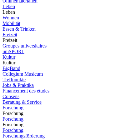
Onlinematerialien
Leben
Leben
Wohnen
Mobilität
Essen & Trinken
Freizeit
Freizeit
Groupes universitaires
uniSPORT
Kultur
Kultur
BigBand
Collegium Musicum
Treffpunkte
Jobs & Praktika
Financement des études
Conseils
Beratung & Service
Forschung
Forschung
Forschung
Forschung
Forschung
Forschungsförderung