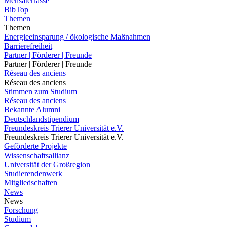
Mensaterrasse
BibTop
Themen
Themen
Energieeinsparung / ökologische Maßnahmen
Barrierefreiheit
Partner | Förderer | Freunde
Partner | Förderer | Freunde
Réseau des anciens
Réseau des anciens
Stimmen zum Studium
Réseau des anciens
Bekannte Alumni
Deutschlandstipendium
Freundeskreis Trierer Universität e.V.
Freundeskreis Trierer Universität e.V.
Geförderte Projekte
Wissenschaftsallianz
Universität der Großregion
Studierendenwerk
Mitgliedschaften
News
News
Forschung
Studium