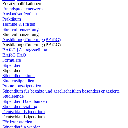
Zusatzqualifikationen
Fremdsprachenerwerb
Auslandsaufenthalt
Praktikum
Termine & Fristen
Studienfinanzierung
Studienfinanzierung
Ausbildungsförderung (BAföG)
Ausbildungsförderung (BAföG)
BAföG | Antragsstellung
BAföG FAQ
Formulare
Stipendien
Stipendien
Stipendien aktuell
Studienstipendien
Promotionsstipendien
Stipendium für begabte und gesellschaftlich besonders engagierte
Studierende
Stipendien-Datenbanken
Stipendienberatung
Deutschlandstipendium
Deutschlandstipendium
Förderer werden
Stipendiat*in werden