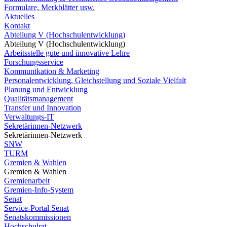
Formulare, Merkblätter usw.
Aktuelles
Kontakt
Abteilung V (Hochschulentwicklung)
Abteilung V (Hochschulentwicklung)
Arbeitsstelle gute und innovative Lehre
Forschungsservice
Kommunikation & Marketing
Personalentwicklung, Gleichstellung und Soziale Vielfalt
Planung und Entwicklung
Qualitätsmanagement
Transfer und Innovation
Verwaltungs-IT
Sekretärinnen-Netzwerk
Sekretärinnen-Netzwerk
SNW
TURM
Gremien & Wahlen
Gremien & Wahlen
Gremienarbeit
Gremien-Info-System
Senat
Service-Portal Senat
Senatskommissionen
Hochschulrat