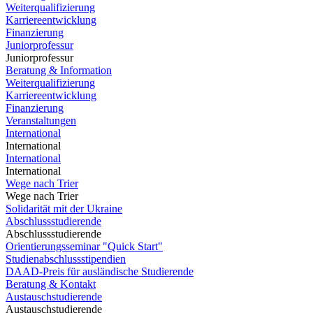
Weiterqualifizierung
Karriereentwicklung
Finanzierung
Juniorprofessur
Juniorprofessur
Beratung & Information
Weiterqualifizierung
Karriereentwicklung
Finanzierung
Veranstaltungen
International
International
International
International
Wege nach Trier
Wege nach Trier
Solidarität mit der Ukraine
Abschlussstudierende
Abschlussstudierende
Orientierungsseminar "Quick Start"
Studienabschlussstipendien
DAAD-Preis für ausländische Studierende
Beratung & Kontakt
Austauschstudierende
Austauschstudierende