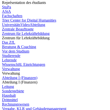
Représentation des étudiants
StuPa
AStA
Fachschaften
Trier Center for Digital Humanities
UniversitätsVideoAbteilung
Zentrale Beauftragte
Zentrum für Lehrkräftebildung
Zentrum für Lehrkräftebildung
Das ZfL
Beratung & Coaching
Vor dem Studium
Studierende
Lehrende
Wissenschftl. Einrichtungen
Verwaltung
Verwaltung
Abteilung I (Finanzen)
Abteilung I (Finanzen)
Leitung
Sondergebiete
Haushalt
Drittmittel
Rechnungswesen
Vergabe, KLR und Gebäudemanagement