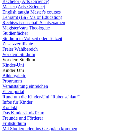
Bachelor (Arts / Science)
Master (Arts / Science)
English taught Master's courses
Lehramt (Ba / Ma of Education)
Rechtswissenschaft Staatsexamen
Magister/-stra Theologiae
Studienfächer
Studium in Vollzeit oder Teilzeit
Zusatzzertifikate
Freier Wahlbereich
Vor dem Studium
Vor dem Studium
Kinder-Uni
Kinder-Uni
Bildergalerie
Programm
Veranstaltung einreichen
Elternportal
Rund um die Kinder-Uni "Rabenschlau!"
Infos für Kinder
Kontakt
Das Kinder-Uni-Team
Freunde und Förderer
Frühstudium
Mit Studierenden ins Gespräch kommen