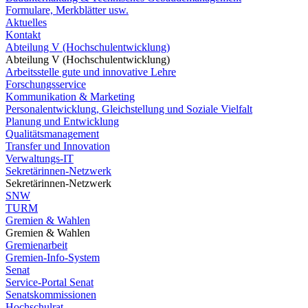
Formulare, Merkblätter usw.
Aktuelles
Kontakt
Abteilung V (Hochschulentwicklung)
Abteilung V (Hochschulentwicklung)
Arbeitsstelle gute und innovative Lehre
Forschungsservice
Kommunikation & Marketing
Personalentwicklung, Gleichstellung und Soziale Vielfalt
Planung und Entwicklung
Qualitätsmanagement
Transfer und Innovation
Verwaltungs-IT
Sekretärinnen-Netzwerk
Sekretärinnen-Netzwerk
SNW
TURM
Gremien & Wahlen
Gremien & Wahlen
Gremienarbeit
Gremien-Info-System
Senat
Service-Portal Senat
Senatskommissionen
Hochschulrat