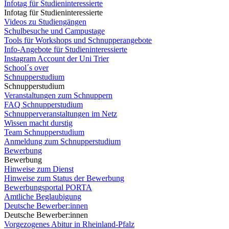
Infotag für Studieninteressierte
Infotag für Studieninteressierte
Videos zu Studiengängen
Schulbesuche und Campustage
Tools für Workshops und Schnupperangebote
Info-Angebote für Studieninteressierte
Instagram Account der Uni Trier
School´s over
Schnupperstudium
Schnupperstudium
Veranstaltungen zum Schnuppern
FAQ Schnupperstudium
Schnupperveranstaltungen im Netz
Wissen macht durstig
Team Schnupperstudium
Anmeldung zum Schnupperstudium
Bewerbung
Bewerbung
Hinweise zum Dienst
Hinweise zum Status der Bewerbung
Bewerbungsportal PORTA
Amtliche Beglaubigung
Deutsche Bewerber:innen
Deutsche Bewerber:innen
Vorgezogenes Abitur in Rheinland-Pfalz