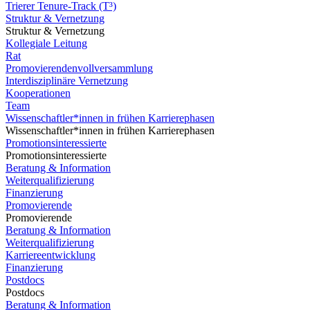
Trierer Tenure-Track (T³)
Struktur & Vernetzung
Struktur & Vernetzung
Kollegiale Leitung
Rat
Promovierendenvollversammlung
Interdisziplinäre Vernetzung
Kooperationen
Team
Wissenschaftler*innen in frühen Karrierephasen
Wissenschaftler*innen in frühen Karrierephasen
Promotionsinteressierte
Promotionsinteressierte
Beratung & Information
Weiterqualifizierung
Finanzierung
Promovierende
Promovierende
Beratung & Information
Weiterqualifizierung
Karriereentwicklung
Finanzierung
Postdocs
Postdocs
Beratung & Information