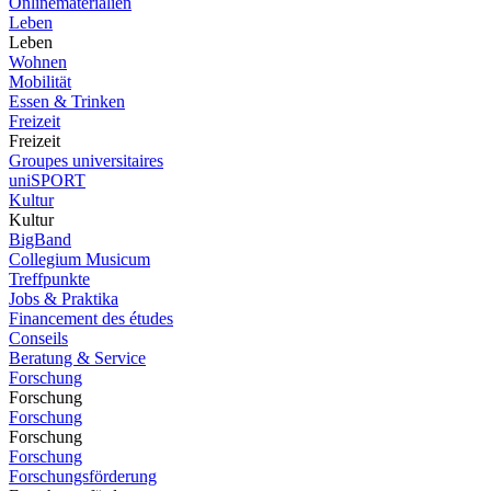
Onlinematerialien
Leben
Leben
Wohnen
Mobilität
Essen & Trinken
Freizeit
Freizeit
Groupes universitaires
uniSPORT
Kultur
Kultur
BigBand
Collegium Musicum
Treffpunkte
Jobs & Praktika
Financement des études
Conseils
Beratung & Service
Forschung
Forschung
Forschung
Forschung
Forschung
Forschungsförderung