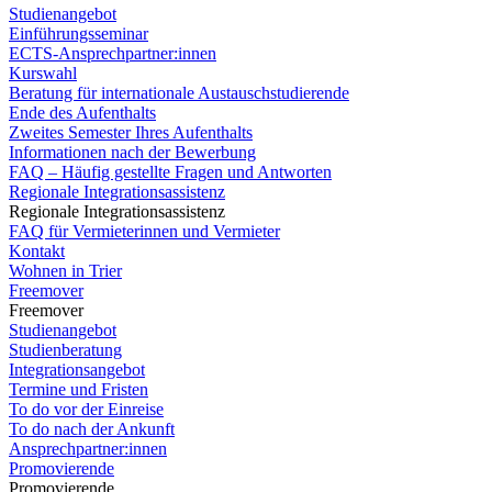
Studienangebot
Einführungsseminar
ECTS-Ansprechpartner:innen
Kurswahl
Beratung für internationale Austauschstudierende
Ende des Aufenthalts
Zweites Semester Ihres Aufenthalts
Informationen nach der Bewerbung
FAQ – Häufig gestellte Fragen und Antworten
Regionale Integrationsassistenz
Regionale Integrationsassistenz
FAQ für Vermieterinnen und Vermieter
Kontakt
Wohnen in Trier
Freemover
Freemover
Studienangebot
Studienberatung
Integrationsangebot
Termine und Fristen
To do vor der Einreise
To do nach der Ankunft
Ansprechpartner:innen
Promovierende
Promovierende