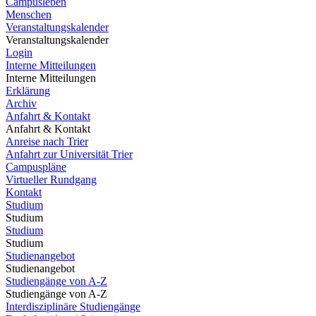
Campusleben
Menschen
Veranstaltungskalender
Veranstaltungskalender
Login
Interne Mitteilungen
Interne Mitteilungen
Erklärung
Archiv
Anfahrt & Kontakt
Anfahrt & Kontakt
Anreise nach Trier
Anfahrt zur Universität Trier
Campuspläne
Virtueller Rundgang
Kontakt
Studium
Studium
Studium
Studium
Studienangebot
Studienangebot
Studiengänge von A-Z
Studiengänge von A-Z
Interdisziplinäre Studiengänge