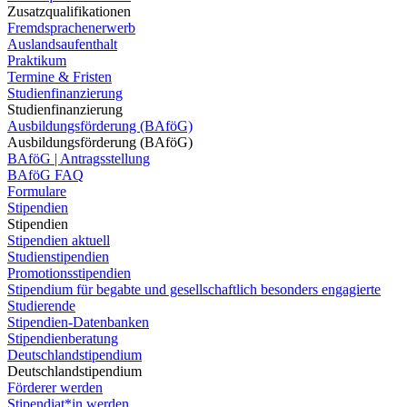
Zusatzqualifikationen
Fremdsprachenerwerb
Auslandsaufenthalt
Praktikum
Termine & Fristen
Studienfinanzierung
Studienfinanzierung
Ausbildungsförderung (BAföG)
Ausbildungsförderung (BAföG)
BAföG | Antragsstellung
BAföG FAQ
Formulare
Stipendien
Stipendien
Stipendien aktuell
Studienstipendien
Promotionsstipendien
Stipendium für begabte und gesellschaftlich besonders engagierte
Studierende
Stipendien-Datenbanken
Stipendienberatung
Deutschlandstipendium
Deutschlandstipendium
Förderer werden
Stipendiat*in werden