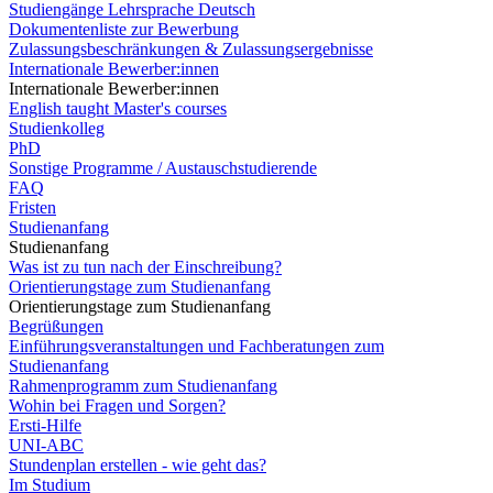
Studiengänge Lehrsprache Deutsch
Dokumentenliste zur Bewerbung
Zulassungsbeschränkungen & Zulassungsergebnisse
Internationale Bewerber:innen
Internationale Bewerber:innen
English taught Master's courses
Studienkolleg
PhD
Sonstige Programme / Austauschstudierende
FAQ
Fristen
Studienanfang
Studienanfang
Was ist zu tun nach der Einschreibung?
Orientierungstage zum Studienanfang
Orientierungstage zum Studienanfang
Begrüßungen
Einführungsveranstaltungen und Fachberatungen zum
Studienanfang
Rahmenprogramm zum Studienanfang
Wohin bei Fragen und Sorgen?
Ersti-Hilfe
UNI-ABC
Stundenplan erstellen - wie geht das?
Im Studium