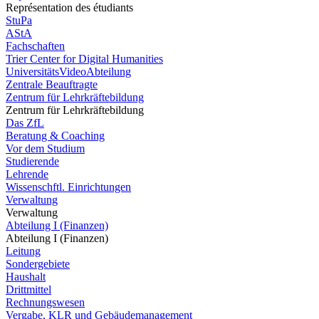
Représentation des étudiants
StuPa
AStA
Fachschaften
Trier Center for Digital Humanities
UniversitätsVideoAbteilung
Zentrale Beauftragte
Zentrum für Lehrkräftebildung
Zentrum für Lehrkräftebildung
Das ZfL
Beratung & Coaching
Vor dem Studium
Studierende
Lehrende
Wissenschftl. Einrichtungen
Verwaltung
Verwaltung
Abteilung I (Finanzen)
Abteilung I (Finanzen)
Leitung
Sondergebiete
Haushalt
Drittmittel
Rechnungswesen
Vergabe, KLR und Gebäudemanagement