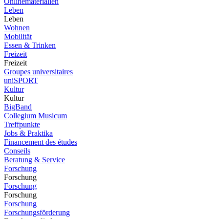
Onlinematerialien
Leben
Leben
Wohnen
Mobilität
Essen & Trinken
Freizeit
Freizeit
Groupes universitaires
uniSPORT
Kultur
Kultur
BigBand
Collegium Musicum
Treffpunkte
Jobs & Praktika
Financement des études
Conseils
Beratung & Service
Forschung
Forschung
Forschung
Forschung
Forschung
Forschungsförderung