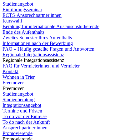
Studienangebot
Einführungsseminar
ECTS-Ansprechpartner:innen
Kurswahl
Beratung für internationale Austauschstudierende
Ende des Aufenthalts
Zweites Semester Ihres Aufenthalts
Informationen nach der Bewerbung
FAQ – Häufig gestellte Fragen und Antworten
Regionale Integrationsassistenz
Regionale Integrationsassistenz
FAQ für Vermieterinnen und Vermieter
Kontakt
Wohnen in Trier
Freemover
Freemover
Studienangebot
Studienberatung
Integrationsangebot
Termine und Fristen
To do vor der Einreise
To do nach der Ankunft
Ansprechpartner:innen
Promovierende
Promovierende