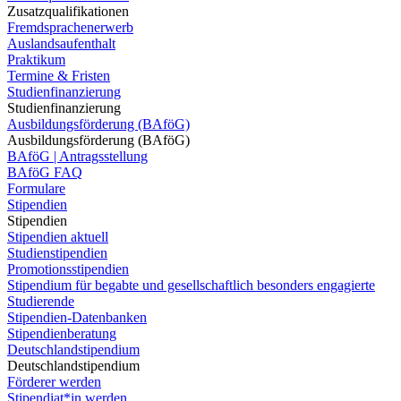
Zusatzqualifikationen
Fremdsprachenerwerb
Auslandsaufenthalt
Praktikum
Termine & Fristen
Studienfinanzierung
Studienfinanzierung
Ausbildungsförderung (BAföG)
Ausbildungsförderung (BAföG)
BAföG | Antragsstellung
BAföG FAQ
Formulare
Stipendien
Stipendien
Stipendien aktuell
Studienstipendien
Promotionsstipendien
Stipendium für begabte und gesellschaftlich besonders engagierte
Studierende
Stipendien-Datenbanken
Stipendienberatung
Deutschlandstipendium
Deutschlandstipendium
Förderer werden
Stipendiat*in werden