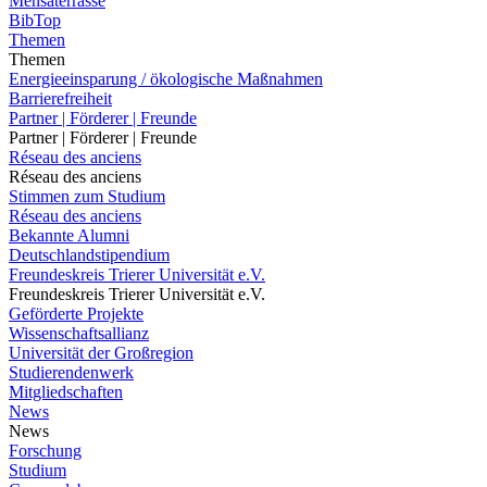
Mensaterrasse
BibTop
Themen
Themen
Energieeinsparung / ökologische Maßnahmen
Barrierefreiheit
Partner | Förderer | Freunde
Partner | Förderer | Freunde
Réseau des anciens
Réseau des anciens
Stimmen zum Studium
Réseau des anciens
Bekannte Alumni
Deutschlandstipendium
Freundeskreis Trierer Universität e.V.
Freundeskreis Trierer Universität e.V.
Geförderte Projekte
Wissenschaftsallianz
Universität der Großregion
Studierendenwerk
Mitgliedschaften
News
News
Forschung
Studium