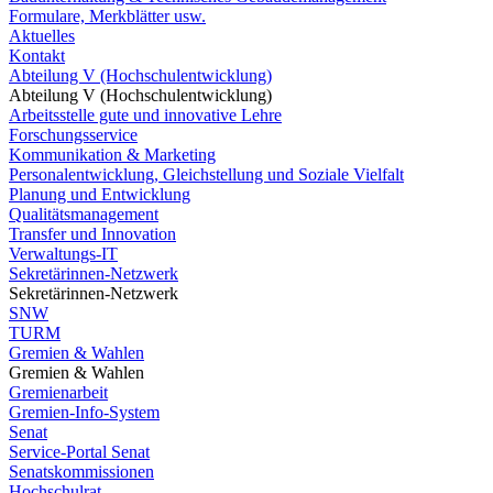
Formulare, Merkblätter usw.
Aktuelles
Kontakt
Abteilung V (Hochschulentwicklung)
Abteilung V (Hochschulentwicklung)
Arbeitsstelle gute und innovative Lehre
Forschungsservice
Kommunikation & Marketing
Personalentwicklung, Gleichstellung und Soziale Vielfalt
Planung und Entwicklung
Qualitätsmanagement
Transfer und Innovation
Verwaltungs-IT
Sekretärinnen-Netzwerk
Sekretärinnen-Netzwerk
SNW
TURM
Gremien & Wahlen
Gremien & Wahlen
Gremienarbeit
Gremien-Info-System
Senat
Service-Portal Senat
Senatskommissionen
Hochschulrat