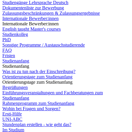
Studiengänge Lehrsprache Deutsch
Dokumentenliste zur Bewerbung
Zulassungsbeschränkungen & Zulassungsergebnisse
Internationale Bewerber:innen
Internationale Bewerber:innen
English taught Master's courses
Studienkolleg
PhD
Sonstige Programme / Austauschstudierende
FAQ
Fristen
Studienanfang
Studienanfang
Was ist zu tun nach der Einschreibung?
Orientierungstage zum Studienanfang
Orientierungstage zum Studienanfang
Begrüßungen
Einführungsveranstaltungen und Fachberatungen zum
Studienanfang
Rahmenprogramm zum Studienanfang
Wohin bei Fragen und Sorgen?
Ersti-Hilfe
UNI-ABC
Stundenplan erstellen - wie geht das?
Im Studium