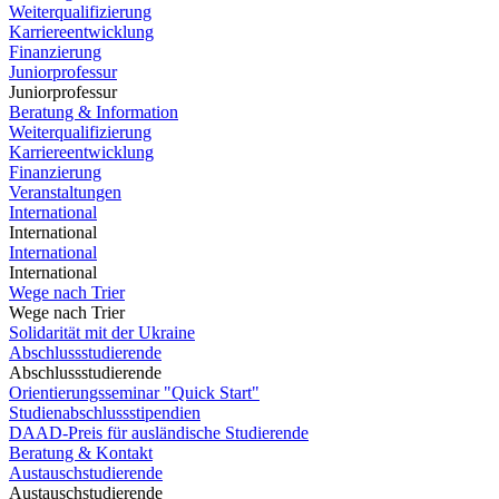
Weiterqualifizierung
Karriereentwicklung
Finanzierung
Juniorprofessur
Juniorprofessur
Beratung & Information
Weiterqualifizierung
Karriereentwicklung
Finanzierung
Veranstaltungen
International
International
International
International
Wege nach Trier
Wege nach Trier
Solidarität mit der Ukraine
Abschlussstudierende
Abschlussstudierende
Orientierungsseminar "Quick Start"
Studienabschlussstipendien
DAAD-Preis für ausländische Studierende
Beratung & Kontakt
Austauschstudierende
Austauschstudierende