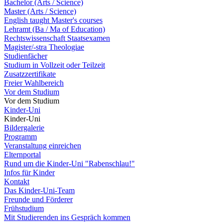
Bachelor (Arts / Science)
Master (Arts / Science)
English taught Master's courses
Lehramt (Ba / Ma of Education)
Rechtswissenschaft Staatsexamen
Magister/-stra Theologiae
Studienfächer
Studium in Vollzeit oder Teilzeit
Zusatzzertifikate
Freier Wahlbereich
Vor dem Studium
Vor dem Studium
Kinder-Uni
Kinder-Uni
Bildergalerie
Programm
Veranstaltung einreichen
Elternportal
Rund um die Kinder-Uni "Rabenschlau!"
Infos für Kinder
Kontakt
Das Kinder-Uni-Team
Freunde und Förderer
Frühstudium
Mit Studierenden ins Gespräch kommen