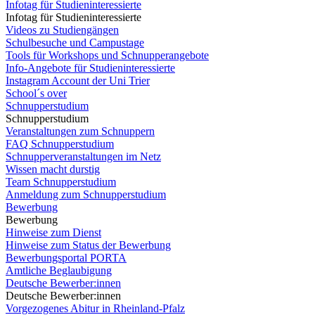
Infotag für Studieninteressierte
Infotag für Studieninteressierte
Videos zu Studiengängen
Schulbesuche und Campustage
Tools für Workshops und Schnupperangebote
Info-Angebote für Studieninteressierte
Instagram Account der Uni Trier
School´s over
Schnupperstudium
Schnupperstudium
Veranstaltungen zum Schnuppern
FAQ Schnupperstudium
Schnupperveranstaltungen im Netz
Wissen macht durstig
Team Schnupperstudium
Anmeldung zum Schnupperstudium
Bewerbung
Bewerbung
Hinweise zum Dienst
Hinweise zum Status der Bewerbung
Bewerbungsportal PORTA
Amtliche Beglaubigung
Deutsche Bewerber:innen
Deutsche Bewerber:innen
Vorgezogenes Abitur in Rheinland-Pfalz