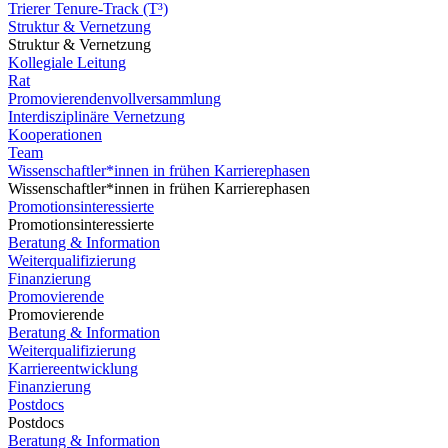
Trierer Tenure-Track (T³)
Struktur & Vernetzung
Struktur & Vernetzung
Kollegiale Leitung
Rat
Promovierendenvollversammlung
Interdisziplinäre Vernetzung
Kooperationen
Team
Wissenschaftler*innen in frühen Karrierephasen
Wissenschaftler*innen in frühen Karrierephasen
Promotionsinteressierte
Promotionsinteressierte
Beratung & Information
Weiterqualifizierung
Finanzierung
Promovierende
Promovierende
Beratung & Information
Weiterqualifizierung
Karriereentwicklung
Finanzierung
Postdocs
Postdocs
Beratung & Information