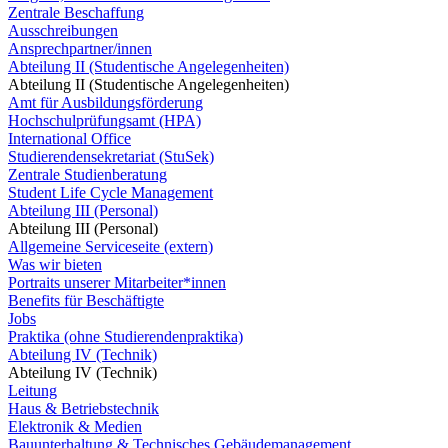
Zentrale Beschaffung
Ausschreibungen
Ansprechpartner/innen
Abteilung II (Studentische Angelegenheiten)
Abteilung II (Studentische Angelegenheiten)
Amt für Ausbildungsförderung
Hochschulprüfungsamt (HPA)
International Office
Studierendensekretariat (StuSek)
Zentrale Studienberatung
Student Life Cycle Management
Abteilung III (Personal)
Abteilung III (Personal)
Allgemeine Serviceseite (extern)
Was wir bieten
Portraits unserer Mitarbeiter*innen
Benefits für Beschäftigte
Jobs
Praktika (ohne Studierendenpraktika)
Abteilung IV (Technik)
Abteilung IV (Technik)
Leitung
Haus & Betriebstechnik
Elektronik & Medien
Bauunterhaltung & Technisches Gebäudemanagement