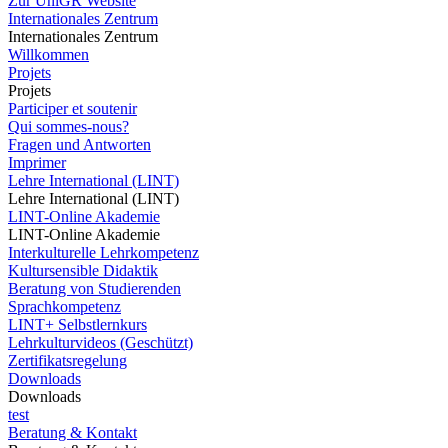
Zur UniGR Website
Internationales Zentrum
Internationales Zentrum
Willkommen
Projets
Projets
Participer et soutenir
Qui sommes-nous?
Fragen und Antworten
Imprimer
Lehre International (LINT)
Lehre International (LINT)
LINT-Online Akademie
LINT-Online Akademie
Interkulturelle Lehrkompetenz
Kultursensible Didaktik
Beratung von Studierenden
Sprachkompetenz
LINT+ Selbstlernkurs
Lehrkulturvideos (Geschützt)
Zertifikatsregelung
Downloads
Downloads
test
Beratung & Kontakt