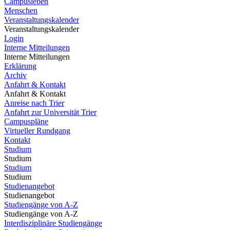
Campusleben
Menschen
Veranstaltungskalender
Veranstaltungskalender
Login
Interne Mitteilungen
Interne Mitteilungen
Erklärung
Archiv
Anfahrt & Kontakt
Anfahrt & Kontakt
Anreise nach Trier
Anfahrt zur Universität Trier
Campuspläne
Virtueller Rundgang
Kontakt
Studium
Studium
Studium
Studium
Studienangebot
Studienangebot
Studiengänge von A-Z
Studiengänge von A-Z
Interdisziplinäre Studiengänge