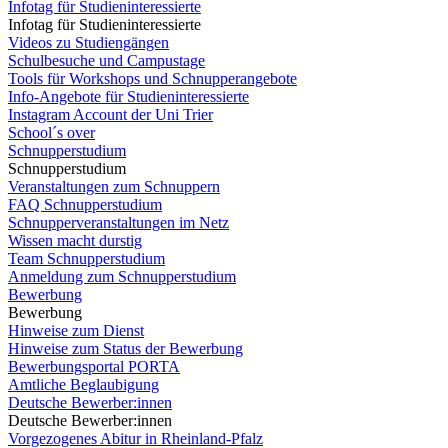
Infotag für Studieninteressierte
Infotag für Studieninteressierte
Videos zu Studiengängen
Schulbesuche und Campustage
Tools für Workshops und Schnupperangebote
Info-Angebote für Studieninteressierte
Instagram Account der Uni Trier
School´s over
Schnupperstudium
Schnupperstudium
Veranstaltungen zum Schnuppern
FAQ Schnupperstudium
Schnupperveranstaltungen im Netz
Wissen macht durstig
Team Schnupperstudium
Anmeldung zum Schnupperstudium
Bewerbung
Bewerbung
Hinweise zum Dienst
Hinweise zum Status der Bewerbung
Bewerbungsportal PORTA
Amtliche Beglaubigung
Deutsche Bewerber:innen
Deutsche Bewerber:innen
Vorgezogenes Abitur in Rheinland-Pfalz