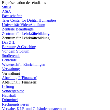
Représentation des étudiants
StuPa
AStA
Fachschaften
Trier Center for Digital Humanities
UniversitätsVideoAbteilung
Zentrale Beauftragte
Zentrum für Lehrkräftebildung
Zentrum für Lehrkräftebildung
Das ZfL
Beratung & Coaching
Vor dem Studium
Studierende
Lehrende
Wissenschftl. Einrichtungen
Verwaltung
Verwaltung
Abteilung I (Finanzen)
Abteilung I (Finanzen)
Leitung
Sondergebiete
Haushalt
Drittmittel
Rechnungswesen
Vergabe, KLR und Gebäudemanagement