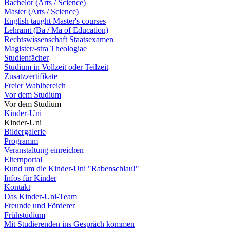
Bachelor (Arts / Science)
Master (Arts / Science)
English taught Master's courses
Lehramt (Ba / Ma of Education)
Rechtswissenschaft Staatsexamen
Magister/-stra Theologiae
Studienfächer
Studium in Vollzeit oder Teilzeit
Zusatzzertifikate
Freier Wahlbereich
Vor dem Studium
Vor dem Studium
Kinder-Uni
Kinder-Uni
Bildergalerie
Programm
Veranstaltung einreichen
Elternportal
Rund um die Kinder-Uni "Rabenschlau!"
Infos für Kinder
Kontakt
Das Kinder-Uni-Team
Freunde und Förderer
Frühstudium
Mit Studierenden ins Gespräch kommen