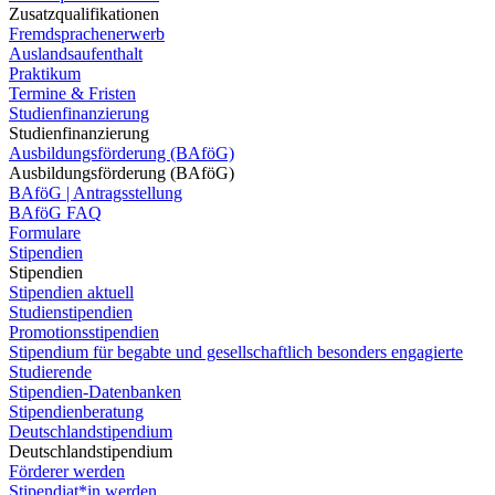
Zusatzqualifikationen
Fremdsprachenerwerb
Auslandsaufenthalt
Praktikum
Termine & Fristen
Studienfinanzierung
Studienfinanzierung
Ausbildungsförderung (BAföG)
Ausbildungsförderung (BAföG)
BAföG | Antragsstellung
BAföG FAQ
Formulare
Stipendien
Stipendien
Stipendien aktuell
Studienstipendien
Promotionsstipendien
Stipendium für begabte und gesellschaftlich besonders engagierte
Studierende
Stipendien-Datenbanken
Stipendienberatung
Deutschlandstipendium
Deutschlandstipendium
Förderer werden
Stipendiat*in werden