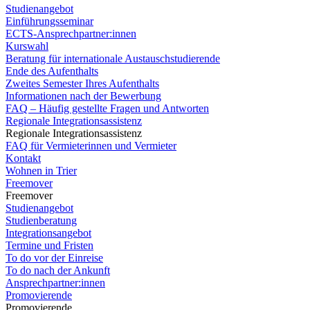
Studienangebot
Einführungsseminar
ECTS-Ansprechpartner:innen
Kurswahl
Beratung für internationale Austauschstudierende
Ende des Aufenthalts
Zweites Semester Ihres Aufenthalts
Informationen nach der Bewerbung
FAQ – Häufig gestellte Fragen und Antworten
Regionale Integrationsassistenz
Regionale Integrationsassistenz
FAQ für Vermieterinnen und Vermieter
Kontakt
Wohnen in Trier
Freemover
Freemover
Studienangebot
Studienberatung
Integrationsangebot
Termine und Fristen
To do vor der Einreise
To do nach der Ankunft
Ansprechpartner:innen
Promovierende
Promovierende