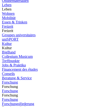
Onlinematerialien
Leben
Leben
Wohnen
Mobilität
Essen & Trinken
Freizeit
Freizeit
Groupes universitaires
uniSPORT
Kultur
Kultur
BigBand
Collegium Musicum
Treffpunkte
Jobs & Praktika
Financement des études
Conseils
Beratung & Service
Forschung
Forschung
Forschung
Forschung
Forschung
Forschungsförderung