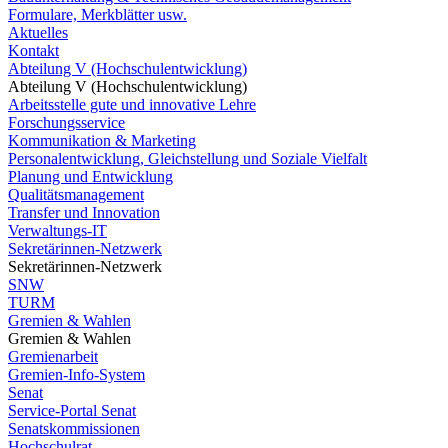
Formulare, Merkblätter usw.
Aktuelles
Kontakt
Abteilung V (Hochschulentwicklung)
Abteilung V (Hochschulentwicklung)
Arbeitsstelle gute und innovative Lehre
Forschungsservice
Kommunikation & Marketing
Personalentwicklung, Gleichstellung und Soziale Vielfalt
Planung und Entwicklung
Qualitätsmanagement
Transfer und Innovation
Verwaltungs-IT
Sekretärinnen-Netzwerk
Sekretärinnen-Netzwerk
SNW
TURM
Gremien & Wahlen
Gremien & Wahlen
Gremienarbeit
Gremien-Info-System
Senat
Service-Portal Senat
Senatskommissionen
Hochschulrat