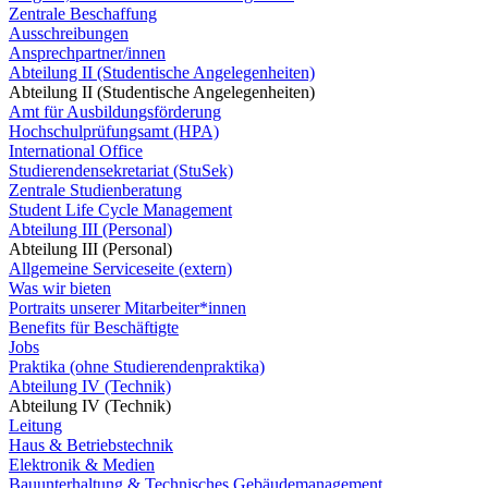
Zentrale Beschaffung
Ausschreibungen
Ansprechpartner/innen
Abteilung II (Studentische Angelegenheiten)
Abteilung II (Studentische Angelegenheiten)
Amt für Ausbildungsförderung
Hochschulprüfungsamt (HPA)
International Office
Studierendensekretariat (StuSek)
Zentrale Studienberatung
Student Life Cycle Management
Abteilung III (Personal)
Abteilung III (Personal)
Allgemeine Serviceseite (extern)
Was wir bieten
Portraits unserer Mitarbeiter*innen
Benefits für Beschäftigte
Jobs
Praktika (ohne Studierendenpraktika)
Abteilung IV (Technik)
Abteilung IV (Technik)
Leitung
Haus & Betriebstechnik
Elektronik & Medien
Bauunterhaltung & Technisches Gebäudemanagement