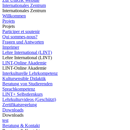
Zur UniGR Website
Internationales Zentrum
Internationales Zentrum
Willkommen
Projets
Projets
Participer et soutenir
Qui sommes-nous?
Fragen und Antworten
Imprimer
Lehre International (LINT)
Lehre International (LINT)
LINT-Online Akademie
LINT-Online Akademie
Interkulturelle Lehrkompetenz
Kultursensible Didaktik
Beratung von Studierenden
Sprachkompetenz
LINT+ Selbstlernkurs
Lehrkulturvideos (Geschützt)
Zertifikatsregelung
Downloads
Downloads
test
Beratung & Kontakt