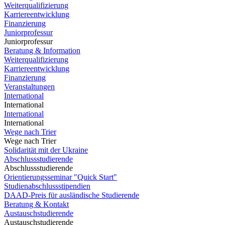
Weiterqualifizierung
Karriereentwicklung
Finanzierung
Juniorprofessur
Juniorprofessur
Beratung & Information
Weiterqualifizierung
Karriereentwicklung
Finanzierung
Veranstaltungen
International
International
International
International
Wege nach Trier
Wege nach Trier
Solidarität mit der Ukraine
Abschlussstudierende
Abschlussstudierende
Orientierungsseminar "Quick Start"
Studienabschlussstipendien
DAAD-Preis für ausländische Studierende
Beratung & Kontakt
Austauschstudierende
Austauschstudierende