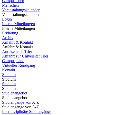
Campusleben
Menschen
Veranstaltungskalender
Veranstaltungskalender
Login
Interne Mitteilungen
Interne Mitteilungen
Erklärung
Archiv
Anfahrt & Kontakt
Anfahrt & Kontakt
Anreise nach Trier
Anfahrt zur Universität Trier
Campuspläne
Virtueller Rundgang
Kontakt
Studium
Studium
Studium
Studium
Studienangebot
Studienangebot
Studiengänge von A-Z
Studiengänge von A-Z
Interdisziplinäre Studiengänge