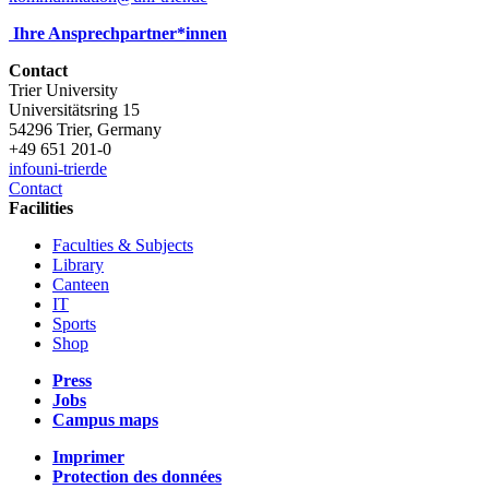
Ihre Ansprechpartner*innen
Contact
Trier University
Universitätsring 15
54296 Trier, Germany
+49 651 201-0
info
uni-trier
de
Contact
Facilities
Faculties & Subjects
Library
Canteen
IT
Sports
Shop
Press
Jobs
Campus maps
Imprimer
Protection des données