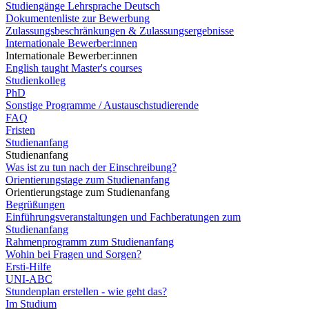
Studiengänge Lehrsprache Deutsch
Dokumentenliste zur Bewerbung
Zulassungsbeschränkungen & Zulassungsergebnisse
Internationale Bewerber:innen
Internationale Bewerber:innen
English taught Master's courses
Studienkolleg
PhD
Sonstige Programme / Austauschstudierende
FAQ
Fristen
Studienanfang
Studienanfang
Was ist zu tun nach der Einschreibung?
Orientierungstage zum Studienanfang
Orientierungstage zum Studienanfang
Begrüßungen
Einführungsveranstaltungen und Fachberatungen zum
Studienanfang
Rahmenprogramm zum Studienanfang
Wohin bei Fragen und Sorgen?
Ersti-Hilfe
UNI-ABC
Stundenplan erstellen - wie geht das?
Im Studium