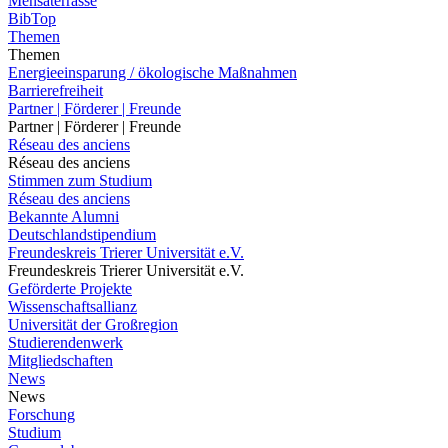
Mensaterrasse
BibTop
Themen
Themen
Energieeinsparung / ökologische Maßnahmen
Barrierefreiheit
Partner | Förderer | Freunde
Partner | Förderer | Freunde
Réseau des anciens
Réseau des anciens
Stimmen zum Studium
Réseau des anciens
Bekannte Alumni
Deutschlandstipendium
Freundeskreis Trierer Universität e.V.
Freundeskreis Trierer Universität e.V.
Geförderte Projekte
Wissenschaftsallianz
Universität der Großregion
Studierendenwerk
Mitgliedschaften
News
News
Forschung
Studium