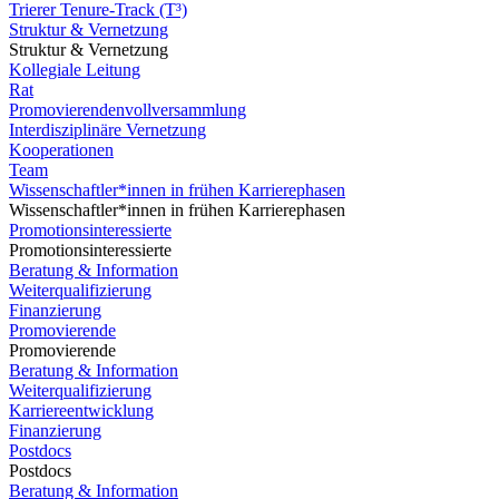
Trierer Tenure-Track (T³)
Struktur & Vernetzung
Struktur & Vernetzung
Kollegiale Leitung
Rat
Promovierendenvollversammlung
Interdisziplinäre Vernetzung
Kooperationen
Team
Wissenschaftler*innen in frühen Karrierephasen
Wissenschaftler*innen in frühen Karrierephasen
Promotionsinteressierte
Promotionsinteressierte
Beratung & Information
Weiterqualifizierung
Finanzierung
Promovierende
Promovierende
Beratung & Information
Weiterqualifizierung
Karriereentwicklung
Finanzierung
Postdocs
Postdocs
Beratung & Information