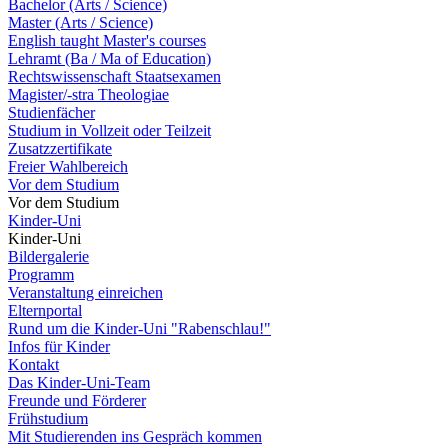
Bachelor (Arts / Science)
Master (Arts / Science)
English taught Master's courses
Lehramt (Ba / Ma of Education)
Rechtswissenschaft Staatsexamen
Magister/-stra Theologiae
Studienfächer
Studium in Vollzeit oder Teilzeit
Zusatzzertifikate
Freier Wahlbereich
Vor dem Studium
Vor dem Studium
Kinder-Uni
Kinder-Uni
Bildergalerie
Programm
Veranstaltung einreichen
Elternportal
Rund um die Kinder-Uni "Rabenschlau!"
Infos für Kinder
Kontakt
Das Kinder-Uni-Team
Freunde und Förderer
Frühstudium
Mit Studierenden ins Gespräch kommen