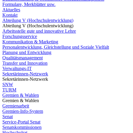
Formulare, Merkblätter usw.
Aktuelles
Kontakt
Abteilung V (Hochschulentwicklung)
Abteilung V (Hochschulentwicklung)
Arbeitsstelle gute und innovative Lehre
Forschungsservice
Kommunikation & Marketing
Personalentwicklung, Gleichstellung und Soziale Vielfalt
Planung und Entwicklung
Qualitätsmanagement
Transfer und Innovation
Verwaltungs-IT
Sekretärinnen-Netzwerk
Sekretärinnen-Netzwerk
SNW
TURM
Gremien & Wahlen
Gremien & Wahlen
Gremienarbeit
Gremien-Info-System
Senat
Service-Portal Senat
Senatskommissionen
Hochschulrat