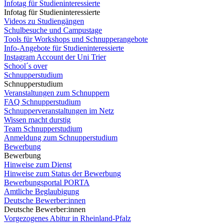
Infotag für Studieninteressierte
Infotag für Studieninteressierte
Videos zu Studiengängen
Schulbesuche und Campustage
Tools für Workshops und Schnupperangebote
Info-Angebote für Studieninteressierte
Instagram Account der Uni Trier
School´s over
Schnupperstudium
Schnupperstudium
Veranstaltungen zum Schnuppern
FAQ Schnupperstudium
Schnupperveranstaltungen im Netz
Wissen macht durstig
Team Schnupperstudium
Anmeldung zum Schnupperstudium
Bewerbung
Bewerbung
Hinweise zum Dienst
Hinweise zum Status der Bewerbung
Bewerbungsportal PORTA
Amtliche Beglaubigung
Deutsche Bewerber:innen
Deutsche Bewerber:innen
Vorgezogenes Abitur in Rheinland-Pfalz