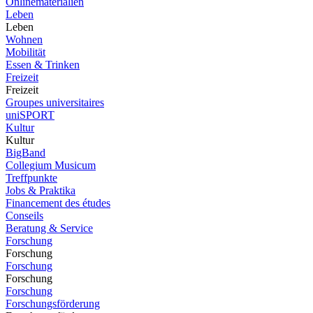
Onlinematerialien
Leben
Leben
Wohnen
Mobilität
Essen & Trinken
Freizeit
Freizeit
Groupes universitaires
uniSPORT
Kultur
Kultur
BigBand
Collegium Musicum
Treffpunkte
Jobs & Praktika
Financement des études
Conseils
Beratung & Service
Forschung
Forschung
Forschung
Forschung
Forschung
Forschungsförderung