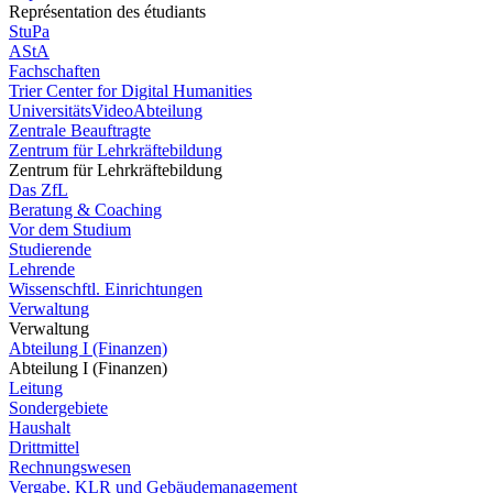
Représentation des étudiants
StuPa
AStA
Fachschaften
Trier Center for Digital Humanities
UniversitätsVideoAbteilung
Zentrale Beauftragte
Zentrum für Lehrkräftebildung
Zentrum für Lehrkräftebildung
Das ZfL
Beratung & Coaching
Vor dem Studium
Studierende
Lehrende
Wissenschftl. Einrichtungen
Verwaltung
Verwaltung
Abteilung I (Finanzen)
Abteilung I (Finanzen)
Leitung
Sondergebiete
Haushalt
Drittmittel
Rechnungswesen
Vergabe, KLR und Gebäudemanagement