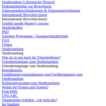
Studiengänge Lehrsprache Deutsch
Dokumentenliste zur Bewerbung
Zulassungsbeschränkungen & Zulassungsergebnisse
Internationale Bewerber:innen
Internationale Bewerber:innen
English taught Master's courses
Studienkolleg
PhD
Sonstige Programme / Austauschstudierende
FAQ
Fristen
Studienanfang
Studienanfang
Was ist zu tun nach der Einschreibung?
Orientierungstage zum Studienanfang
Orientierungstage zum Studienanfang
Begrüßungen
Einführungsveranstaltungen und Fachberatungen zum
Studienanfang
Rahmenprogramm zum Studienanfang
Wohin bei Fragen und Sorgen?
Ersti-Hilfe
UNI-ABC
Stundenplan erstellen - wie geht das?
Im Studium