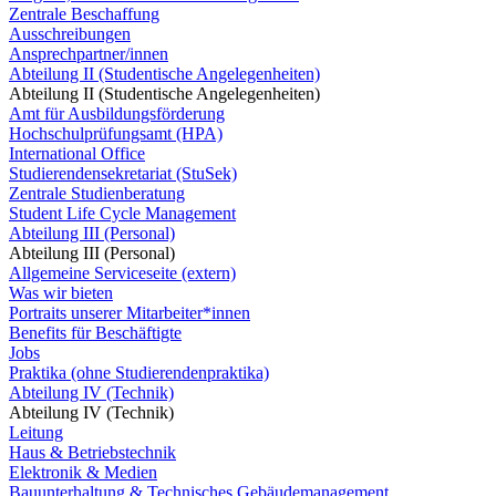
Zentrale Beschaffung
Ausschreibungen
Ansprechpartner/innen
Abteilung II (Studentische Angelegenheiten)
Abteilung II (Studentische Angelegenheiten)
Amt für Ausbildungsförderung
Hochschulprüfungsamt (HPA)
International Office
Studierendensekretariat (StuSek)
Zentrale Studienberatung
Student Life Cycle Management
Abteilung III (Personal)
Abteilung III (Personal)
Allgemeine Serviceseite (extern)
Was wir bieten
Portraits unserer Mitarbeiter*innen
Benefits für Beschäftigte
Jobs
Praktika (ohne Studierendenpraktika)
Abteilung IV (Technik)
Abteilung IV (Technik)
Leitung
Haus & Betriebstechnik
Elektronik & Medien
Bauunterhaltung & Technisches Gebäudemanagement