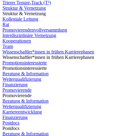
Trierer Tenure-Track (T³)
Struktur & Vernetzung
Struktur & Vernetzung
Kollegiale Leitung
Rat
Promovierendenvollversammlung
Interdisziplinäre Vernetzung
Kooperationen
Team
Wissenschaftler*innen in frühen Karrierephasen
Wissenschaftler*innen in frühen Karrierephasen
Promotionsinteressierte
Promotionsinteressierte
Beratung & Information
Weiterqualifizierung
Finanzierung
Promovierende
Promovierende
Beratung & Information
Weiterqualifizierung
Karriereentwicklung
Finanzierung
Postdocs
Postdocs
Beratung & Information