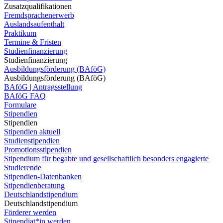
Zusatzqualifikationen
Fremdsprachenerwerb
Auslandsaufenthalt
Praktikum
Termine & Fristen
Studienfinanzierung
Studienfinanzierung
Ausbildungsförderung (BAföG)
Ausbildungsförderung (BAföG)
BAföG | Antragsstellung
BAföG FAQ
Formulare
Stipendien
Stipendien
Stipendien aktuell
Studienstipendien
Promotionsstipendien
Stipendium für begabte und gesellschaftlich besonders engagierte
Studierende
Stipendien-Datenbanken
Stipendienberatung
Deutschlandstipendium
Deutschlandstipendium
Förderer werden
Stipendiat*in werden