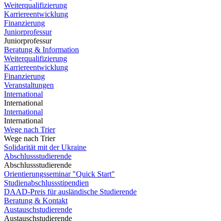
Weiterqualifizierung
Karriereentwicklung
Finanzierung
Juniorprofessur
Juniorprofessur
Beratung & Information
Weiterqualifizierung
Karriereentwicklung
Finanzierung
Veranstaltungen
International
International
International
International
Wege nach Trier
Wege nach Trier
Solidarität mit der Ukraine
Abschlussstudierende
Abschlussstudierende
Orientierungsseminar "Quick Start"
Studienabschlussstipendien
DAAD-Preis für ausländische Studierende
Beratung & Kontakt
Austauschstudierende
Austauschstudierende