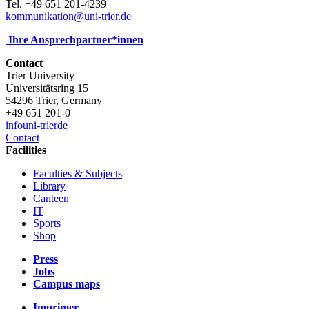
Tel. +49 651 201-4239
kommunikation@uni-trier.de
Ihre Ansprechpartner*innen
Contact
Trier University
Universitätsring 15
54296 Trier, Germany
+49 651 201-0
info
uni-trier
de
Contact
Facilities
Faculties & Subjects
Library
Canteen
IT
Sports
Shop
Press
Jobs
Campus maps
Imprimer