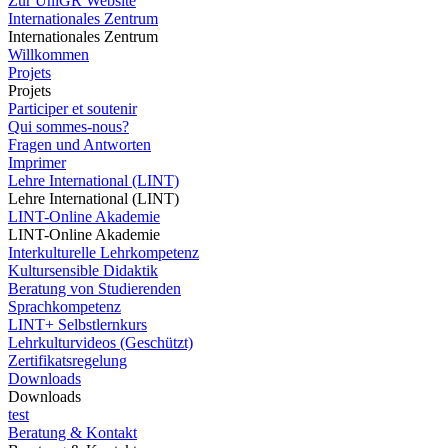
Zur UniGR Website
Internationales Zentrum
Internationales Zentrum
Willkommen
Projets
Projets
Participer et soutenir
Qui sommes-nous?
Fragen und Antworten
Imprimer
Lehre International (LINT)
Lehre International (LINT)
LINT-Online Akademie
LINT-Online Akademie
Interkulturelle Lehrkompetenz
Kultursensible Didaktik
Beratung von Studierenden
Sprachkompetenz
LINT+ Selbstlernkurs
Lehrkulturvideos (Geschützt)
Zertifikatsregelung
Downloads
Downloads
test
Beratung & Kontakt