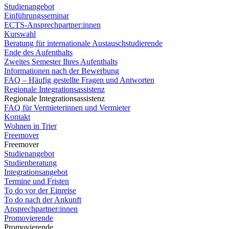
Studienangebot
Einführungsseminar
ECTS-Ansprechpartner:innen
Kurswahl
Beratung für internationale Austauschstudierende
Ende des Aufenthalts
Zweites Semester Ihres Aufenthalts
Informationen nach der Bewerbung
FAQ – Häufig gestellte Fragen und Antworten
Regionale Integrationsassistenz
Regionale Integrationsassistenz
FAQ für Vermieterinnen und Vermieter
Kontakt
Wohnen in Trier
Freemover
Freemover
Studienangebot
Studienberatung
Integrationsangebot
Termine und Fristen
To do vor der Einreise
To do nach der Ankunft
Ansprechpartner:innen
Promovierende
Promovierende