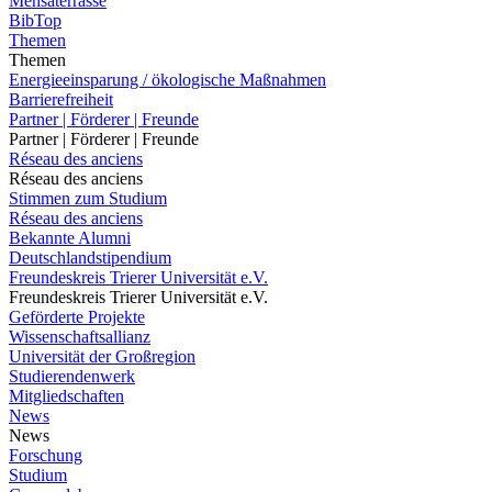
Mensaterrasse
BibTop
Themen
Themen
Energieeinsparung / ökologische Maßnahmen
Barrierefreiheit
Partner | Förderer | Freunde
Partner | Förderer | Freunde
Réseau des anciens
Réseau des anciens
Stimmen zum Studium
Réseau des anciens
Bekannte Alumni
Deutschlandstipendium
Freundeskreis Trierer Universität e.V.
Freundeskreis Trierer Universität e.V.
Geförderte Projekte
Wissenschaftsallianz
Universität der Großregion
Studierendenwerk
Mitgliedschaften
News
News
Forschung
Studium