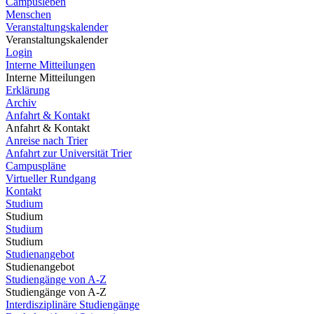
Campusleben
Menschen
Veranstaltungskalender
Veranstaltungskalender
Login
Interne Mitteilungen
Interne Mitteilungen
Erklärung
Archiv
Anfahrt & Kontakt
Anfahrt & Kontakt
Anreise nach Trier
Anfahrt zur Universität Trier
Campuspläne
Virtueller Rundgang
Kontakt
Studium
Studium
Studium
Studium
Studienangebot
Studienangebot
Studiengänge von A-Z
Studiengänge von A-Z
Interdisziplinäre Studiengänge