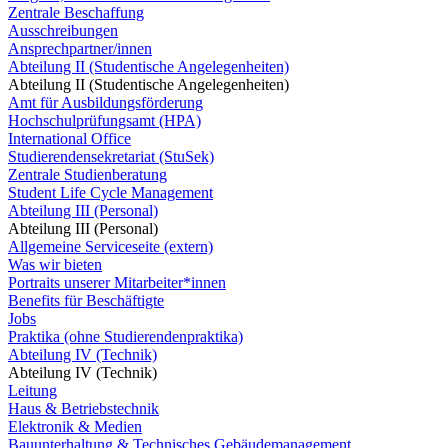
Zentrale Beschaffung
Ausschreibungen
Ansprechpartner/innen
Abteilung II (Studentische Angelegenheiten)
Abteilung II (Studentische Angelegenheiten)
Amt für Ausbildungsförderung
Hochschulprüfungsamt (HPA)
International Office
Studierendensekretariat (StuSek)
Zentrale Studienberatung
Student Life Cycle Management
Abteilung III (Personal)
Abteilung III (Personal)
Allgemeine Serviceseite (extern)
Was wir bieten
Portraits unserer Mitarbeiter*innen
Benefits für Beschäftigte
Jobs
Praktika (ohne Studierendenpraktika)
Abteilung IV (Technik)
Abteilung IV (Technik)
Leitung
Haus & Betriebstechnik
Elektronik & Medien
Bauunterhaltung & Technisches Gebäudemanagement