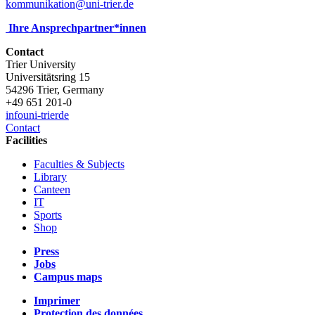
kommunikation@uni-trier.de
Ihre Ansprechpartner*innen
Contact
Trier University
Universitätsring 15
54296 Trier, Germany
+49 651 201-0
info
uni-trier
de
Contact
Facilities
Faculties & Subjects
Library
Canteen
IT
Sports
Shop
Press
Jobs
Campus maps
Imprimer
Protection des données