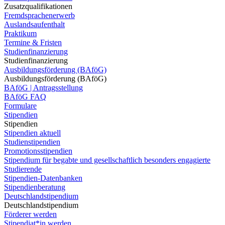
Zusatzqualifikationen
Fremdsprachenerwerb
Auslandsaufenthalt
Praktikum
Termine & Fristen
Studienfinanzierung
Studienfinanzierung
Ausbildungsförderung (BAföG)
Ausbildungsförderung (BAföG)
BAföG | Antragsstellung
BAföG FAQ
Formulare
Stipendien
Stipendien
Stipendien aktuell
Studienstipendien
Promotionsstipendien
Stipendium für begabte und gesellschaftlich besonders engagierte
Studierende
Stipendien-Datenbanken
Stipendienberatung
Deutschlandstipendium
Deutschlandstipendium
Förderer werden
Stipendiat*in werden