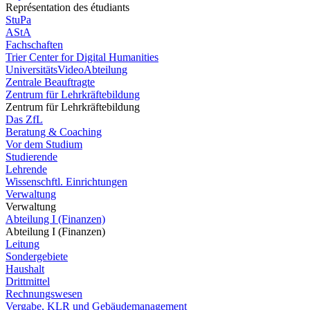
Représentation des étudiants
StuPa
AStA
Fachschaften
Trier Center for Digital Humanities
UniversitätsVideoAbteilung
Zentrale Beauftragte
Zentrum für Lehrkräftebildung
Zentrum für Lehrkräftebildung
Das ZfL
Beratung & Coaching
Vor dem Studium
Studierende
Lehrende
Wissenschftl. Einrichtungen
Verwaltung
Verwaltung
Abteilung I (Finanzen)
Abteilung I (Finanzen)
Leitung
Sondergebiete
Haushalt
Drittmittel
Rechnungswesen
Vergabe, KLR und Gebäudemanagement