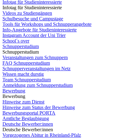
Infotag für Studieninteressierte
Infotag für Studieninteressierte
Videos zu Studiengängen
Schulbesuche und Campustage
Tools für Workshops und Schnupperangebote
Info-Angebote für Studieninteressierte
Instagram Account der Uni Trier
School´s over
Schnupperstudium
Schnupperstudium
Veranstaltungen zum Schnuppern
FAQ Schnupperstudium
Schnupperveranstaltungen im Netz
Wissen macht durstig
Team Schnupperstudium
Anmeldung zum Schnupperstudium
Bewerbung
Bewerbung
Hinweise zum Dienst
Hinweise zum Status der Bewerbung
Bewerbungsportal PORTA
Amtliche Beglaubigung
Deutsche Bewerber:innen
Deutsche Bewerber:innen
Vorgezogenes Abitur in Rheinland-Pfalz