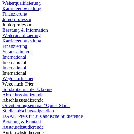
Weiterqualifizierung
Karriereentwicklung
Finanzierung
Juniorprofessur
Juniorprofessur
Beratung & Information
Weiterqualifizierung
Karriereentwicklung
Finanzierung
Veranstaltungen
International
International
International
International
Wege nach Trier
Wege nach Trier
Solidarität mit der Ukraine
Abschlussstudierende
Abschlussstudierende
Orientierungsseminar "Quick Start"
Studienabschlussstipendien
DAAD-Preis für ausländische Studierende
Beratung & Kontakt
Austauschstudierende
Austauschstudierende