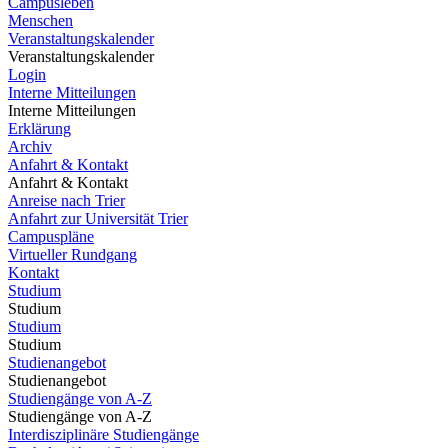
Campusleben
Menschen
Veranstaltungskalender
Veranstaltungskalender
Login
Interne Mitteilungen
Interne Mitteilungen
Erklärung
Archiv
Anfahrt & Kontakt
Anfahrt & Kontakt
Anreise nach Trier
Anfahrt zur Universität Trier
Campuspläne
Virtueller Rundgang
Kontakt
Studium
Studium
Studium
Studium
Studienangebot
Studienangebot
Studiengänge von A-Z
Studiengänge von A-Z
Interdisziplinäre Studiengänge