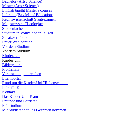
Bachelor (Arts / Science)
Master (Arts / Science)
English taught Master's courses
Lehramt (Ba / Ma of Education)
Rechtswissenschaft Staatsexamen
Magister/-stra Theologiae
Studienfächer
Studium in Vollzeit oder Teilzeit
Zusatzzertifikate
Freier Wahlbereich
Vor dem Studium
Vor dem Studium
Kinder-Uni
Kinder-Uni
Bildergalerie
Programm
Veranstaltung einreichen
Elternportal
Rund um die Kinder-Uni "Rabenschlau!"
Infos für Kinder
Kontakt
Das Kinder-Uni-Team
Freunde und Förderer
Frühstudium
Mit Studierenden ins Gespräch kommen