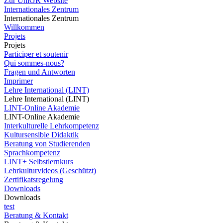
Zur UniGR Website
Internationales Zentrum
Internationales Zentrum
Willkommen
Projets
Projets
Participer et soutenir
Qui sommes-nous?
Fragen und Antworten
Imprimer
Lehre International (LINT)
Lehre International (LINT)
LINT-Online Akademie
LINT-Online Akademie
Interkulturelle Lehrkompetenz
Kultursensible Didaktik
Beratung von Studierenden
Sprachkompetenz
LINT+ Selbstlernkurs
Lehrkulturvideos (Geschützt)
Zertifikatsregelung
Downloads
Downloads
test
Beratung & Kontakt