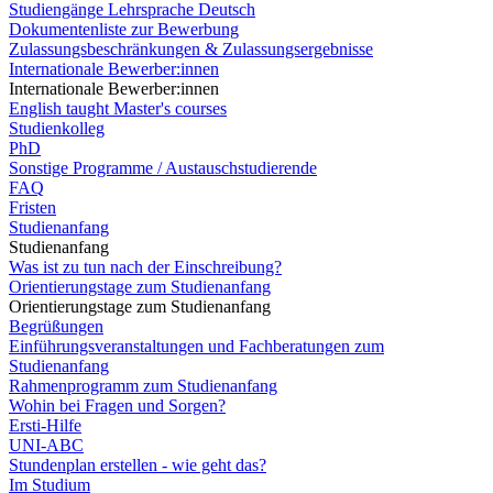
Studiengänge Lehrsprache Deutsch
Dokumentenliste zur Bewerbung
Zulassungsbeschränkungen & Zulassungsergebnisse
Internationale Bewerber:innen
Internationale Bewerber:innen
English taught Master's courses
Studienkolleg
PhD
Sonstige Programme / Austauschstudierende
FAQ
Fristen
Studienanfang
Studienanfang
Was ist zu tun nach der Einschreibung?
Orientierungstage zum Studienanfang
Orientierungstage zum Studienanfang
Begrüßungen
Einführungsveranstaltungen und Fachberatungen zum
Studienanfang
Rahmenprogramm zum Studienanfang
Wohin bei Fragen und Sorgen?
Ersti-Hilfe
UNI-ABC
Stundenplan erstellen - wie geht das?
Im Studium