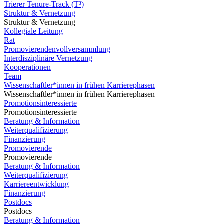
Trierer Tenure-Track (T³)
Struktur & Vernetzung
Struktur & Vernetzung
Kollegiale Leitung
Rat
Promovierendenvollversammlung
Interdisziplinäre Vernetzung
Kooperationen
Team
Wissenschaftler*innen in frühen Karrierephasen
Wissenschaftler*innen in frühen Karrierephasen
Promotionsinteressierte
Promotionsinteressierte
Beratung & Information
Weiterqualifizierung
Finanzierung
Promovierende
Promovierende
Beratung & Information
Weiterqualifizierung
Karriereentwicklung
Finanzierung
Postdocs
Postdocs
Beratung & Information