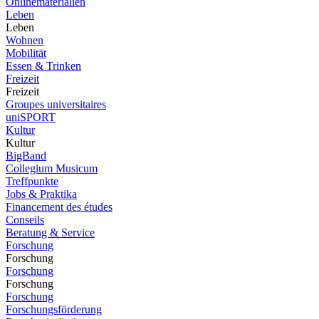
Onlinematerialien
Leben
Leben
Wohnen
Mobilität
Essen & Trinken
Freizeit
Freizeit
Groupes universitaires
uniSPORT
Kultur
Kultur
BigBand
Collegium Musicum
Treffpunkte
Jobs & Praktika
Financement des études
Conseils
Beratung & Service
Forschung
Forschung
Forschung
Forschung
Forschung
Forschungsförderung