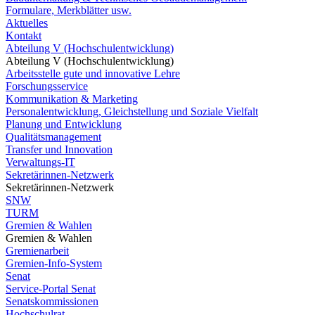
Formulare, Merkblätter usw.
Aktuelles
Kontakt
Abteilung V (Hochschulentwicklung)
Abteilung V (Hochschulentwicklung)
Arbeitsstelle gute und innovative Lehre
Forschungsservice
Kommunikation & Marketing
Personalentwicklung, Gleichstellung und Soziale Vielfalt
Planung und Entwicklung
Qualitätsmanagement
Transfer und Innovation
Verwaltungs-IT
Sekretärinnen-Netzwerk
Sekretärinnen-Netzwerk
SNW
TURM
Gremien & Wahlen
Gremien & Wahlen
Gremienarbeit
Gremien-Info-System
Senat
Service-Portal Senat
Senatskommissionen
Hochschulrat