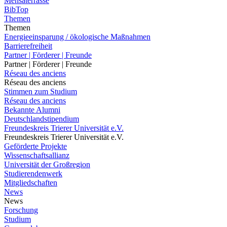
Mensaterrasse
BibTop
Themen
Themen
Energieeinsparung / ökologische Maßnahmen
Barrierefreiheit
Partner | Förderer | Freunde
Partner | Förderer | Freunde
Réseau des anciens
Réseau des anciens
Stimmen zum Studium
Réseau des anciens
Bekannte Alumni
Deutschlandstipendium
Freundeskreis Trierer Universität e.V.
Freundeskreis Trierer Universität e.V.
Geförderte Projekte
Wissenschaftsallianz
Universität der Großregion
Studierendenwerk
Mitgliedschaften
News
News
Forschung
Studium