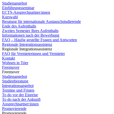
Studienangebot
Einführungsseminar
ECTS-Ansprechpartner:innen
Kurswahl
Beratung für internationale Austauschstudierende
Ende des Aufenthalts
Zweites Semester Ihres Aufenthalts
Informationen nach der Bewerbung
FAQ – Häufig gestellte Fragen und Antworten
Regionale Integrationsassistenz
Regionale Integrationsassistenz
FAQ für Vermieterinnen und Vermieter
Kontakt
Wohnen in Trier
Freemover
Freemover
Studienangebot
Studienberatung
Integrationsangebot
Termine und Fristen
To do vor der Einreise
To do nach der Ankunft
Ansprechpartner:innen
Promovierende
Promovierende