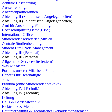
Zentrale Beschaffung
Ausschreibungen
Ansprechpartner/innen
Abteilung II (Studentische Angelegenheiten)
Abteilung II (Studentische Angelegenheiten)
Amt für Ausbildungsförderung
Hochschulprüfungsamt (HPA)
International Office
Studierendensekretariat (StuSek)
Zentrale Studienberatung
Student Life Cycle Management
Abteilung III (Personal)
Abteilung III (Personal)
Allgemeine Serviceseite (extern)
Was wir bieten
Portraits unserer Mitarbeiter*innen
Benefits für Beschäftigte
Jobs
Praktika (ohne Studierendenpraktika)
Abteilung IV (Technik)
Abteilung IV (Technik)
Leitung
Haus & Betriebstechnik
Elektronik & Medien
Bauunterhaltung & Technisches Gebäudemanagement