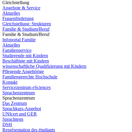
Gleichstellung
Angebote & Service
Aktuelles
Frauenförderung
Gleichstellung: Strukturen
Familie & Studium/Beruf
Familie & Studium/Beruf
Infoportal Familie
Aktuelles
Familienservice
Studierende mit Kindern
Beschäftigte mit Kindern
wissenschaftliche Qualifizierung mit Kindern
Pflegende Angehörige
Familiengerechte Hochschule
Kontakt
Servicezentrum eSciences
Sprachenzentrum
Sprachenzentrum
Das Zentrum
Sprachkurs-Angebot
UNIcert und GER
Sprachtests
DSH
Représentation des étudiants