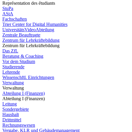
Représentation des étudiants
StuPa
AStA
Fachschaften
Trier Center for Digital Humanities
UniversitätsVideoAbteilung
Zentrale Beauftragte
Zentrum für Lehrkräftebildung
Zentrum für Lehrkräftebildung
Das ZfL
Beratung & Coaching
Vor dem Studium
Studierende
Lehrende
Wissenschftl. Einrichtungen
Verwaltung
Verwaltung
Abteilung I (Finanzen)
Abteilung I (Finanzen)
Leitung
Sondergebiete
Haushalt
Drittmittel
Rechnungswesen
Vergabe, KLR und Gebäudemanagement