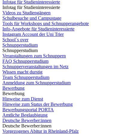
Infotag für Studieninteressierte
Infotag für Studieninteressierte
Videos zu Studiengängen
Schulbesuche und Campustage
Tools für Workshops und Schnupperangebote
Info-Angebote für Studieninteressierte
Instagram Account der Uni Trier
School´s over
Schnupperstudium
Schnupperstudium
Veranstaltungen zum Schnuppern
FAQ Schnupperstudium
Schnupperveranstaltungen im Netz
Wissen macht durstig
Team Schnupperstudium
Anmeldung zum Schnupperstudium
Bewerbung
Bewerbung
Hinweise zum Dienst
Hinweise zum Status der Bewerbung
Bewerbungsportal PORTA
Amtliche Beglaubigung
Deutsche Bewerber:innen
Deutsche Bewerber:innen
Vorgezogenes Abitur in Rheinland-Pfalz