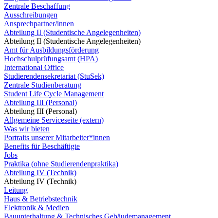
Zentrale Beschaffung
Ausschreibungen
Ansprechpartner/innen
Abteilung II (Studentische Angelegenheiten)
Abteilung II (Studentische Angelegenheiten)
Amt für Ausbildungsförderung
Hochschulprüfungsamt (HPA)
International Office
Studierendensekretariat (StuSek)
Zentrale Studienberatung
Student Life Cycle Management
Abteilung III (Personal)
Abteilung III (Personal)
Allgemeine Serviceseite (extern)
Was wir bieten
Portraits unserer Mitarbeiter*innen
Benefits für Beschäftigte
Jobs
Praktika (ohne Studierendenpraktika)
Abteilung IV (Technik)
Abteilung IV (Technik)
Leitung
Haus & Betriebstechnik
Elektronik & Medien
Bauunterhaltung & Technisches Gebäudemanagement