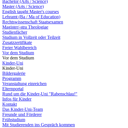
Bachelor (Arts / Science)
Master (Arts / Science)
English taught Master's courses
Lehramt (Ba / Ma of Education)
Rechtswissenschaft Staatsexamen
Magister/-stra Theologiae
Studienfächer
Studium in Vollzeit oder Teilzeit
Zusatzzertifikate
Freier Wahlbereich
Vor dem Studium
Vor dem Studium
Kinder-Uni
Kinder-Uni
Bildergalerie
Programm
Veranstaltung einreichen
Elternportal
Rund um die Kinder-Uni "Rabenschlau!"
Infos für Kinder
Kontakt
Das Kinder-Uni-Team
Freunde und Förderer
Frühstudium
Mit Studierenden ins Gespräch kommen