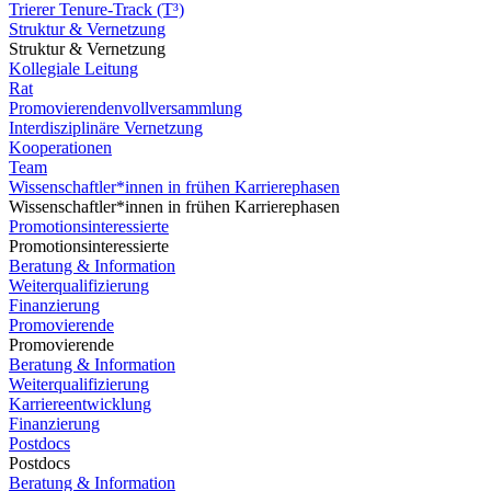
Trierer Tenure-Track (T³)
Struktur & Vernetzung
Struktur & Vernetzung
Kollegiale Leitung
Rat
Promovierendenvollversammlung
Interdisziplinäre Vernetzung
Kooperationen
Team
Wissenschaftler*innen in frühen Karrierephasen
Wissenschaftler*innen in frühen Karrierephasen
Promotionsinteressierte
Promotionsinteressierte
Beratung & Information
Weiterqualifizierung
Finanzierung
Promovierende
Promovierende
Beratung & Information
Weiterqualifizierung
Karriereentwicklung
Finanzierung
Postdocs
Postdocs
Beratung & Information