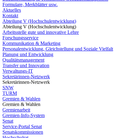
Formulare, Merkblätter usw.
Aktuelles
Kontakt
Abteilung V (Hochschulentwicklung)
Abteilung V (Hochschulentwicklung)
Arbeitsstelle gute und innovative Lehre
Forschungsservice
Kommunikation & Marketing
Personalentwicklung, Gleichstellung und Soziale Vielfalt
Planung und Entwicklung
Qualitätsmanagement
Transfer und Innovation
Verwaltungs-IT
Sekretärinnen-Netzwerk
Sekretärinnen-Netzwerk
SNW
TURM
Gremien & Wahlen
Gremien & Wahlen
Gremienarbeit
Gremien-Info-System
Senat
Service-Portal Senat
Senatskommissionen
Hochschulrat