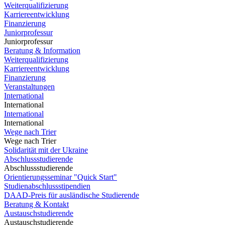
Weiterqualifizierung
Karriereentwicklung
Finanzierung
Juniorprofessur
Juniorprofessur
Beratung & Information
Weiterqualifizierung
Karriereentwicklung
Finanzierung
Veranstaltungen
International
International
International
International
Wege nach Trier
Wege nach Trier
Solidarität mit der Ukraine
Abschlussstudierende
Abschlussstudierende
Orientierungsseminar "Quick Start"
Studienabschlussstipendien
DAAD-Preis für ausländische Studierende
Beratung & Kontakt
Austauschstudierende
Austauschstudierende