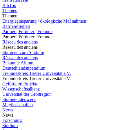
Mensaterrasse
BibTop
Themen
Themen
Energieeinsparung / ökologische Maßnahmen
Barrierefreiheit
Partner | Förderer | Freunde
Partner | Förderer | Freunde
Réseau des anciens
Réseau des anciens
Stimmen zum Studium
Réseau des anciens
Bekannte Alumni
Deutschlandstipendium
Freundeskreis Trierer Universität e.V.
Freundeskreis Trierer Universität e.V.
Geförderte Projekte
Wissenschaftsallianz
Universität der Großregion
Studierendenwerk
Mitgliedschaften
News
News
Forschung
Studium