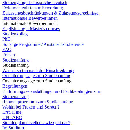
Studiengänge Lehrsprache Deutsch
Dokumentenliste zur Bewerbung
Zulassungsbeschränkungen & Zulassungsergebnisse
Internationale Bewerber:innen
Internationale Bewerber:innen
English taught Master's courses
Studienkolleg
PhD
Sonstige Programme / Austauschstudierende
FAQ
Fristen
Studienanfang
Studienanfang
Was ist zu tun nach der Einschreibung?
Orientierungstage zum Studienanfang
Orientierungstage zum Studienanfang
Begrüßungen
Einführungsveranstaltungen und Fachberatungen zum
Studienanfang
Rahmenprogramm zum Studienanfang
Wohin bei Fragen und Sorgen?
Ersti-Hilfe
UNI-ABC
Stundenplan erstellen - wie geht das?
Im Studium