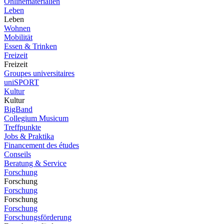
Onlinematerialien
Leben
Leben
Wohnen
Mobilität
Essen & Trinken
Freizeit
Freizeit
Groupes universitaires
uniSPORT
Kultur
Kultur
BigBand
Collegium Musicum
Treffpunkte
Jobs & Praktika
Financement des études
Conseils
Beratung & Service
Forschung
Forschung
Forschung
Forschung
Forschung
Forschungsförderung