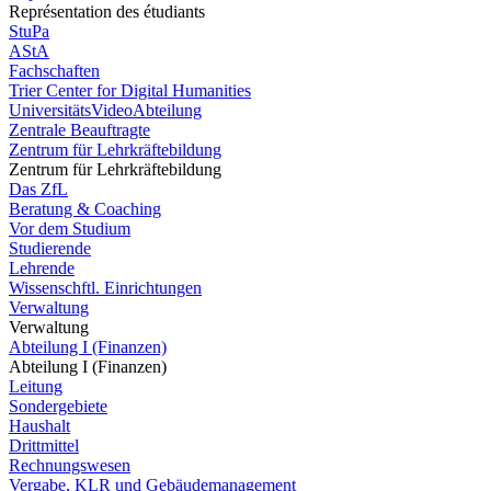
Représentation des étudiants
StuPa
AStA
Fachschaften
Trier Center for Digital Humanities
UniversitätsVideoAbteilung
Zentrale Beauftragte
Zentrum für Lehrkräftebildung
Zentrum für Lehrkräftebildung
Das ZfL
Beratung & Coaching
Vor dem Studium
Studierende
Lehrende
Wissenschftl. Einrichtungen
Verwaltung
Verwaltung
Abteilung I (Finanzen)
Abteilung I (Finanzen)
Leitung
Sondergebiete
Haushalt
Drittmittel
Rechnungswesen
Vergabe, KLR und Gebäudemanagement