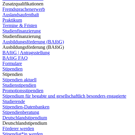
Zusatzqualifikationen
Fremdsprachenerwerb
Auslandsaufenthalt
Praktikum
Termine & Fristen
Studienfinanzierung
Studienfinanzierung
Ausbildungsförderung (BAföG)
Ausbildungsförderung (BAföG)
BAföG | Antragsstellung
BAföG FAQ
Formulare
Stipendien
Stipendien
Stipendien aktuell
Studienstipendien
Promotionsstipendien
Stipendium für begabte und gesellschaftlich besonders engagierte
Studierende
Stipendien-Datenbanken
Stipendienberatung
Deutschlandstipendium
Deutschlandstipendium
Förderer werden
Stipendiat*in werden