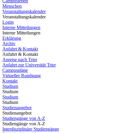
Campusleben
Menschen
Veranstaltungskalender
Veranstaltungskalender
Login
Interne Mitteilungen
Interne Mitteilungen
Erklärung
Archiv
Anfahrt & Kontakt
Anfahrt & Kontakt
Anreise nach Trier
Anfahrt zur Universität Trier
Campuspläne
Virtueller Rundgang
Kontakt
Studium
Studium
Studium
Studium
Studienangebot
Studienangebot
Studiengänge von A-Z
Studiengänge von A-Z
Interdisziplinäre Studiengänge