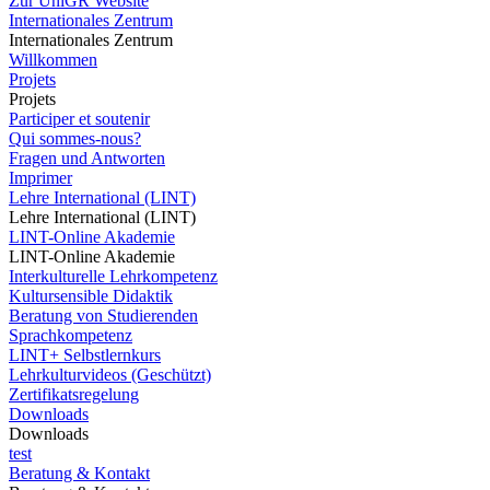
Zur UniGR Website
Internationales Zentrum
Internationales Zentrum
Willkommen
Projets
Projets
Participer et soutenir
Qui sommes-nous?
Fragen und Antworten
Imprimer
Lehre International (LINT)
Lehre International (LINT)
LINT-Online Akademie
LINT-Online Akademie
Interkulturelle Lehrkompetenz
Kultursensible Didaktik
Beratung von Studierenden
Sprachkompetenz
LINT+ Selbstlernkurs
Lehrkulturvideos (Geschützt)
Zertifikatsregelung
Downloads
Downloads
test
Beratung & Kontakt