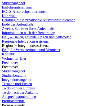
Studienangebot
Einführungsseminar
ECTS-Ansprechpartner:innen
Kurswahl
Beratung für internationale Austauschstudierende
Ende des Aufenthalts
Zweites Semester Ihres Aufenthalts
Informationen nach der Bewerbung
FAQ – Häufig gestellte Fragen und Antworten
Regionale Integrationsassistenz
Regionale Integrationsassistenz
FAQ für Vermieterinnen und Vermieter
Kontakt
Wohnen in Trier
Freemover
Freemover
Studienangebot
Studienberatung
Integrationsangebot
Termine und Fristen
To do vor der Einreise
To do nach der Ankunft
Ansprechpartner:innen
Promovierende
Promovierende