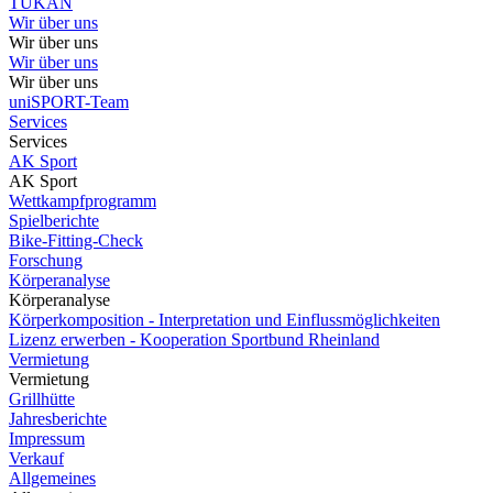
TUKAN
Wir über uns
Wir über uns
Wir über uns
Wir über uns
uniSPORT-Team
Services
Services
AK Sport
AK Sport
Wettkampfprogramm
Spielberichte
Bike-Fitting-Check
Forschung
Körperanalyse
Körperanalyse
Körperkomposition - Interpretation und Einflussmöglichkeiten
Lizenz erwerben - Kooperation Sportbund Rheinland
Vermietung
Vermietung
Grillhütte
Jahresberichte
Impressum
Verkauf
Allgemeines