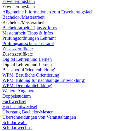
Erweiterungsfach
Erweiterungsfach
Allgemeine Informationen zum Erweiterungsfach
Bachelor-/Masterarbeit
Bachelor-/Masterarbeit
Bachelorarbeit: Tipps & Infos
Masterarbeit: Tipps & Infos
Prüfungsordnungen Lehramt
Prüfungsausschuss Lehramt
Zusatzzertifikate
Zusatzzertifikate
Digital Lehren und Lernen
Digital Lehren und Lernen
Basismodul 'Medienbildung'
WPM 'Berufliche Orientierung'
WPM 'Bildung für nachhaltige Entwicklung'
WPM 'Demokratiebildung'
Weitere Angebote
Doppelstudium
Fachwechsel
Hochschulwechsel
Übergang Bachelor-Master
Überschneidungen von Veranstaltungen
Schulartwahl
Schulartwechsel