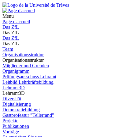
Menu
Page d'accueil
Das ZfL
Das ZfL
Das ZfL
Das ZfL
Team
Organisationsstruktur
Organisationsstruktur
Mitglieder und Gremien
Organigramm
Prüfungsausschuss Lehramt
Leitbild Lehrkräftebildung
Lehramt3D
Lehramt3D
Diversität
Digitalisierung
Demokratiebildung
Gastprofessur "Tellerrand"
Projekte
Publikationen
Vorträge