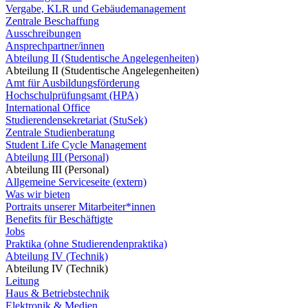
Vergabe, KLR und Gebäudemanagement
Zentrale Beschaffung
Ausschreibungen
Ansprechpartner/innen
Abteilung II (Studentische Angelegenheiten)
Abteilung II (Studentische Angelegenheiten)
Amt für Ausbildungsförderung
Hochschulprüfungsamt (HPA)
International Office
Studierendensekretariat (StuSek)
Zentrale Studienberatung
Student Life Cycle Management
Abteilung III (Personal)
Abteilung III (Personal)
Allgemeine Serviceseite (extern)
Was wir bieten
Portraits unserer Mitarbeiter*innen
Benefits für Beschäftigte
Jobs
Praktika (ohne Studierendenpraktika)
Abteilung IV (Technik)
Abteilung IV (Technik)
Leitung
Haus & Betriebstechnik
Elektronik & Medien