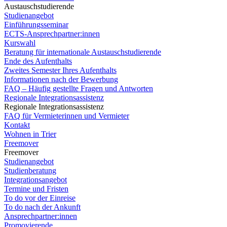
Austauschstudierende
Studienangebot
Einführungsseminar
ECTS-Ansprechpartner:innen
Kurswahl
Beratung für internationale Austauschstudierende
Ende des Aufenthalts
Zweites Semester Ihres Aufenthalts
Informationen nach der Bewerbung
FAQ – Häufig gestellte Fragen und Antworten
Regionale Integrationsassistenz
Regionale Integrationsassistenz
FAQ für Vermieterinnen und Vermieter
Kontakt
Wohnen in Trier
Freemover
Freemover
Studienangebot
Studienberatung
Integrationsangebot
Termine und Fristen
To do vor der Einreise
To do nach der Ankunft
Ansprechpartner:innen
Promovierende