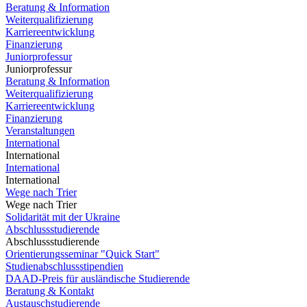
Beratung & Information
Weiterqualifizierung
Karriereentwicklung
Finanzierung
Juniorprofessur
Juniorprofessur
Beratung & Information
Weiterqualifizierung
Karriereentwicklung
Finanzierung
Veranstaltungen
International
International
International
International
Wege nach Trier
Wege nach Trier
Solidarität mit der Ukraine
Abschlussstudierende
Abschlussstudierende
Orientierungsseminar "Quick Start"
Studienabschlussstipendien
DAAD-Preis für ausländische Studierende
Beratung & Kontakt
Austauschstudierende