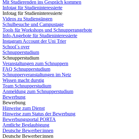
Mit Studierenden ins Gespräch kommen
Infotag für Studieninteressierte
Infotag für Studieninteressierte
Videos zu Studiengängen
Schulbesuche und Campustage
Tools für Workshops und Schnupperangebote
Info-Angebote für Studieninteressierte
Instagram Account der Uni Trier
School´s over
Schnupperstudium
Schnupperstudium
Veranstaltungen zum Schnuppern
FAQ Schnupperstudium
Schnupperveranstaltungen im Netz
Wissen macht durstig
Team Schnupperstudium
Anmeldung zum Schnupperstudium
Bewerbung
Bewerbung
Hinweise zum Dienst
Hinweise zum Status der Bewerbung
Bewerbungsportal PORTA
Amtliche Beglaubigung
Deutsche Bewerber:innen
Deutsche Bewerber:innen