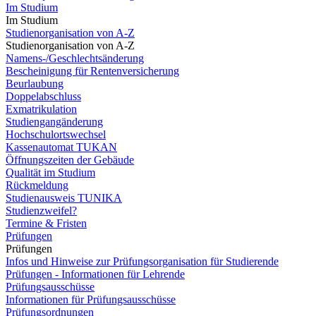
Im Studium
Im Studium
Studienorganisation von A-Z
Studienorganisation von A-Z
Namens-/Geschlechtsänderung
Bescheinigung für Rentenversicherung
Beurlaubung
Doppelabschluss
Exmatrikulation
Studiengangänderung
Hochschulortswechsel
Kassenautomat TUKAN
Öffnungszeiten der Gebäude
Qualität im Studium
Rückmeldung
Studienausweis TUNIKA
Studienzweifel?
Termine & Fristen
Prüfungen
Prüfungen
Infos und Hinweise zur Prüfungsorganisation für Studierende
Prüfungen - Informationen für Lehrende
Prüfungsausschüsse
Informationen für Prüfungsausschüsse
Prüfungsordnungen