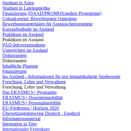
Studium in Asien
Studium in Lateinamerika
Finanzierung (DAAD/PROMOS/andere Programme)
Upload-portal: Bewerbungen Outgoings
Bewerbungsunterlagen für Austauschprogramme
Kurzaufenthalte im Ausland
Praktikum im Ausland
Praktikum im Ausland
PAD-Infoveranstaltung
Unterrichten im Ausland
Doktoranden
Doktoranden
Inhaltliche Planung
Finanzierung
Ins Ausland - Informationen für neu immatrikulierte Studierende
Forschung, Lehre und Verwaltung
Forschung, Lehre und Verwaltung
Das ERASMUS+ Programm
ERASMUS+ Dozentenmobilität
ERASMUS+ Personalmobilität
EU-Förderung / Horizon 2020
Übersetzungshinweise Deutsch - Englisch
Informationsmaterial
Integration in Trier
Internationaler Ferienkurs