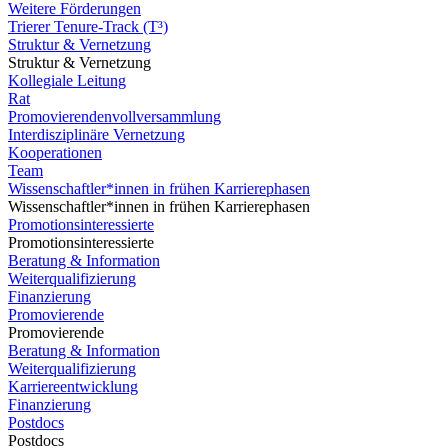
Weitere Förderungen
Trierer Tenure-Track (T³)
Struktur & Vernetzung
Struktur & Vernetzung
Kollegiale Leitung
Rat
Promovierendenvollversammlung
Interdisziplinäre Vernetzung
Kooperationen
Team
Wissenschaftler*innen in frühen Karrierephasen
Wissenschaftler*innen in frühen Karrierephasen
Promotionsinteressierte
Promotionsinteressierte
Beratung & Information
Weiterqualifizierung
Finanzierung
Promovierende
Promovierende
Beratung & Information
Weiterqualifizierung
Karriereentwicklung
Finanzierung
Postdocs
Postdocs