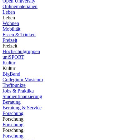
Open University
Onlinematerialien
Leben
Leben
Wohnen
Mobilität
Essen & Trinken
Freizeit
Freizeit
Hochschulgruppen
uniSPORT
Kultur
Kultur
BigBand
Collegium Musicum
Treffpunkte
Jobs & Praktika
Studienfinanzierung
Beratung
Beratung & Service
Forschung
Forschung
Forschung
Forschung
Forschung