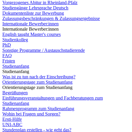
Vorgezogenes Abitur in Rheinland-Pfalz
Studiengänge Lehrsprache Deutsch
Dokumentenliste zur Bewerbung
Zulassungsbeschränkungen & Zulassungsergebnisse
Internationale Bewerber:innen
Internationale Bewerber:innen
English taught Master's courses
Studienkolleg
PhD
Sonstige Programme / Austauschstudierende
FAQ
Fristen
Studienanfang
Studienanfang
Was ist zu tun nach der Einschreibung?
Orientierungstage zum Studienanfang
Orientierungstage zum Studienanfang
Begrüßungen
Einführungsveranstaltungen und Fachberatungen zum
Studienanfang
Rahmenprogramm zum Studienanfang
Wohin bei Fragen und Sorgen?
Ersti-Hilfe
UNI-ABC
Stundenplan erstellen - wie geht das?