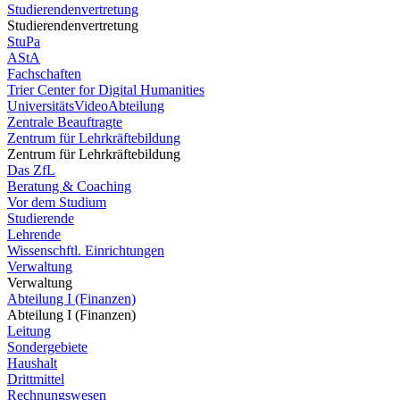
Studierendenvertretung
Studierendenvertretung
StuPa
AStA
Fachschaften
Trier Center for Digital Humanities
UniversitätsVideoAbteilung
Zentrale Beauftragte
Zentrum für Lehrkräftebildung
Zentrum für Lehrkräftebildung
Das ZfL
Beratung & Coaching
Vor dem Studium
Studierende
Lehrende
Wissenschftl. Einrichtungen
Verwaltung
Verwaltung
Abteilung I (Finanzen)
Abteilung I (Finanzen)
Leitung
Sondergebiete
Haushalt
Drittmittel
Rechnungswesen