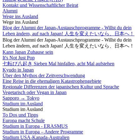
Kontakt und Wissenschaftlicher Beirat
Alumni
Wege ins Ausland
Wege ins Ausland
Blog der Alumni der Japan-Austauschprogramme - Willst du dein
Leben ändern, auf nach Japan! 人生を変えたいなら、日本へ！
Blog der Alumni der Japan-Austauschprogramme - Willst du dein
Leben ändern, auf nach Japan! 人生を変えたいなら、日本へ！
Kann Japan Zuhause sein
It's Not Just Pop
七転び八起き Sieben Mal hinfallen, acht Mal aufstehen
Kyudo in Japan
Über den Mythos der Zeitverschwendung
Eine Reise in die ehemaligen Katastrophengebiete
Regionale Differenzen der japanischen Kultur und Sprache
Vegetarisch oder Vegan in Japan
Sapporo → Tokyo
Studium im Ausland
Studium im Ausland
To Dos und Tipps
Europa macht Schule
Studium in Europa - ERASMUS
Studium in Europa – Andere Programme
Studium USA-Kanada-Australien