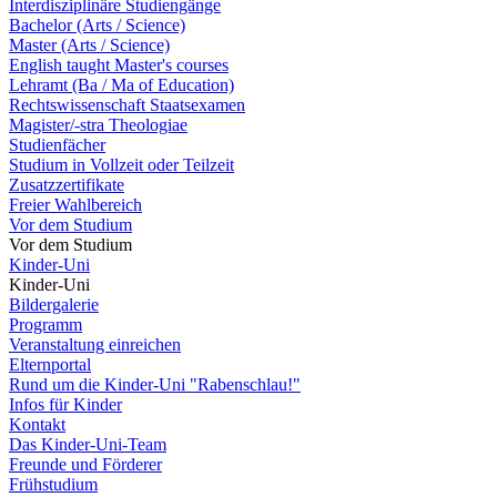
Interdisziplinäre Studiengänge
Bachelor (Arts / Science)
Master (Arts / Science)
English taught Master's courses
Lehramt (Ba / Ma of Education)
Rechtswissenschaft Staatsexamen
Magister/-stra Theologiae
Studienfächer
Studium in Vollzeit oder Teilzeit
Zusatzzertifikate
Freier Wahlbereich
Vor dem Studium
Vor dem Studium
Kinder-Uni
Kinder-Uni
Bildergalerie
Programm
Veranstaltung einreichen
Elternportal
Rund um die Kinder-Uni "Rabenschlau!"
Infos für Kinder
Kontakt
Das Kinder-Uni-Team
Freunde und Förderer
Frühstudium