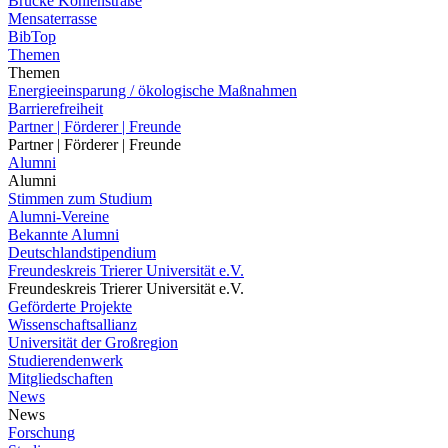
Brücke Kohlenstraße
Mensaterrasse
BibTop
Themen
Themen
Energieeinsparung / ökologische Maßnahmen
Barrierefreiheit
Partner | Förderer | Freunde
Partner | Förderer | Freunde
Alumni
Alumni
Stimmen zum Studium
Alumni-Vereine
Bekannte Alumni
Deutschlandstipendium
Freundeskreis Trierer Universität e.V.
Freundeskreis Trierer Universität e.V.
Geförderte Projekte
Wissenschaftsallianz
Universität der Großregion
Studierendenwerk
Mitgliedschaften
News
News
Forschung