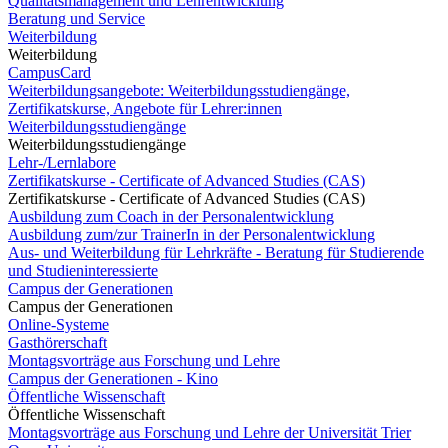
Qualitätsmanagement und Lehrentwicklung
Beratung und Service
Weiterbildung
Weiterbildung
CampusCard
Weiterbildungsangebote: Weiterbildungsstudiengänge,
Zertifikatskurse, Angebote für Lehrer:innen
Weiterbildungsstudiengänge
Weiterbildungsstudiengänge
Lehr-/Lernlabore
Zertifikatskurse - Certificate of Advanced Studies (CAS)
Zertifikatskurse - Certificate of Advanced Studies (CAS)
Ausbildung zum Coach in der Personalentwicklung
Ausbildung zum/zur TrainerIn in der Personalentwicklung
Aus- und Weiterbildung für Lehrkräfte - Beratung für Studierende
und Studieninteressierte
Campus der Generationen
Campus der Generationen
Online-Systeme
Gasthörerschaft
Montagsvorträge aus Forschung und Lehre
Campus der Generationen - Kino
Öffentliche Wissenschaft
Öffentliche Wissenschaft
Montagsvorträge aus Forschung und Lehre der Universität Trier