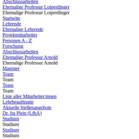
Abschlussarbeiten
Ehemalige Professur Loiperdinger
Ehemalige Professur Loiperdinger
Startseite
Lehrende
Ehemalige Lehrende
Projektmitarbeiter
Personen A - Z
Forschung
Abschlussarbeiten
Ehemalige Professur Arnold
Ehemalige Professur Arnold
Magister
Team
Team
Team
Team
Liste aller Mitarbeiter:innen
Lehrbeauftragte
Aktuelle Stellenangebote
Dr. Ira Plein (LfbA)
Studium
Studium
Studium
Studium