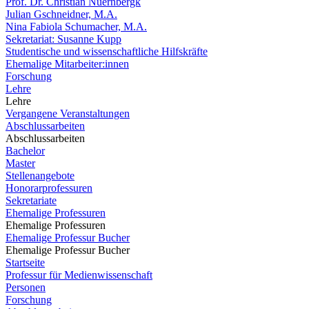
Prof. Dr. Christian Nuernbergk
Julian Gschneidner, M.A.
Nina Fabiola Schumacher, M.A.
Sekretariat: Susanne Kupp
Studentische und wissenschaftliche Hilfskräfte
Ehemalige Mitarbeiter:innen
Forschung
Lehre
Lehre
Vergangene Veranstaltungen
Abschlussarbeiten
Abschlussarbeiten
Bachelor
Master
Stellenangebote
Honorarprofessuren
Sekretariate
Ehemalige Professuren
Ehemalige Professuren
Ehemalige Professur Bucher
Ehemalige Professur Bucher
Startseite
Professur für Medienwissenschaft
Personen
Forschung