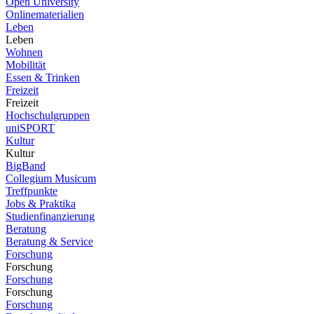
Open University
Onlinematerialien
Leben
Leben
Wohnen
Mobilität
Essen & Trinken
Freizeit
Freizeit
Hochschulgruppen
uniSPORT
Kultur
Kultur
BigBand
Collegium Musicum
Treffpunkte
Jobs & Praktika
Studienfinanzierung
Beratung
Beratung & Service
Forschung
Forschung
Forschung
Forschung
Forschung