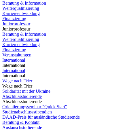
Beratung & Information
Weiterqualifizierung
Karriereentwicklung
Finanzierung
Juniorprofessur
Juniorprofessur
Beratung & Information
Weiterqualifizierung
Karriereentwicklung
Finanzierung
Veranstaltungen
International
International
International
International
Wege nach Trier
Wege nach Trier
Solidarität mit der Ukraine
Abschlussstudierende
Abschlussstudierende
Orientierungsseminar "Quick Start"
Studienabschlussstipendien
DAAD-Preis für ausländische Studierende
Beratung & Kontakt
Austauschstudierende