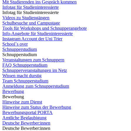
Mit Studierenden ins Gespräch kommen
Infotag für Studieninteressierte
Infotag für Studieninteressierte
Videos zu Studiengängen
Schulbesuche und Campustage
Tools für Workshops und Schnupperangebote
Info-Angebote für Studieninteressierte
Instagram Account der Uni Trier
School´s over
Schnupperstudium
Schnupperstudium
Veranstaltungen zum Schnuppern
FAQ Schnupperstudium
Schnupperveranstaltungen im Netz
Wissen macht durstig
Team Schnupperstudium
Anmeldung zum Schnupperstudium
Bewerbung
Bewerbung
Hinweise zum Dienst
Hinweise zum Status der Bewerbung
Bewerbungsportal PORTA
Amtliche Beglaubigung
Deutsche Bewerber:innen
Deutsche Bewerber:innen