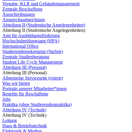
Vergabe, KLR und Gebäudemanagement
Zentrale Beschaffung
Ausschreibungen
Ansprechpartner/innen
Abteilung II (Studentische Angelegenheiten)
Abteilung II (Studentische Angelegenheiten)
Amt für Ausbildungsförderung
Hochschulprüfungsamt (HPA)
International Office
Studierendensekretariat (StuSek)
Zentrale Studienberatung
Student Life Cycle Management
Abteilung III (Personal)
Abteilung III (Personal)
Allgemeine Serviceseite (extern)
Was wir bieten
Portraits unserer Mitarbeiter*innen
Benefits für Beschäftigte
Jobs
Praktika (ohne Studierendenpraktika)
Abteilung IV (Technik)
Abteilung IV (Technik)
Leitung
Haus & Betriebstechnik
Elektronik & Medien