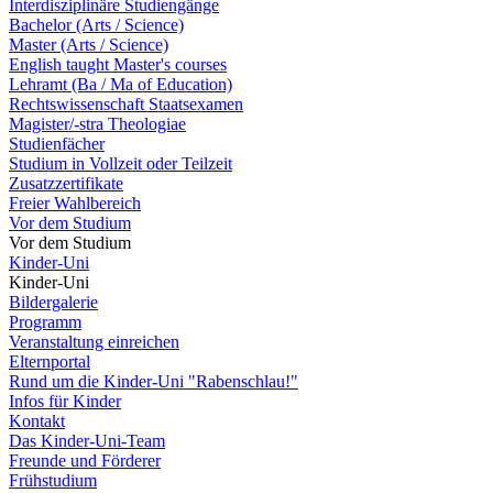
Interdisziplinäre Studiengänge
Bachelor (Arts / Science)
Master (Arts / Science)
English taught Master's courses
Lehramt (Ba / Ma of Education)
Rechtswissenschaft Staatsexamen
Magister/-stra Theologiae
Studienfächer
Studium in Vollzeit oder Teilzeit
Zusatzzertifikate
Freier Wahlbereich
Vor dem Studium
Vor dem Studium
Kinder-Uni
Kinder-Uni
Bildergalerie
Programm
Veranstaltung einreichen
Elternportal
Rund um die Kinder-Uni "Rabenschlau!"
Infos für Kinder
Kontakt
Das Kinder-Uni-Team
Freunde und Förderer
Frühstudium