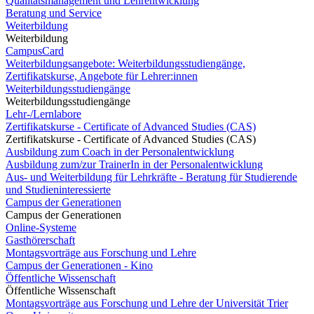
Qualitätsmanagement und Lehrentwicklung
Beratung und Service
Weiterbildung
Weiterbildung
CampusCard
Weiterbildungsangebote: Weiterbildungsstudiengänge,
Zertifikatskurse, Angebote für Lehrer:innen
Weiterbildungsstudiengänge
Weiterbildungsstudiengänge
Lehr-/Lernlabore
Zertifikatskurse - Certificate of Advanced Studies (CAS)
Zertifikatskurse - Certificate of Advanced Studies (CAS)
Ausbildung zum Coach in der Personalentwicklung
Ausbildung zum/zur TrainerIn in der Personalentwicklung
Aus- und Weiterbildung für Lehrkräfte - Beratung für Studierende
und Studieninteressierte
Campus der Generationen
Campus der Generationen
Online-Systeme
Gasthörerschaft
Montagsvorträge aus Forschung und Lehre
Campus der Generationen - Kino
Öffentliche Wissenschaft
Öffentliche Wissenschaft
Montagsvorträge aus Forschung und Lehre der Universität Trier