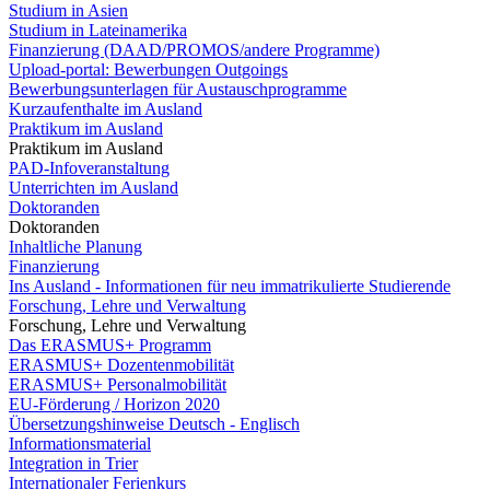
Studium in Asien
Studium in Lateinamerika
Finanzierung (DAAD/PROMOS/andere Programme)
Upload-portal: Bewerbungen Outgoings
Bewerbungsunterlagen für Austauschprogramme
Kurzaufenthalte im Ausland
Praktikum im Ausland
Praktikum im Ausland
PAD-Infoveranstaltung
Unterrichten im Ausland
Doktoranden
Doktoranden
Inhaltliche Planung
Finanzierung
Ins Ausland - Informationen für neu immatrikulierte Studierende
Forschung, Lehre und Verwaltung
Forschung, Lehre und Verwaltung
Das ERASMUS+ Programm
ERASMUS+ Dozentenmobilität
ERASMUS+ Personalmobilität
EU-Förderung / Horizon 2020
Übersetzungshinweise Deutsch - Englisch
Informationsmaterial
Integration in Trier
Internationaler Ferienkurs