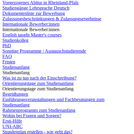
Vorgezogenes Abitur in Rheinland-Pfalz
Studiengänge Lehrsprache Deutsch
Dokumentenliste zur Bewerbung
Zulassungsbeschränkungen & Zulassungsergebnisse
Internationale Bewerber:innen
Internationale Bewerber:innen
English taught Master's courses
Studienkolleg
PhD
Sonstige Programme / Austauschstudierende
FAQ
Fristen
Studienanfang
Studienanfang
Was ist zu tun nach der Einschreibung?
Orientierungstage zum Studienanfang
Orientierungstage zum Studienanfang
Begrüßungen
Einführungsveranstaltungen und Fachberatungen zum
Studienanfang
Rahmenprogramm zum Studienanfang
Wohin bei Fragen und Sorgen?
Ersti-Hilfe
UNI-ABC
Stundenplan erstellen - wie geht das?