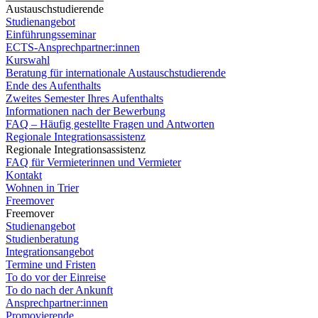
Austauschstudierende
Studienangebot
Einführungsseminar
ECTS-Ansprechpartner:innen
Kurswahl
Beratung für internationale Austauschstudierende
Ende des Aufenthalts
Zweites Semester Ihres Aufenthalts
Informationen nach der Bewerbung
FAQ – Häufig gestellte Fragen und Antworten
Regionale Integrationsassistenz
Regionale Integrationsassistenz
FAQ für Vermieterinnen und Vermieter
Kontakt
Wohnen in Trier
Freemover
Freemover
Studienangebot
Studienberatung
Integrationsangebot
Termine und Fristen
To do vor der Einreise
To do nach der Ankunft
Ansprechpartner:innen
Promovierende