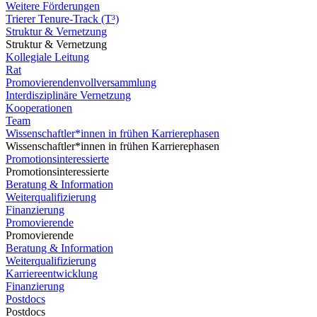
Weitere Förderungen
Trierer Tenure-Track (T³)
Struktur & Vernetzung
Struktur & Vernetzung
Kollegiale Leitung
Rat
Promovierendenvollversammlung
Interdisziplinäre Vernetzung
Kooperationen
Team
Wissenschaftler*innen in frühen Karrierephasen
Wissenschaftler*innen in frühen Karrierephasen
Promotionsinteressierte
Promotionsinteressierte
Beratung & Information
Weiterqualifizierung
Finanzierung
Promovierende
Promovierende
Beratung & Information
Weiterqualifizierung
Karriereentwicklung
Finanzierung
Postdocs
Postdocs