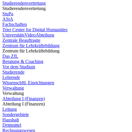
Studierendenvertretung
Studierendenvertretung
StuPa
AStA
Fachschaften
Trier Center for Digital Humanities
UniversitätsVideoAbteilung
Zentrale Beauftragte
Zentrum für Lehrkräftebildung
Zentrum für Lehrkräftebildung
Das ZfL
Beratung & Coaching
Vor dem Studium
Studierende
Lehrende
Wissenschftl. Einrichtungen
Verwaltung
Verwaltung
Abteilung I (Finanzen)
Abteilung I (Finanzen)
Leitung
Sondergebiete
Haushalt
Drittmittel
Rechnungswesen