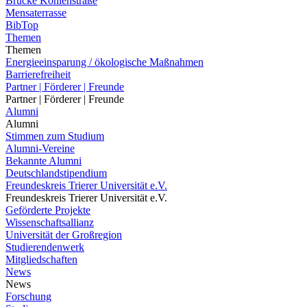
Brücke Kohlenstraße
Mensaterrasse
BibTop
Themen
Themen
Energieeinsparung / ökologische Maßnahmen
Barrierefreiheit
Partner | Förderer | Freunde
Partner | Förderer | Freunde
Alumni
Alumni
Stimmen zum Studium
Alumni-Vereine
Bekannte Alumni
Deutschlandstipendium
Freundeskreis Trierer Universität e.V.
Freundeskreis Trierer Universität e.V.
Geförderte Projekte
Wissenschaftsallianz
Universität der Großregion
Studierendenwerk
Mitgliedschaften
News
News
Forschung