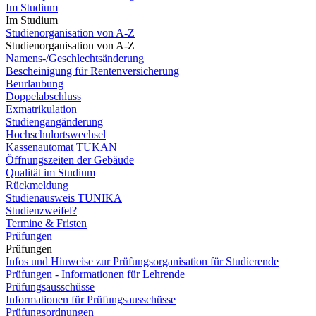
Im Studium
Im Studium
Studienorganisation von A-Z
Studienorganisation von A-Z
Namens-/Geschlechtsänderung
Bescheinigung für Rentenversicherung
Beurlaubung
Doppelabschluss
Exmatrikulation
Studiengangänderung
Hochschulortswechsel
Kassenautomat TUKAN
Öffnungszeiten der Gebäude
Qualität im Studium
Rückmeldung
Studienausweis TUNIKA
Studienzweifel?
Termine & Fristen
Prüfungen
Prüfungen
Infos und Hinweise zur Prüfungsorganisation für Studierende
Prüfungen - Informationen für Lehrende
Prüfungsausschüsse
Informationen für Prüfungsausschüsse
Prüfungsordnungen