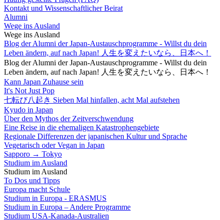
Kontakt und Wissenschaftlicher Beirat
Alumni
Wege ins Ausland
Wege ins Ausland
Blog der Alumni der Japan-Austauschprogramme - Willst du dein
Leben ändern, auf nach Japan! 人生を変えたいなら、日本へ！
Blog der Alumni der Japan-Austauschprogramme - Willst du dein
Leben ändern, auf nach Japan! 人生を変えたいなら、日本へ！
Kann Japan Zuhause sein
It's Not Just Pop
七転び八起き Sieben Mal hinfallen, acht Mal aufstehen
Kyudo in Japan
Über den Mythos der Zeitverschwendung
Eine Reise in die ehemaligen Katastrophengebiete
Regionale Differenzen der japanischen Kultur und Sprache
Vegetarisch oder Vegan in Japan
Sapporo → Tokyo
Studium im Ausland
Studium im Ausland
To Dos und Tipps
Europa macht Schule
Studium in Europa - ERASMUS
Studium in Europa – Andere Programme
Studium USA-Kanada-Australien