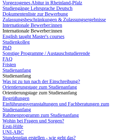
Vorgezogenes Abitur in Rheinland-Pfalz
Studiengänge Lehrsprache Deutsch
Dokumentenliste zur Bewerbung
Zulassungsbeschränkungen & Zulassungsergebnisse
Internationale Bewerber:innen
Internationale Bewerber:innen
English taught Master's courses
Studienkolleg
PhD
Sonstige Programme / Austauschstudierende
FAQ
Fristen
Studienanfang
Studienanfang
Was ist zu tun nach der Einschreibung?
Orientierungstage zum Studienanfang
Orientierungstage zum Studienanfang
Begrüßungen
Einführungsveranstaltungen und Fachberatungen zum
Studienanfang
Rahmenprogramm zum Studienanfang
Wohin bei Fragen und Sorgen?
Ersti-Hilfe
UNI-ABC
Stundenplan erstellen - wie geht das?