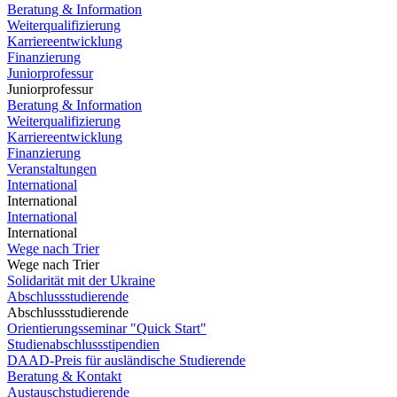
Beratung & Information
Weiterqualifizierung
Karriereentwicklung
Finanzierung
Juniorprofessur
Juniorprofessur
Beratung & Information
Weiterqualifizierung
Karriereentwicklung
Finanzierung
Veranstaltungen
International
International
International
International
Wege nach Trier
Wege nach Trier
Solidarität mit der Ukraine
Abschlussstudierende
Abschlussstudierende
Orientierungsseminar "Quick Start"
Studienabschlussstipendien
DAAD-Preis für ausländische Studierende
Beratung & Kontakt
Austauschstudierende