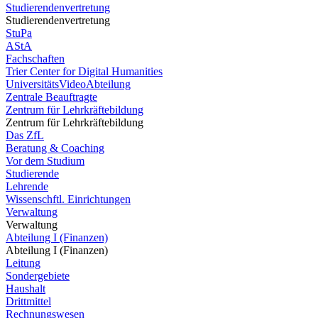
Studierendenvertretung
Studierendenvertretung
StuPa
AStA
Fachschaften
Trier Center for Digital Humanities
UniversitätsVideoAbteilung
Zentrale Beauftragte
Zentrum für Lehrkräftebildung
Zentrum für Lehrkräftebildung
Das ZfL
Beratung & Coaching
Vor dem Studium
Studierende
Lehrende
Wissenschftl. Einrichtungen
Verwaltung
Verwaltung
Abteilung I (Finanzen)
Abteilung I (Finanzen)
Leitung
Sondergebiete
Haushalt
Drittmittel
Rechnungswesen