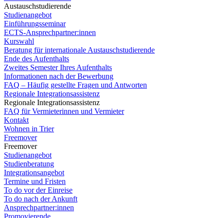
Austauschstudierende
Studienangebot
Einführungsseminar
ECTS-Ansprechpartner:innen
Kurswahl
Beratung für internationale Austauschstudierende
Ende des Aufenthalts
Zweites Semester Ihres Aufenthalts
Informationen nach der Bewerbung
FAQ – Häufig gestellte Fragen und Antworten
Regionale Integrationsassistenz
Regionale Integrationsassistenz
FAQ für Vermieterinnen und Vermieter
Kontakt
Wohnen in Trier
Freemover
Freemover
Studienangebot
Studienberatung
Integrationsangebot
Termine und Fristen
To do vor der Einreise
To do nach der Ankunft
Ansprechpartner:innen
Promovierende