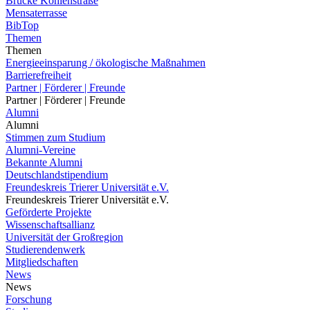
Brücke Kohlenstraße
Mensaterrasse
BibTop
Themen
Themen
Energieeinsparung / ökologische Maßnahmen
Barrierefreiheit
Partner | Förderer | Freunde
Partner | Förderer | Freunde
Alumni
Alumni
Stimmen zum Studium
Alumni-Vereine
Bekannte Alumni
Deutschlandstipendium
Freundeskreis Trierer Universität e.V.
Freundeskreis Trierer Universität e.V.
Geförderte Projekte
Wissenschaftsallianz
Universität der Großregion
Studierendenwerk
Mitgliedschaften
News
News
Forschung