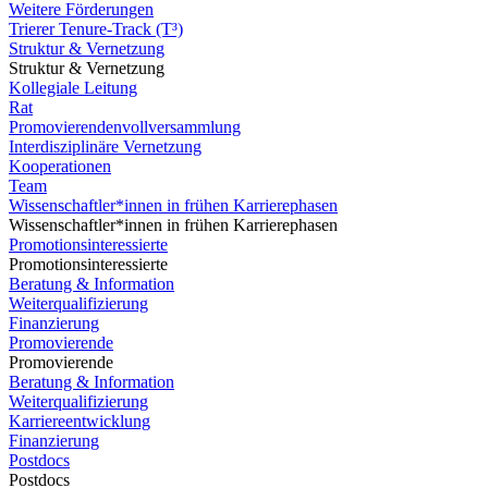
Weitere Förderungen
Trierer Tenure-Track (T³)
Struktur & Vernetzung
Struktur & Vernetzung
Kollegiale Leitung
Rat
Promovierendenvollversammlung
Interdisziplinäre Vernetzung
Kooperationen
Team
Wissenschaftler*innen in frühen Karrierephasen
Wissenschaftler*innen in frühen Karrierephasen
Promotionsinteressierte
Promotionsinteressierte
Beratung & Information
Weiterqualifizierung
Finanzierung
Promovierende
Promovierende
Beratung & Information
Weiterqualifizierung
Karriereentwicklung
Finanzierung
Postdocs
Postdocs