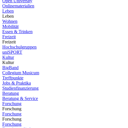
Open University
Onlinematerialien
Leben
Leben
Wohnen
Mobilität
Essen & Trinken
Freizeit
Freizeit
Hochschulgruppen
uniSPORT
Kultur
Kultur
BigBand
Collegium Musicum
Treffpunkte
Jobs & Praktika
Studienfinanzierung
Beratung
Beratung & Service
Forschung
Forschung
Forschung
Forschung
Forschung