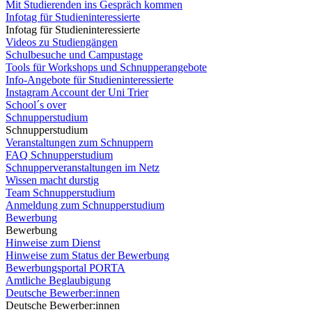
Mit Studierenden ins Gespräch kommen
Infotag für Studieninteressierte
Infotag für Studieninteressierte
Videos zu Studiengängen
Schulbesuche und Campustage
Tools für Workshops und Schnupperangebote
Info-Angebote für Studieninteressierte
Instagram Account der Uni Trier
School´s over
Schnupperstudium
Schnupperstudium
Veranstaltungen zum Schnuppern
FAQ Schnupperstudium
Schnupperveranstaltungen im Netz
Wissen macht durstig
Team Schnupperstudium
Anmeldung zum Schnupperstudium
Bewerbung
Bewerbung
Hinweise zum Dienst
Hinweise zum Status der Bewerbung
Bewerbungsportal PORTA
Amtliche Beglaubigung
Deutsche Bewerber:innen
Deutsche Bewerber:innen