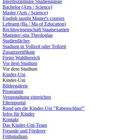
Interdisziplinäre Studiengänge
Bachelor (Arts / Science)
Master (Arts / Science)
English taught Master's courses
Lehramt (Ba / Ma of Education)
Rechtswissenschaft Staatsexamen
Magister/-stra Theologiae
Studienfächer
Studium in Vollzeit oder Teilzeit
Zusatzzertifikate
Freier Wahlbereich
Vor dem Studium
Vor dem Studium
Kinder-Uni
Kinder-Uni
Bildergalerie
Programm
Veranstaltung einreichen
Elternportal
Rund um die Kinder-Uni "Rabenschlau!"
Infos für Kinder
Kontakt
Das Kinder-Uni-Team
Freunde und Förderer
Frühstudium