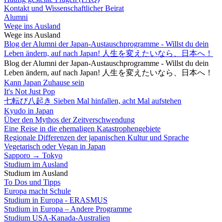
Kontakt und Wissenschaftlicher Beirat
Alumni
Wege ins Ausland
Wege ins Ausland
Blog der Alumni der Japan-Austauschprogramme - Willst du dein
Leben ändern, auf nach Japan! 人生を変えたいなら、日本へ！
Blog der Alumni der Japan-Austauschprogramme - Willst du dein
Leben ändern, auf nach Japan! 人生を変えたいなら、日本へ！
Kann Japan Zuhause sein
It's Not Just Pop
七転び八起き Sieben Mal hinfallen, acht Mal aufstehen
Kyudo in Japan
Über den Mythos der Zeitverschwendung
Eine Reise in die ehemaligen Katastrophengebiete
Regionale Differenzen der japanischen Kultur und Sprache
Vegetarisch oder Vegan in Japan
Sapporo → Tokyo
Studium im Ausland
Studium im Ausland
To Dos und Tipps
Europa macht Schule
Studium in Europa - ERASMUS
Studium in Europa – Andere Programme
Studium USA-Kanada-Australien