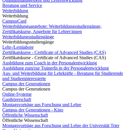
Qualitätsmanagement und Lehrentwicklung
Beratung und Service
Weiterbildung
Weiterbildung
CampusCard
Weiterbildungsangebote: Weiterbildungsstudiengänge,
Zertifikatskurse, Angebote für Lehrer:innen
Weiterbildungsstudiengänge
Weiterbildungsstudiengänge
Lehr-/Lernlabore
Zertifikatskurse - Certificate of Advanced Studies (CAS)
Zertifikatskurse - Certificate of Advanced Studies (CAS)
Ausbildung zum Coach in der Personalentwicklung
Ausbildung zum/zur TrainerIn in der Personalentwicklung
Aus- und Weiterbildung für Lehrkräfte - Beratung für Studierende
und Studieninteressierte
Campus der Generationen
Campus der Generationen
Online-Systeme
Gasthörerschaft
Montagsvorträge aus Forschung und Lehre
Campus der Generationen - Kino
Öffentliche Wissenschaft
Öffentliche Wissenschaft
Montagsvorträge aus Forschung und Lehre der Universität Trier