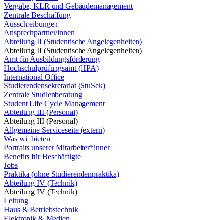
Vergabe, KLR und Gebäudemanagement
Zentrale Beschaffung
Ausschreibungen
Ansprechpartner/innen
Abteilung II (Studentische Angelegenheiten)
Abteilung II (Studentische Angelegenheiten)
Amt für Ausbildungsförderung
Hochschulprüfungsamt (HPA)
International Office
Studierendensekretariat (StuSek)
Zentrale Studienberatung
Student Life Cycle Management
Abteilung III (Personal)
Abteilung III (Personal)
Allgemeine Serviceseite (extern)
Was wir bieten
Portraits unserer Mitarbeiter*innen
Benefits für Beschäftigte
Jobs
Praktika (ohne Studierendenpraktika)
Abteilung IV (Technik)
Abteilung IV (Technik)
Leitung
Haus & Betriebstechnik
Elektronik & Medien