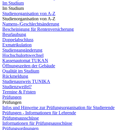
Im Studium
Im Studium
Studienorganisation von A-Z
Studienorganisation von A-Z
Namens-/Geschlechtsänderung
Bescheinigung für Rentenversicherung
Beurlaubung
Doppelabschluss
Exmatrikulation
Studiengangänderung
Hochschulortswechsel
Kassenautomat TUKAN
Öffnungszeiten der Gebäude
Qualität im Studium
Rückmeldung
Studienausweis TUNIKA
Studienzweifel?
Termine & Fristen
Prüfungen
Prüfungen
Infos und Hinweise zur Prüfungsorganisation für Studierende
Prüfungen - Informationen für Lehrende
Prüfungsausschüsse
Informationen für Prüfungsausschüsse
Prüfungsordnungen