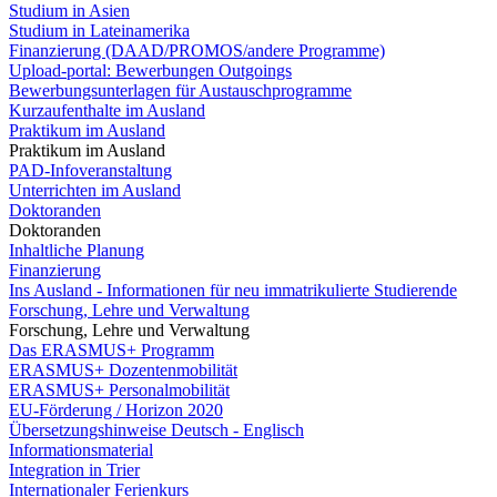
Studium in Asien
Studium in Lateinamerika
Finanzierung (DAAD/PROMOS/andere Programme)
Upload-portal: Bewerbungen Outgoings
Bewerbungsunterlagen für Austauschprogramme
Kurzaufenthalte im Ausland
Praktikum im Ausland
Praktikum im Ausland
PAD-Infoveranstaltung
Unterrichten im Ausland
Doktoranden
Doktoranden
Inhaltliche Planung
Finanzierung
Ins Ausland - Informationen für neu immatrikulierte Studierende
Forschung, Lehre und Verwaltung
Forschung, Lehre und Verwaltung
Das ERASMUS+ Programm
ERASMUS+ Dozentenmobilität
ERASMUS+ Personalmobilität
EU-Förderung / Horizon 2020
Übersetzungshinweise Deutsch - Englisch
Informationsmaterial
Integration in Trier
Internationaler Ferienkurs