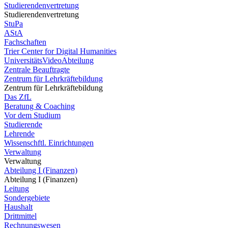
Studierendenvertretung
Studierendenvertretung
StuPa
AStA
Fachschaften
Trier Center for Digital Humanities
UniversitätsVideoAbteilung
Zentrale Beauftragte
Zentrum für Lehrkräftebildung
Zentrum für Lehrkräftebildung
Das ZfL
Beratung & Coaching
Vor dem Studium
Studierende
Lehrende
Wissenschftl. Einrichtungen
Verwaltung
Verwaltung
Abteilung I (Finanzen)
Abteilung I (Finanzen)
Leitung
Sondergebiete
Haushalt
Drittmittel
Rechnungswesen