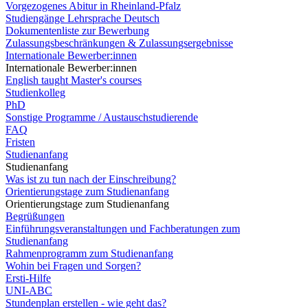
Vorgezogenes Abitur in Rheinland-Pfalz
Studiengänge Lehrsprache Deutsch
Dokumentenliste zur Bewerbung
Zulassungsbeschränkungen & Zulassungsergebnisse
Internationale Bewerber:innen
Internationale Bewerber:innen
English taught Master's courses
Studienkolleg
PhD
Sonstige Programme / Austauschstudierende
FAQ
Fristen
Studienanfang
Studienanfang
Was ist zu tun nach der Einschreibung?
Orientierungstage zum Studienanfang
Orientierungstage zum Studienanfang
Begrüßungen
Einführungsveranstaltungen und Fachberatungen zum
Studienanfang
Rahmenprogramm zum Studienanfang
Wohin bei Fragen und Sorgen?
Ersti-Hilfe
UNI-ABC
Stundenplan erstellen - wie geht das?