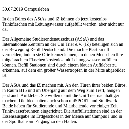
30.07.2019
Campusleben
In den Büros des AStAs und iZ können ab jetzt kostenlos
Trinkflaschen mit Leitungswasser aufgefüllt werden, aber nicht nur
da.
Der Allgemeine Studierendenausschuss (AStA) und das
Internationale Zentrum an der Uni Trier e.V. (IZ) beteiligen sich an
der Bewegung Refill Deutschland. Die möchte Plastikmüll
vermeiden, indem sie Orte kennzeichnen, an denen Menschen ihre
mitgebrachten Flaschen kostenlos mit Leitungswasser auffüllen
können. Refill Stationen sind durch einem blauen Aufkleber zu
erkennen, auf dem ein großer Wassertropfen in der Mitte abgebildet
ist.
Der AStA und das iZ machen mit. An den Türen ihrer beiden Büros,
in Raum B15 und im Übergang auf dem Weg zum Treff, hängen
jetzt auch Aufkleber. Sie wollen damit die Uni Trier nachhaltiger
machen. Die Idee hatten auch schon uniSPORT und Studiwerk.
Beide haben für Studierende und Mitarbeitende vor einiger Zeit
Trinkwasserbrunnen eingerichtet. Die Auffüllstationen sind an der
Essensausgabe im Erdgeschoss in der Mensa auf Campus I und in
der Sporthalle am Zugang zu den Hallen.