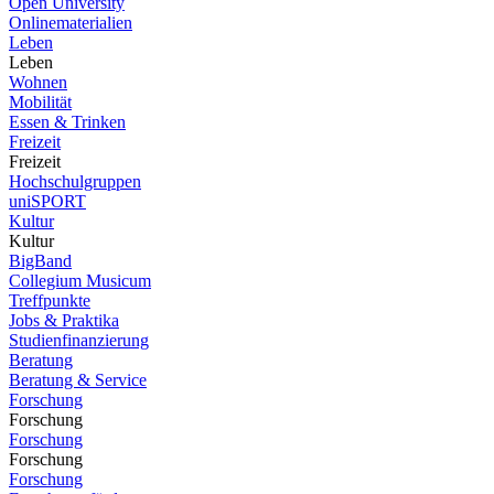
Open University
Onlinematerialien
Leben
Leben
Wohnen
Mobilität
Essen & Trinken
Freizeit
Freizeit
Hochschulgruppen
uniSPORT
Kultur
Kultur
BigBand
Collegium Musicum
Treffpunkte
Jobs & Praktika
Studienfinanzierung
Beratung
Beratung & Service
Forschung
Forschung
Forschung
Forschung
Forschung