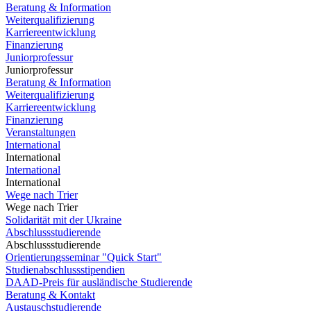
Beratung & Information
Weiterqualifizierung
Karriereentwicklung
Finanzierung
Juniorprofessur
Juniorprofessur
Beratung & Information
Weiterqualifizierung
Karriereentwicklung
Finanzierung
Veranstaltungen
International
International
International
International
Wege nach Trier
Wege nach Trier
Solidarität mit der Ukraine
Abschlussstudierende
Abschlussstudierende
Orientierungsseminar "Quick Start"
Studienabschlussstipendien
DAAD-Preis für ausländische Studierende
Beratung & Kontakt
Austauschstudierende