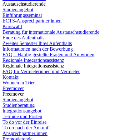
Austauschstudierende
Studienangebot
Einführungsseminar
ECTS-Ansprechpartner:innen
Kurswahl
Beratung für internationale Austauschstudierende
Ende des Aufenthalts
Zweites Semester Ihres Aufenthalts
Informationen nach der Bewerbung
FAQ – Häufig gestellte Fragen und Antworten
Regionale Integrationsassistenz
Regionale Integrationsassistenz
FAQ für Vermieterinnen und Vermieter
Kontakt
Wohnen in Trier
Freemover
Freemover
Studienangebot
Studienberatung
Integrationsangebot
Termine und Fristen
To do vor der Einreise
To do nach der Ankunft
Ansprechpartner:innen
Promovierende