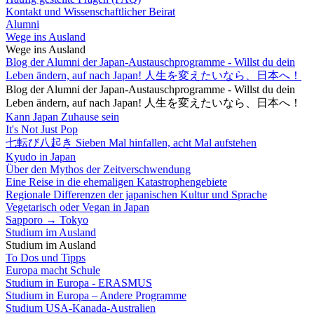
Kontakt und Wissenschaftlicher Beirat
Alumni
Wege ins Ausland
Wege ins Ausland
Blog der Alumni der Japan-Austauschprogramme - Willst du dein
Leben ändern, auf nach Japan! 人生を変えたいなら、日本へ！
Blog der Alumni der Japan-Austauschprogramme - Willst du dein
Leben ändern, auf nach Japan! 人生を変えたいなら、日本へ！
Kann Japan Zuhause sein
It's Not Just Pop
七転び八起き Sieben Mal hinfallen, acht Mal aufstehen
Kyudo in Japan
Über den Mythos der Zeitverschwendung
Eine Reise in die ehemaligen Katastrophengebiete
Regionale Differenzen der japanischen Kultur und Sprache
Vegetarisch oder Vegan in Japan
Sapporo → Tokyo
Studium im Ausland
Studium im Ausland
To Dos und Tipps
Europa macht Schule
Studium in Europa - ERASMUS
Studium in Europa – Andere Programme
Studium USA-Kanada-Australien