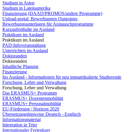
Studium in Asien
Studium in Lateinamerika
Finanzierung (DAAD/PROMOS/andere Programme)
Upload-portal: Bewerbungen Outgoings
Bewerbungsunterlagen für Austauschprogramme
Kurzaufenthalte im Ausland
Praktikum im Ausland
Praktikum im Ausland
PAD-Infoveranstaltung
Unterrichten im Ausland
Doktoranden
Doktoranden
Inhaltliche Planung
Finanzierung
Ins Ausland - Informationen für neu immatrikulierte Studierende
Forschung, Lehre und Verwaltung
Forschung, Lehre und Verwaltung
Das ERASMUS+ Programm
ERASMUS+ Dozentenmobilität
ERASMUS+ Personalmobilität
EU-Förderung / Horizon 2020
Übersetzungshinweise Deutsch - Englisch
Informationsmaterial
Integration in Trier
Internationaler Ferienkurs