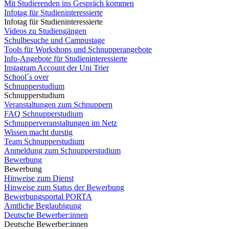
Mit Studierenden ins Gespräch kommen
Infotag für Studieninteressierte
Infotag für Studieninteressierte
Videos zu Studiengängen
Schulbesuche und Campustage
Tools für Workshops und Schnupperangebote
Info-Angebote für Studieninteressierte
Instagram Account der Uni Trier
School´s over
Schnupperstudium
Schnupperstudium
Veranstaltungen zum Schnuppern
FAQ Schnupperstudium
Schnupperveranstaltungen im Netz
Wissen macht durstig
Team Schnupperstudium
Anmeldung zum Schnupperstudium
Bewerbung
Bewerbung
Hinweise zum Dienst
Hinweise zum Status der Bewerbung
Bewerbungsportal PORTA
Amtliche Beglaubigung
Deutsche Bewerber:innen
Deutsche Bewerber:innen