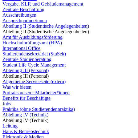
Vergabe, KLR und Gebäudemanagement
Zentrale Beschaffung
Ausschreibungen
Ansprechpartner/innen
Abteilung II (Studentische Angelegenheiten)
Abteilung II (Studentische Angelegenheiten)
Amt für Ausbildungsförderung
Hochschulprüfungsamt (HPA)
International Office
Studierendensekretariat (StuSek)
Zentrale Studienberatung
Student Life Cycle Management
Abteilung III (Personal)
Abteilung III (Personal)
Allgemeine Serviceseite (extern)
Was wir bieten
Portraits unserer Mitarbeiter*innen
Benefits für Beschäftigte
Jobs
Praktika (ohne Studierendenpraktika)
Abteilung IV (Technik)
Abteilung IV (Technik)
Leitung
Haus & Betriebstechnik
Elektronik & Medien