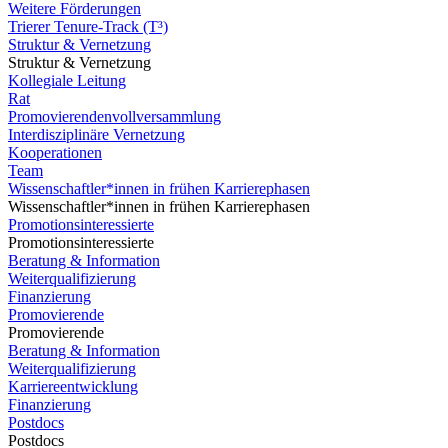
Weitere Förderungen
Trierer Tenure-Track (T³)
Struktur & Vernetzung
Struktur & Vernetzung
Kollegiale Leitung
Rat
Promovierendenvollversammlung
Interdisziplinäre Vernetzung
Kooperationen
Team
Wissenschaftler*innen in frühen Karrierephasen
Wissenschaftler*innen in frühen Karrierephasen
Promotionsinteressierte
Promotionsinteressierte
Beratung & Information
Weiterqualifizierung
Finanzierung
Promovierende
Promovierende
Beratung & Information
Weiterqualifizierung
Karriereentwicklung
Finanzierung
Postdocs
Postdocs