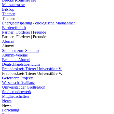
Brücke Kohlenstraße
Mensaterrasse
BibTop
Themen
Themen
Energieeinsparung / ökologische Maßnahmen
Barrierefreiheit
Partner | Förderer | Freunde
Partner | Förderer | Freunde
Alumni
Alumni
Stimmen zum Studium
Alumni-Vereine
Bekannte Alumni
Deutschlandstipendium
Freundeskreis Trierer Universität e.V.
Freundeskreis Trierer Universität e.V.
Geförderte Projekte
Wissenschaftsallianz
Universität der Großregion
Studierendenwerk
Mitgliedschaften
News
News
Forschung