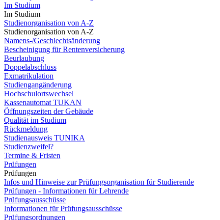
Im Studium
Im Studium
Studienorganisation von A-Z
Studienorganisation von A-Z
Namens-/Geschlechtsänderung
Bescheinigung für Rentenversicherung
Beurlaubung
Doppelabschluss
Exmatrikulation
Studiengangänderung
Hochschulortswechsel
Kassenautomat TUKAN
Öffnungszeiten der Gebäude
Qualität im Studium
Rückmeldung
Studienausweis TUNIKA
Studienzweifel?
Termine & Fristen
Prüfungen
Prüfungen
Infos und Hinweise zur Prüfungsorganisation für Studierende
Prüfungen - Informationen für Lehrende
Prüfungsausschüsse
Informationen für Prüfungsausschüsse
Prüfungsordnungen