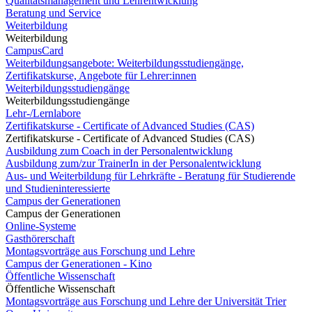
Qualitätsmanagement und Lehrentwicklung
Beratung und Service
Weiterbildung
Weiterbildung
CampusCard
Weiterbildungsangebote: Weiterbildungsstudiengänge,
Zertifikatskurse, Angebote für Lehrer:innen
Weiterbildungsstudiengänge
Weiterbildungsstudiengänge
Lehr-/Lernlabore
Zertifikatskurse - Certificate of Advanced Studies (CAS)
Zertifikatskurse - Certificate of Advanced Studies (CAS)
Ausbildung zum Coach in der Personalentwicklung
Ausbildung zum/zur TrainerIn in der Personalentwicklung
Aus- und Weiterbildung für Lehrkräfte - Beratung für Studierende
und Studieninteressierte
Campus der Generationen
Campus der Generationen
Online-Systeme
Gasthörerschaft
Montagsvorträge aus Forschung und Lehre
Campus der Generationen - Kino
Öffentliche Wissenschaft
Öffentliche Wissenschaft
Montagsvorträge aus Forschung und Lehre der Universität Trier