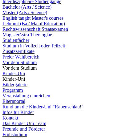
Interdisziplinäre Studiengänge
Bachelor (Arts / Science)
Master (Arts / Science)
English taught Master's courses
Lehramt (Ba / Ma of Education)
Rechtswissenschaft Staatsexamen
Magister/-stra Theologiae
Studienfächer
Studium in Vollzeit oder Teilzeit
Zusatzzertifikate
Freier Wahlbereich
Vor dem Studium
Vor dem Studium
Kinder-Uni
Kinder-Uni
Bildergalerie
Programm
Veranstaltung einreichen
Elternportal
Rund um die Kinder-Uni "Rabenschlau!"
Infos für Kinder
Kontakt
Das Kinder-Uni-Team
Freunde und Förderer
Frühstudium