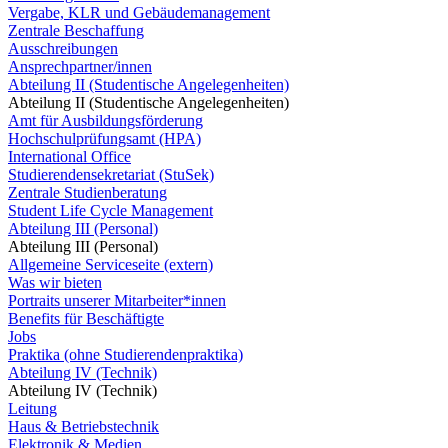
Vergabe, KLR und Gebäudemanagement
Zentrale Beschaffung
Ausschreibungen
Ansprechpartner/innen
Abteilung II (Studentische Angelegenheiten)
Abteilung II (Studentische Angelegenheiten)
Amt für Ausbildungsförderung
Hochschulprüfungsamt (HPA)
International Office
Studierendensekretariat (StuSek)
Zentrale Studienberatung
Student Life Cycle Management
Abteilung III (Personal)
Abteilung III (Personal)
Allgemeine Serviceseite (extern)
Was wir bieten
Portraits unserer Mitarbeiter*innen
Benefits für Beschäftigte
Jobs
Praktika (ohne Studierendenpraktika)
Abteilung IV (Technik)
Abteilung IV (Technik)
Leitung
Haus & Betriebstechnik
Elektronik & Medien