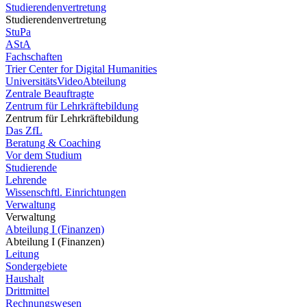
Studierendenvertretung
Studierendenvertretung
StuPa
AStA
Fachschaften
Trier Center for Digital Humanities
UniversitätsVideoAbteilung
Zentrale Beauftragte
Zentrum für Lehrkräftebildung
Zentrum für Lehrkräftebildung
Das ZfL
Beratung & Coaching
Vor dem Studium
Studierende
Lehrende
Wissenschftl. Einrichtungen
Verwaltung
Verwaltung
Abteilung I (Finanzen)
Abteilung I (Finanzen)
Leitung
Sondergebiete
Haushalt
Drittmittel
Rechnungswesen