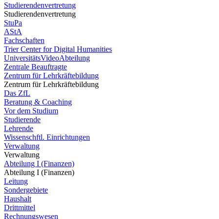
Studierendenvertretung
Studierendenvertretung
StuPa
AStA
Fachschaften
Trier Center for Digital Humanities
UniversitätsVideoAbteilung
Zentrale Beauftragte
Zentrum für Lehrkräftebildung
Zentrum für Lehrkräftebildung
Das ZfL
Beratung & Coaching
Vor dem Studium
Studierende
Lehrende
Wissenschftl. Einrichtungen
Verwaltung
Verwaltung
Abteilung I (Finanzen)
Abteilung I (Finanzen)
Leitung
Sondergebiete
Haushalt
Drittmittel
Rechnungswesen