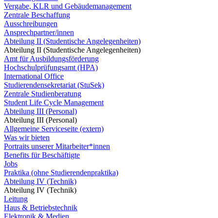
Vergabe, KLR und Gebäudemanagement
Zentrale Beschaffung
Ausschreibungen
Ansprechpartner/innen
Abteilung II (Studentische Angelegenheiten)
Abteilung II (Studentische Angelegenheiten)
Amt für Ausbildungsförderung
Hochschulprüfungsamt (HPA)
International Office
Studierendensekretariat (StuSek)
Zentrale Studienberatung
Student Life Cycle Management
Abteilung III (Personal)
Abteilung III (Personal)
Allgemeine Serviceseite (extern)
Was wir bieten
Portraits unserer Mitarbeiter*innen
Benefits für Beschäftigte
Jobs
Praktika (ohne Studierendenpraktika)
Abteilung IV (Technik)
Abteilung IV (Technik)
Leitung
Haus & Betriebstechnik
Elektronik & Medien