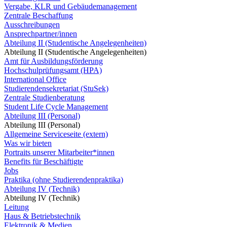
Vergabe, KLR und Gebäudemanagement
Zentrale Beschaffung
Ausschreibungen
Ansprechpartner/innen
Abteilung II (Studentische Angelegenheiten)
Abteilung II (Studentische Angelegenheiten)
Amt für Ausbildungsförderung
Hochschulprüfungsamt (HPA)
International Office
Studierendensekretariat (StuSek)
Zentrale Studienberatung
Student Life Cycle Management
Abteilung III (Personal)
Abteilung III (Personal)
Allgemeine Serviceseite (extern)
Was wir bieten
Portraits unserer Mitarbeiter*innen
Benefits für Beschäftigte
Jobs
Praktika (ohne Studierendenpraktika)
Abteilung IV (Technik)
Abteilung IV (Technik)
Leitung
Haus & Betriebstechnik
Elektronik & Medien