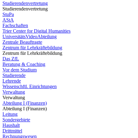
Studierendenvertretung
Studierendenvertretung
StuPa
AStA
Fachschaften
Trier Center for Digital Humanities
UniversitätsVideoAbteilung
Zentrale Beauftragte
Zentrum für Lehrkräftebildung
Zentrum für Lehrkräftebildung
Das ZfL
Beratung & Coaching
Vor dem Studium
Studierende
Lehrende
Wissenschftl. Einrichtungen
Verwaltung
Verwaltung
Abteilung I (Finanzen)
Abteilung I (Finanzen)
Leitung
Sondergebiete
Haushalt
Drittmittel
Rechnungswesen