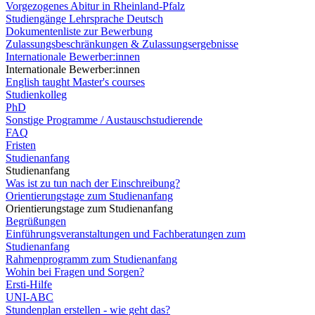
Vorgezogenes Abitur in Rheinland-Pfalz
Studiengänge Lehrsprache Deutsch
Dokumentenliste zur Bewerbung
Zulassungsbeschränkungen & Zulassungsergebnisse
Internationale Bewerber:innen
Internationale Bewerber:innen
English taught Master's courses
Studienkolleg
PhD
Sonstige Programme / Austauschstudierende
FAQ
Fristen
Studienanfang
Studienanfang
Was ist zu tun nach der Einschreibung?
Orientierungstage zum Studienanfang
Orientierungstage zum Studienanfang
Begrüßungen
Einführungsveranstaltungen und Fachberatungen zum
Studienanfang
Rahmenprogramm zum Studienanfang
Wohin bei Fragen und Sorgen?
Ersti-Hilfe
UNI-ABC
Stundenplan erstellen - wie geht das?