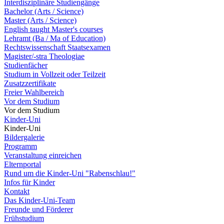
Interdisziplinäre Studiengänge
Bachelor (Arts / Science)
Master (Arts / Science)
English taught Master's courses
Lehramt (Ba / Ma of Education)
Rechtswissenschaft Staatsexamen
Magister/-stra Theologiae
Studienfächer
Studium in Vollzeit oder Teilzeit
Zusatzzertifikate
Freier Wahlbereich
Vor dem Studium
Vor dem Studium
Kinder-Uni
Kinder-Uni
Bildergalerie
Programm
Veranstaltung einreichen
Elternportal
Rund um die Kinder-Uni "Rabenschlau!"
Infos für Kinder
Kontakt
Das Kinder-Uni-Team
Freunde und Förderer
Frühstudium