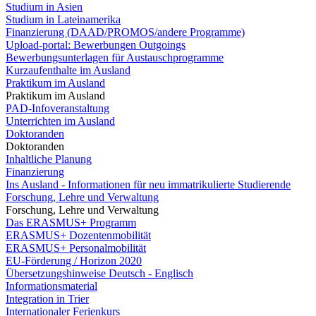
Studium in Asien
Studium in Lateinamerika
Finanzierung (DAAD/PROMOS/andere Programme)
Upload-portal: Bewerbungen Outgoings
Bewerbungsunterlagen für Austauschprogramme
Kurzaufenthalte im Ausland
Praktikum im Ausland
Praktikum im Ausland
PAD-Infoveranstaltung
Unterrichten im Ausland
Doktoranden
Doktoranden
Inhaltliche Planung
Finanzierung
Ins Ausland - Informationen für neu immatrikulierte Studierende
Forschung, Lehre und Verwaltung
Forschung, Lehre und Verwaltung
Das ERASMUS+ Programm
ERASMUS+ Dozentenmobilität
ERASMUS+ Personalmobilität
EU-Förderung / Horizon 2020
Übersetzungshinweise Deutsch - Englisch
Informationsmaterial
Integration in Trier
Internationaler Ferienkurs