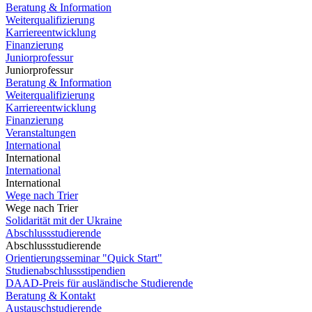
Beratung & Information
Weiterqualifizierung
Karriereentwicklung
Finanzierung
Juniorprofessur
Juniorprofessur
Beratung & Information
Weiterqualifizierung
Karriereentwicklung
Finanzierung
Veranstaltungen
International
International
International
International
Wege nach Trier
Wege nach Trier
Solidarität mit der Ukraine
Abschlussstudierende
Abschlussstudierende
Orientierungsseminar "Quick Start"
Studienabschlussstipendien
DAAD-Preis für ausländische Studierende
Beratung & Kontakt
Austauschstudierende