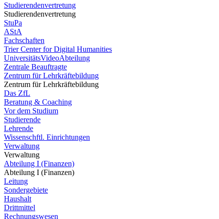
Studierendenvertretung
Studierendenvertretung
StuPa
AStA
Fachschaften
Trier Center for Digital Humanities
UniversitätsVideoAbteilung
Zentrale Beauftragte
Zentrum für Lehrkräftebildung
Zentrum für Lehrkräftebildung
Das ZfL
Beratung & Coaching
Vor dem Studium
Studierende
Lehrende
Wissenschftl. Einrichtungen
Verwaltung
Verwaltung
Abteilung I (Finanzen)
Abteilung I (Finanzen)
Leitung
Sondergebiete
Haushalt
Drittmittel
Rechnungswesen