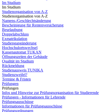
Im Studium
Im Studium
Studienorganisation von A-Z
Studienorganisation von A-Z
Namens-/Geschlechtsänderung
Bescheinigung für Rentenversicherung
Beurlaubung
Doppelabschluss
Exmatrikulation
Studiengangänderung
Hochschulortswechsel
Kassenautomat TUKAN
Öffnungszeiten der Gebäude
Qualität im Studium
Rückmeldung
Studienausweis TUNIKA
Studienzweifel?
Termine & Fristen
Prüfungen
Prüfungen
Infos und Hinweise zur Prüfungsorganisation für Studierende
Prüfungen - Informationen für Lehrende
Prüfungsausschüsse
Informationen für Prüfungsausschüsse
Prüfungsordnungen