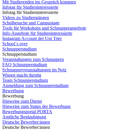
Mit Studierenden ins Gespräch kommen
Infotag für Studieninteressierte
Infotag für Studieninteressierte
Videos zu Studiengängen
Schulbesuche und Campustage
Tools für Workshops und Schnupperangebote
Info-Angebote für Studieninteressierte
Instagram Account der Uni Trier
School´s over
Schnupperstudium
Schnupperstudium
Veranstaltungen zum Schnuppern
FAQ Schnupperstudium
Schnupperveranstaltungen im Netz
Wissen macht durstig
Team Schnupperstudium
Anmeldung zum Schnupperstudium
Bewerbung
Bewerbung
Hinweise zum Dienst
Hinweise zum Status der Bewerbung
Bewerbungsportal PORTA
Amtliche Beglaubigung
Deutsche Bewerber:innen
Deutsche Bewerber:innen