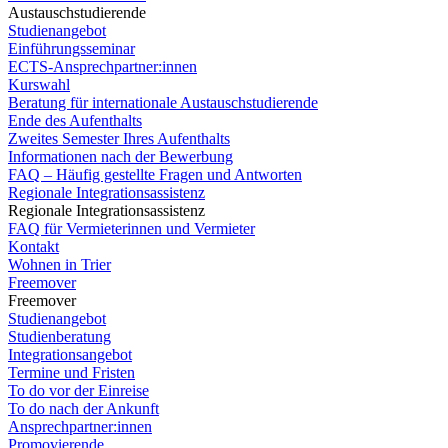
Austauschstudierende
Studienangebot
Einführungsseminar
ECTS-Ansprechpartner:innen
Kurswahl
Beratung für internationale Austauschstudierende
Ende des Aufenthalts
Zweites Semester Ihres Aufenthalts
Informationen nach der Bewerbung
FAQ – Häufig gestellte Fragen und Antworten
Regionale Integrationsassistenz
Regionale Integrationsassistenz
FAQ für Vermieterinnen und Vermieter
Kontakt
Wohnen in Trier
Freemover
Freemover
Studienangebot
Studienberatung
Integrationsangebot
Termine und Fristen
To do vor der Einreise
To do nach der Ankunft
Ansprechpartner:innen
Promovierende