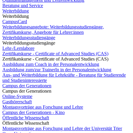
Qualitätsmanagement und Lehrentwicklung
Beratung und Service
Weiterbildung
Weiterbildung
CampusCard
Weiterbildungsangebote: Weiterbildungsstudiengänge,
Zertifikatskurse, Angebote für Lehrer:innen
Weiterbildungsstudiengänge
Weiterbildungsstudiengänge
Lehr-/Lernlabore
Zertifikatskurse - Certificate of Advanced Studies (CAS)
Zertifikatskurse - Certificate of Advanced Studies (CAS)
Ausbildung zum Coach in der Personalentwicklung
Ausbildung zum/zur TrainerIn in der Personalentwicklung
Aus- und Weiterbildung für Lehrkräfte - Beratung für Studierende
und Studieninteressierte
Campus der Generationen
Campus der Generationen
Online-Systeme
Gasthörerschaft
Montagsvorträge aus Forschung und Lehre
Campus der Generationen - Kino
Öffentliche Wissenschaft
Öffentliche Wissenschaft
Montagsvorträge aus Forschung und Lehre der Universität Trier