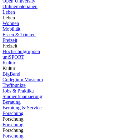
Open University
Onlinematerialien
Leben
Leben
Wohnen
Mobilität
Essen & Trinken
Freizeit
Freizeit
Hochschulgruppen
uniSPORT
Kultur
Kultur
BigBand
Collegium Musicum
Treffpunkte
Jobs & Praktika
Studienfinanzierung
Beratung
Beratung & Service
Forschung
Forschung
Forschung
Forschung
Forschung